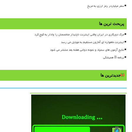
سفر میلیاردر رمز ارزی به مریخ
پربحث ترین ها
مرگ دورکاری در ایران وقتی اینترنت ناپایدار متخصصان را وادار به کوچ کرد
اینترنت ماهواره ای آمازون مستقیم به موبایل می رسد
نتایج آزمون های سمپاد و نمونه دولتی هفته بعد منتشر می شود
برنامه B همیشگی
جدیدترین ها