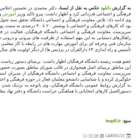
به گزارش
دانلود
عکس به نقل از ایسنا،
دکتر محمدی در نخستین اجلاس 
فرهنگی و اجتماعی قدردانی کرد و اظهار داشت: پیرو تاکید وزیر
آموزش
و 
وی ادامه داد: تلاش معاونت فرهنگی و اجتماعی دانشگاه تحقق سند تحول بنیادین 
بود که کارهای فرهنگی و اجتماعی با پوشش ۲۰ تا ۳۰ درصدی به سمت پوشش ۷۰ تا ۸۰ درصدی رسید.
سازمان فنی وحرفه ای برای آموزش مهارت های در رابطه با کار معلمی
تأسیس و راه اندازی ۶۴ دارالقرآن در پردیس ها) از دیگر اولویت های سال جدید است.
عضو هیئت رئیسه دانشگاه فرهنگیان اظهار داشت: برمبنای دستور ریاست د
این مناطق برمبنای اصل همجواری در قالب شورای مناطق بصورت حضوری
سرپرست معاونت فرهنگی و اجتماعی دانشگاه فرهنگیان از مدیران استانی
جلوگیری کرده و با شناسایی دانشجو معلمان فعال در حوزه فرهنگی و اجتم
به گزارش روابط عمومی دانشگاه فرهنگیان، وی باتوجه به نزدیک شدن ما
دستورالعمل کارهای انتخاباتی با هماهنگی حراست دانشگاه و دفتر نهاد مقام 
منبع:
imgdl.ir
1400/01/21
11:33:28