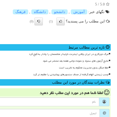
5
/
5.0
تگهای خبر:
آموزش
,
دانشجو
,
دانشگاه
,
فرهنگ
این مطلب را می پسندید؟
(0)
(1)
تازه ترین مطالب مرتبط
مرگ دورکاری در ایران وقتی اینترنت ناپایدار متخصصان را وادار به کوچ کرد
نتایج آزمون های سمپاد و نمونه دولتی هفته بعد منتشر می شود
حفظ جنگل بدون مدیریت محکوم به تخریب است
چسب زیستی الهام گرفته از صدف سنسورهای پوشیدنی را مقاوم تر کرد
نظرات بینندگان در مورد این مطلب
لطفا شما هم
در مورد این مطلب
نظر دهید