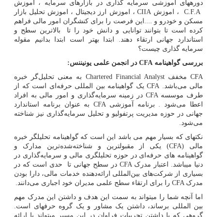
دوره­های آموزشی سرمایه گذاری در بازارهای سرمایه ، اموزش
C.F.A
، اموزش
CIIA
، اموزش ارز دیجیتال ، اموزش تحلیل بازار
مسکن و خودرو و ....این فرصت را برای کنشگران امور مالی فراهم
کرده است تا بتوانند توانایی و دانش خود را تا بالاترین سطح و
استاندارد جهانی ارتقاء دهند. ابتدا بهتر است ابتدا بدانیم مقوله
سرمایه گذاری چیست؟
بررسی گواهینامه
CFA
در انجمن علمی یونیننس:
CFA
مخفف
Chartered Financial Analyst
به معنی تحلیل‌گر خبره
مالی می‌باشد.
CFA
یک گواهینامه بین المللی حرفه‌ا‌‌ی است که از
طرف موسسه
CFA
در زمینه سرمایه‌گذاری و امور مالی به افراد
اعطا می‌شود . برنامه آموزشی
CFA
به عنوان برنامه استاندارد
جهانی در حوزه مدیریت پرتفولیو و تحلیل سرمایه‌گذاری نیز شناخته
می‌شود.
نکته­ای که بسیار مهم می باشد این است که گواهینامه تحلیلگر خبره
مالی
(CFA)
یکی از مقبولترین و شناخته‌شده‌ترین مدارک و
گواهینامه های حرفه‌ای در حوزه تحلیل­گری مالی و سرمایه‌گذاری در
دنیا می­باشد. اعتبار مدرک
CFA
در سطح جهانی تا حدی است که در
بسیاری از شرکت‌های بین‌المللی ارائه‌دهنده خدمات مالی، دارا بودن
مدرک
CFA
را برای ارتقاء سطح علمی مدیران خود اجباری می‌دانند.
اما آنچه شما را می­تواند به سمت این هدف و داشتن این مدرک مهم
بین المللی برساند، داشتن یک مشاور و یک گروه حرفه­ای است.
گروهی که با داشتن تجربیات فراوان در این مسیر می­تواند با ارائه