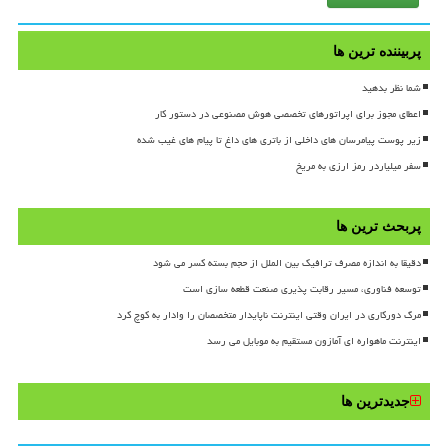
پربیننده ترین ها
شما نظر بدهید
اعطای مجوز برای اپراتورهای تخصصی هوش مصنوعی در دستور کار
زیر پوست پیامرسان های داخلی از باتری های داغ تا پیام های غیب شده
سفر میلیاردر رمز ارزی به مریخ
پربحث ترین ها
دقیقا به اندازه مصرف ترافیک بین الملل از حجم بسته کسر می شود
توسعه فناوری، مسیر رقابت پذیری صنعت قطعه سازی است
مرگ دورکاری در ایران وقتی اینترنت ناپایدار متخصصان را وادار به کوچ کرد
اینترنت ماهواره ای آمازون مستقیم به موبایل می رسد
جدیدترین ها