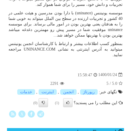
تجربیات و دانش خود، مسیر را برای شما هموار کند.
موسسه یونیننس (
uninance
) با دارا بودن مدرسین و هیئت علمی در
40 کشور و تجربیات ارزنده در سطح بین الملل می­تواند به خوبی شما
را به هدفتان یعنی بهترین بودن در امور مالی برساند. برای موسسه
uninance
موفقیت شما در مسیر پیش رو مهم­ترین دغدغه می­باشد
بهترین بودن با بهترین­ها ممکن خواهد شد...
بمنظور کسب اطلاعات بیشتر و ارتباط با کارشناسان انجمن یونیننس
میتوانید به آدرس اینترنتی به نشانی
UNINANCE.COM
مراجعه
نمایید.
1400/01/24
15:58:47
2291
5
/
5.0
تگهای خبر:
رپورتاژ
,
انجمن
,
اینترنت
,
خدمات
این مطلب را می پسندید؟
(0)
(1)
X