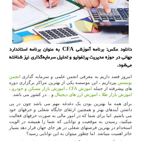
دانلود عكس: برنامه آموزشی CFA به عنوان برنامه استاندارد
جهانی در حوزه مدیریت پرتفولیو و تحلیل سرمایه‌گذاری نیز شناخته
می‌شود.
امروز قصد داریم به معرفی انجمن علمی و سرمایه گذاری
انجمن
یونیننس
بپردازیم ، این موسسه یکی از بهترین مراکز برگزاری دوره
های پیشرفته از جمله
اموزش
CFA
،
اموزش بازار مسکن و خودرو
،
اموزش بازار طلا
،
اموزش ارز های دیجیتال
و ...در کشور می باشد.
برای همه ما بهترین بودن یک دغدغه مهم می باشد چون در پی
داشتن آینده­ای بهتر و همچنین ارتقای جایگاه شغلی و حرفه­ای خود
می باشیم. اما برای شما که در امور مالی به صورت حرفه­ای فعالیت
می­کنید، رسیدن به موقعیت و توانایی که شما را همیشه در الویت
استخدام در بهترین فرصت­های شغلی در هر جای جهان قرار دهد بسیار
حائز اهمیت می­باشد. اما چظور می­توان به این توانایی رسید؟