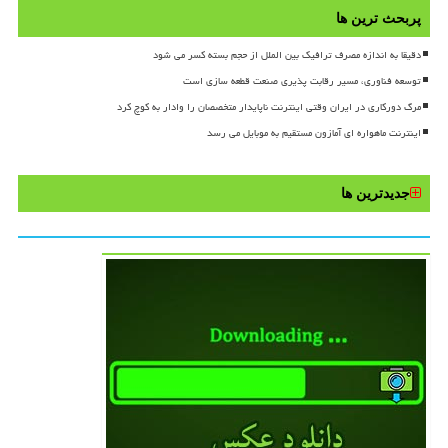
پربحث ترین ها
دقیقا به اندازه مصرف ترافیک بین الملل از حجم بسته کسر می شود
توسعه فناوری، مسیر رقابت پذیری صنعت قطعه سازی است
مرگ دورکاری در ایران وقتی اینترنت ناپایدار متخصصان را وادار به کوچ کرد
اینترنت ماهواره ای آمازون مستقیم به موبایل می رسد
جدیدترین ها