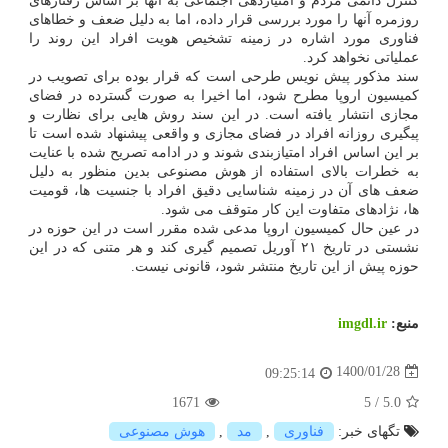
کنترل دائمی مردم و امتیازدهی اجتماعی به آنها بر اساس رفتارهای
روزمره آنها را مورد بررسی قرار داده، اما به دلیل ضعف و خطاهای
فناوری مورد اشاره در زمینه تشخیص هویت افراد این روند را
عملیاتی نخواهد کرد.
سند مذکور پیش نویس طرحی است که قرار بوده برای تصویب در
کمیسیون اروپا مطرح شود، اما اخیرا به صورت گسترده در فضای
مجازی انتشار یافته است. در این سند روش هایی برای نظارت و
پیگیری روزانه افراد در فضای مجازی و واقعی پیشنهاد شده است تا
بر این اساس افراد امتیازبندی شوند و در ادامه تصریح شده با عنایت
به خطرات بالای استفاده از هوش مصنوعی بدین منظور به دلیل
ضعف های آن در زمینه شناسایی دقیق افراد با جنسیت ها، قومیت
ها، نژادهای متفاوت این کار متوقف می شود.
در عین حال کمیسیون اروپا مدعی شده مقرر است در این حوزه در
نشستی در تاریخ ۲۱ آوریل تصمیم گیری کند و هر متنی که در این
حوزه پیش از این تاریخ منتشر شود، قانونی نیست.
منبع:
imgdl.ir
1400/01/28
09:25:14
1671
5
/
5.0
تگهای خبر:
فناوری
,
مد
,
هوش مصنوعی