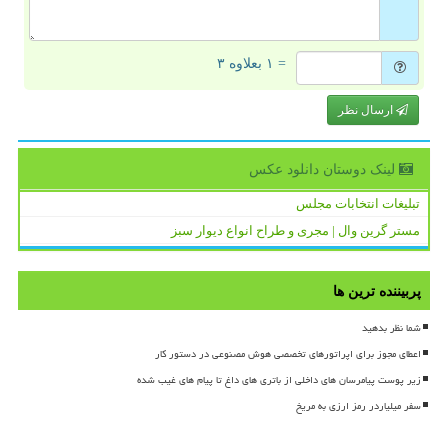
= ۱ بعلاوه ۳
ارسال نظر
لینک دوستان دانلود عكس
تبلیغات انتخابات مجلس
مستر گرین وال | مجری و طراح انواع دیوار سبز
پربیننده ترین ها
شما نظر بدهید
اعطای مجوز برای اپراتورهای تخصصی هوش مصنوعی در دستور کار
زیر پوست پیامرسان های داخلی از باتری های داغ تا پیام های غیب شده
سفر میلیاردر رمز ارزی به مریخ