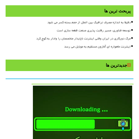
پربحث ترین ها
دقیقا به اندازه مصرف ترافیک بین الملل از حجم بسته کسر می شود
توسعه فناوری، مسیر رقابت پذیری صنعت قطعه سازی است
مرگ دورکاری در ایران وقتی اینترنت ناپایدار متخصصان را وادار به کوچ کرد
اینترنت ماهواره ای آمازون مستقیم به موبایل می رسد
جدیدترین ها