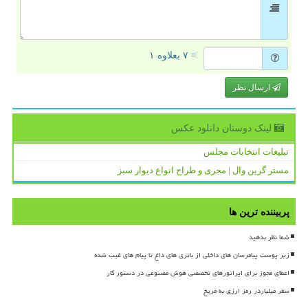
= ۷ بعلاوه ۱
ارسال نظر
لینک دوستان دانلود عكس
تبلیغات انتخابات مجلس
مستر گرین وال | مجری و طراح انواع دیوار سبز
پربیننده ترین ها
شما نظر بدهید
زیر پوست پیامرسان های داخلی از باتری های داغ تا پیام های غیب شده
اعطای مجوز برای اپراتورهای تخصصی هوش مصنوعی در دستور کار
سفر میلیاردر رمز ارزی به مریخ