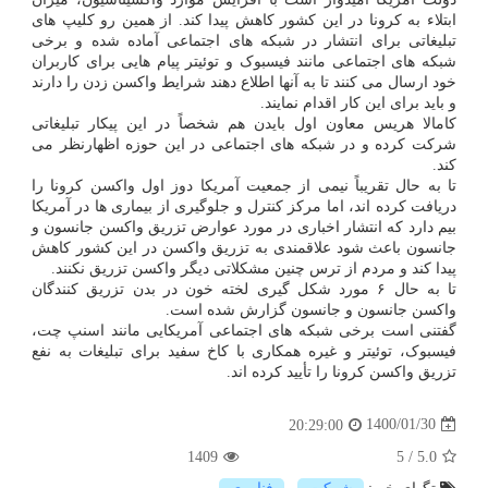
ابتلاء به کرونا در این کشور کاهش پیدا کند. از همین رو کلیپ های
تبلیغاتی برای انتشار در شبکه های اجتماعی آماده شده و برخی
شبکه های اجتماعی مانند فیسبوک و توئیتر پیام هایی برای کاربران
خود ارسال می کنند تا به آنها اطلاع دهند شرایط واکسن زدن را دارند
و باید برای این کار اقدام نمایند.
کامالا هریس معاون اول بایدن هم شخصاً در این پیکار تبلیغاتی
شرکت کرده و در شبکه های اجتماعی در این حوزه اظهارنظر می
کند.
تا به حال تقریباً نیمی از جمعیت آمریکا دوز اول واکسن کرونا را
دریافت کرده اند، اما مرکز کنترل و جلوگیری از بیماری ها در آمریکا
بیم دارد که انتشار اخباری در مورد عوارض تزریق واکسن جانسون و
جانسون باعث شود علاقمندی به تزریق واکسن در این کشور کاهش
پیدا کند و مردم از ترس چنین مشکلاتی دیگر واکسن تزریق نکنند.
تا به حال ۶ مورد شکل گیری لخته خون در بدن تزریق کنندگان
واکسن جانسون و جانسون گزارش شده است.
گفتنی است برخی شبکه های اجتماعی آمریکایی مانند اسنپ چت،
فیسبوک، توئیتر و غیره همکاری با کاخ سفید برای تبلیغات به نفع
تزریق واکسن کرونا را تأیید کرده اند.
1400/01/30
20:29:00
1409
5
/
5.0