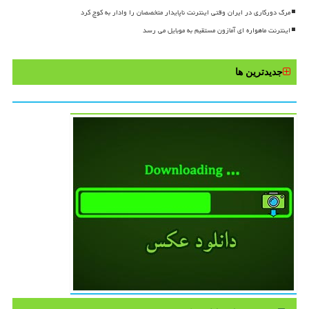
مرگ دورکاری در ایران وقتی اینترنت ناپایدار متخصصان را وادار به کوچ کرد
اینترنت ماهواره ای آمازون مستقیم به موبایل می رسد
جدیدترین ها