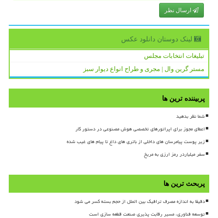
ارسال نظر
لینک دوستان دانلود عكس
تبلیغات انتخابات مجلس
مستر گرین وال | مجری و طراح انواع دیوار سبز
پربیننده ترین ها
شما نظر بدهید
اعطای مجوز برای اپراتورهای تخصصی هوش مصنوعی در دستور کار
زیر پوست پیامرسان های داخلی از باتری های داغ تا پیام های غیب شده
سفر میلیاردر رمز ارزی به مریخ
پربحث ترین ها
دقیقا به اندازه مصرف ترافیک بین الملل از حجم بسته کسر می شود
توسعه فناوری، مسیر رقابت پذیری صنعت قطعه سازی است