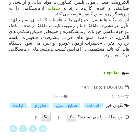
الکترونیک، معدن، مواد، پلیمر، کشاورزی، مواد غذایی و آرایشی و
بهداشتی و غیره، کاربرد دارند و
خدمات
آزمایشگاهی را به
پژوهشگران و صنایع کشور عرضه می کنند.
این دستگاه ها شامل تجهیزاتی مانند «آسیاب گلوله ای سیاره ای»،
«آون چرخشی»، «اتاقک دما و رطوبت ثابت»، «اتاقک رشد»، «اتاقک
مواجهه تنفسی حیوانات آزمایشگاهی» و همینطور «میکروسکوپ های
الکترونی»، «طیف سنج های جرمی پیشرفته»، «تجهیزات نقشه
برداری مغز»، «تجهیزات آزمون خودرو» و غیره می شود. دستگاه
هایی که تاثیر مستقیمی در افزایش کیفیت پژوهش های آزمایشگاهی
در کشور دارند.
منبع:
imgdl.ir
1400/01/31
19:14:30
1756
5
/
5.0
تگهای خبر:
خدمات
,
صنایع دستی
,
فناوری
,
كیفیت
این مطلب را می پسندید؟
(0)
(1)
X