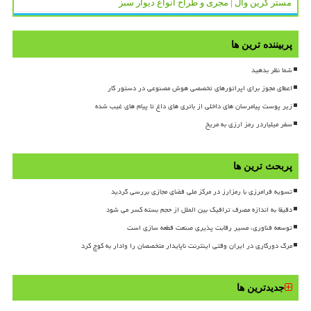
مستر گرین وال | مجری و طراح انواع دیوار سبز
پربیننده ترین ها
شما نظر بدهید
اعطای مجوز برای اپراتورهای تخصصی هوش مصنوعی در دستور کار
زیر پوست پیامرسان های داخلی از باتری های داغ تا پیام های غیب شده
سفر میلیاردر رمز ارزی به مریخ
پربحث ترین ها
تسویه فرامرزی با رمزارز در مرکز ملی فضای مجازی بررسی گردید
دقیقا به اندازه مصرف ترافیک بین الملل از حجم بسته کسر می شود
توسعه فناوری، مسیر رقابت پذیری صنعت قطعه سازی است
مرگ دورکاری در ایران وقتی اینترنت ناپایدار متخصصان را وادار به کوچ کرد
جدیدترین ها