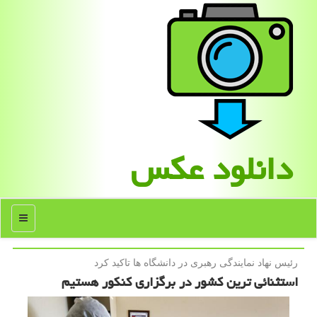
دانلود عكس
منو
رئیس نهاد نمایندگی رهبری در دانشگاه ها تاكید كرد
استثنائی ترین كشور در برگزاری كنكور هستیم