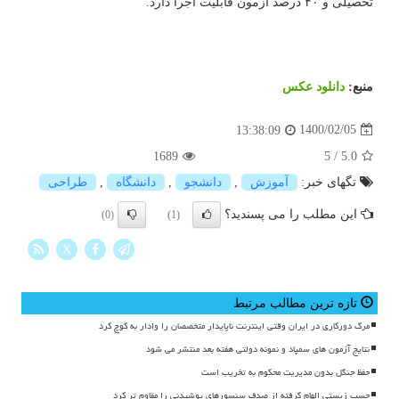
تحصیلی و ۴۰ درصد آزمون قابلیت اجرا دارد.
منبع:
دانلود عكس
1400/02/05
13:38:09
1689
5
/
5.0
تگهای خبر:
آموزش
,
دانشجو
,
دانشگاه
,
طراحی
این مطلب را می پسندید؟
(0)
(1)
X
تازه ترین مطالب مرتبط
مرگ دورکاری در ایران وقتی اینترنت ناپایدار متخصصان را وادار به کوچ کرد
نتایج آزمون های سمپاد و نمونه دولتی هفته بعد منتشر می شود
حفظ جنگل بدون مدیریت محکوم به تخریب است
چسب زیستی الهام گرفته از صدف سنسورهای پوشیدنی را مقاوم تر کرد