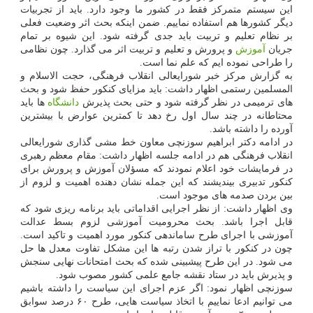
این سیستم متمرکز فقط در کشور ما وجود دارد. باید از تجربیات
دیگر کشورها هم استفاده نماییم. ضمن اینکه بحث اثر وضعیت فعلی
بر نظام تعلیم و تربیت باید جدی گرفته شود. این شیوه بر تمام
جریان
آموزش
و پرورش و تعلیم و تربیت اثر می گذارد. چون نظامی
را طراحی نموده ایم که علم نما است.
به گزارش مرکز خبر شورایعالی انقلاب فرهنگی، حجت الاسلام و
المسلمین رستمی اظهار داشت: باید مزایای کنکور حفظ شود و بحث
های ترمیمی در نظر گرفته شود و حتی بحث پذیرش
دانشگاه
ها باید
محتاطانه در چند سال اول رخ دهد تا کمترین عوارض با بیشترین
آورده را داشته باشد.
در ادامه دکتر ابراهیم سوزنچی معاون خط مشی گذاری شورایعالی
انقلاب فرهنگی هم در ادامه جلسه اظهار داشت: مقام معظم رهبری
در فرمایشات خود اعلام نمودند که مسؤلان آموزش و پرورش برای
کنکور تدبیری بیندیشند که این جمله نشان دهنده اهمیت و لزوم از
بین بردن صدمه های موجود است.
وی اظهار داشت: از نظر اجرایی اقداماتی باید برنامه ریزی شود که
قابل اجرا باشد. بحث محرومیت آموزشی لزوم بسط عدالت
آموزشی با اجرای طرح ساماندهی کنکور مورد اهمیت و تاکید است.
چون در کنکور با تراز شدن رتبه ها این مشکل تفاوت معدل ها حل
می شود. در این طرح پیشبینی شده که بحث امتحانات نهایی سنجش
و پذیرش باید در ستاد نقشه جامع علمی کشور مصوب شود.
سوزنچی اظهار نمود: اگر عزم اجرای این سیاست را داشته باشیم
می توانیم ادعا نماییم با اتخاذ سیاست هایی، طرح ۶۰ درصد سوابق