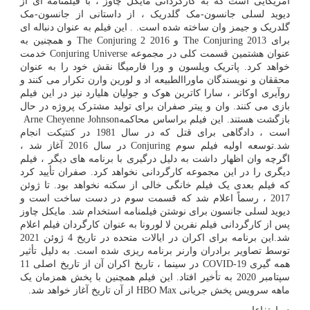
آمریکایی است که به کارگردانی مایکل چاوز ، با فیلمنامه ای از
دیوید لسلی جانسون-مک گلدریک ، از داستانی از جانسون-مک
گلدریک و جیمز وان ساخته شده است. . این فیلم به عنوان دنباله ای
برای
The Conjuring 2013
و
The Conjuring 2 2016
و همچنین به
عنوان هشتمین قسمت کلی در مجموعه
Conjuring Universe
خدمت
خواهد کرد. پاتریک ویلسون و ورا فارمیگا نقش خود را به عنوان
محققان و نویسندگان ماوراالطبیعه اد و لورین وارن تکرار می کنند و
روآیری اوکانر ، سارا کاترین هوک و جولیان هلیارد نیز در این فیلم
بازی می کنند. وان و پیتر صفران برای تولید مشترک پروژه در حال
بازگشت هستند. این فیلم براساس محاکمه
Arne Cheyenne Johnson
است ، دادگاهی برای قتل که در سال 1981 در کنتیکت انجام
شد.توسعه اولیه فیلم سوم
Conjuring
در سال 2016 آغاز شد ،
اگرچه وان اظهار داشت به دلیل درگیری با برنامه های دیگر ، فیلم
دیگری را در این مجموعه کارگردانی نخواهد کرد. صفران تأیید کرد
که فیلم بعدی یک فیلم خانگی خالی از سکنه نخواهد بود. تا ژوئن
2017 ، رسماً اعلام شد که قسمت سوم در دست ساخت است و
دیوید لسلی جانسون برای نوشتن فیلمنامه استخدام شد. مایکل چاوز
پس از کارگردانی فیلم نفرین لا لورونا به عنوان کارگردان فیلم اعلام
شد.این برنامه برای اکران در ایالات متحده در تاریخ 4 ژوئن 2021
توسط تصاویر برادران وارنر برنامه ریزی شده است. به دلیل تأثیر
همه گیری
COVID-19
در سینما ، تاریخ اکران آن از تاریخ اصلی 11
سپتامبر 2020 به تأخیر افتاد. این فیلم همچنین با پخش همزمان یک
ماهه سرویس پخش جریانی
HBO Max
از آن تاریخ آغاز خواهد شد.