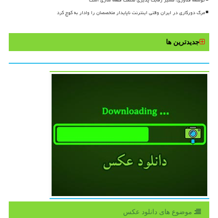
مرگ دورکاری در ایران وقتی اینترنت ناپایدار متخصصان را وادار به کوچ کرد
جدیدترین ها
موضوع های دانلود عكس