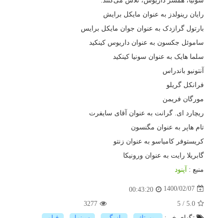
سونیا، همسر داریوس، تلاش می‌کنند.
رایان رینولدز به عنوان مایکل برایش
بارتول گرازدک به عنوان جوان مایکل برایس
ساموئل جکسون به عنوان داریوس کینکید
سلما هایک به عنوان سونیا کینکید
آنتونیو باندراس
فرانکل گریلو
مورگان فریمن
ریچارد ای. گرانت به عنوان آقای سایفرت
تام هاپر به عنوان مگنسون
کریستوفر کامیاسو به عنوان زنتو
گابریلا رایت به عنوان ورونیکا
منبع :
آپنود
1400/02/07
00:43:20
3277
5
/
5.0
تگهای خبر:
رپورتاژ
,
بازیگر
,
سینما
,
فیلم