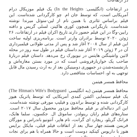
در ارتفاعات
در ارتفاعات (انگلیسی:
In the Heights‎
) یک فیلم موزیکال درام
آمریکایی است، که توسط جان ام. چو کارگردانی شده‌است. این
فیلم براساس تئاتری با همین نام از لین-منوئل میرندا نوشته
شده‌است. بازیگرانی همچون کوری هاکینز، لسلی گریس و دافنه
رابین-وگا در این فیلم حضور دارند.تاریخ اکران فیلم در ارتفاعات، ۲۶
ژوئن ۲۰۲۰ توسط برادران وارنر است. برنامه‌ریزی اولیه ساخت
این فیلم از سال ۲۰۰۸ آغاز شد و پس از مدتی طولانی فیلمبرداری
آن در ۳ ژوئن ۲۰۱۹ آغاز شد.داستان فیلم در طول سه روز در محله
لاتین واشینگتن هایتس در نیویورک رخ می‌دهد. داستان فیلم دربارهٔ
صاحب یک خواربارفروشی است که در مورد بستن مغازه‌اش و
بازنشسته‌شدن در جمهوری دومینیکن بعد از به ارث رسیدن مال قابل
توجهی به او، احساسات متناقضی دارد.
محافظ همسر هیتمن
محافظ همسر هیتمن (به انگلیسی:
The Hitman's Wife's Bodyguard
)
یک فیلم سینمایی اکشن کمدی آمریکایی که توسط پاتریک هیوز
کارگردانی شده و توسط براندون و فیلیپ مورفی نوشته شده‌است.
این اثر دنباله‌ای بر فیلم محافظ مزدور محصول سال ۲۰۱۷ است.
ستاره‌های فیلم رایان رینولدز، ساموئل ال. جکسون، سلما هایک،
فرانک گریلو، ریچارد ای گرانت، تام هاپر، آنتونیو باندراس و مورگان
فریمن هستند.چهار سال بعد از اتفاقات فیلم قبلی، مایکل برایس
هنوز با داریوس کینکید دوست است و حالا همراه با هم برای نجات