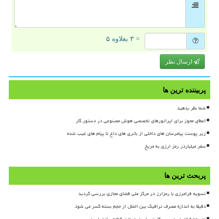
= ۳ بعلاوه ۵
ارسال نظر
پربیننده ترین ها
شما نظر بدهید
اعطای مجوز برای اپراتورهای تخصصی هوش مصنوعی در دستور کار
زیر پوست پیامرسان های داخلی از باتری های داغ تا پیام های غیب شده
سفر میلیاردر رمز ارزی به مریخ
پربحث ترین ها
تسویه فرامرزی با رمزارز در مرکز ملی فضای مجازی بررسی گردید
دقیقا به اندازه مصرف ترافیک بین الملل از حجم بسته کسر می شود
توسعه فناوری، مسیر رقابت پذیری صنعت قطعه سازی است