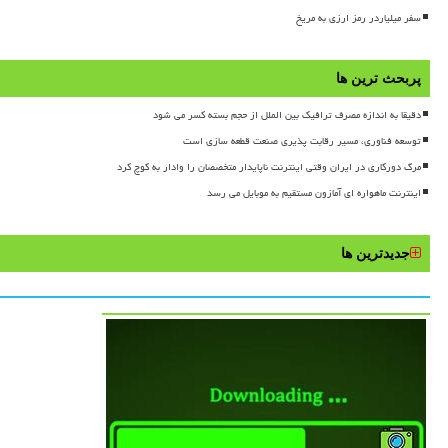
سفر میلیاردر رمز ارزی به مریخ
پربحث ترین ها
دقیقا به اندازه مصرف ترافیک بین الملل از حجم بسته کسر می شود
توسعه فناوری، مسیر رقابت پذیری صنعت قطعه سازی است
مرگ دورکاری در ایران وقتی اینترنت ناپایدار متخصصان را وادار به کوچ کرد
اینترنت ماهواره ای آمازون مستقیم به موبایل می رسد
جدیدترین ها