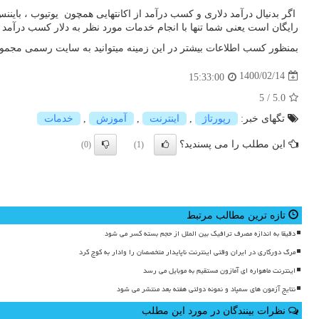
اگر بدنیال درآمد دلاری و کسب درآمد از اکانتهایی همچون یوتیوب ، بای
رایگان است یعنی شما تنها با انجام خدمات مورد نظر به دلار کسب درآمد 
بمنظور کسب اطلاعات بیشتر در این زمینه میتوانید به سایت رسمی مجموعه
1400/02/14
15:33:00
5
/
5.0
تگهای خبر:
رپورتاژ
,
اینترنت
,
آموزش
,
خدمات
این مطلب را می پسندید؟
(0)
(1)
تازه ترین مطالب مرتبط
دقیقا به اندازه مصرف ترافیک بین الملل از حجم بسته کسر می شود
مرگ دورکاری در ایران وقتی اینترنت ناپایدار متخصصان را وادار به کوچ کرد
اینترنت ماهواره ای آمازون مستقیم به موبایل می رسد
نتایج آزمون های سمپاد و نمونه دولتی هفته بعد منتشر می شود
نظرات بینندگان در مورد این مطلب