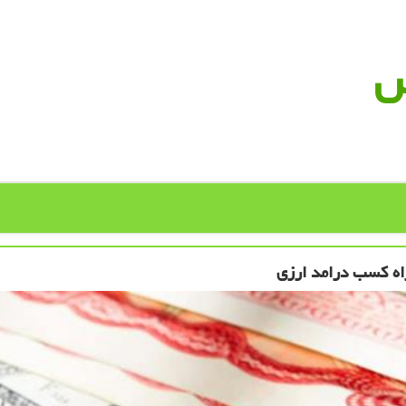
س
راه كسب درامد ارزی