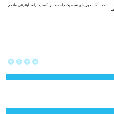
ست ،. ساخت اکانت وریفای شده یک راه مطمئن کسب درامد اینترنتی واقعی
شد.
X