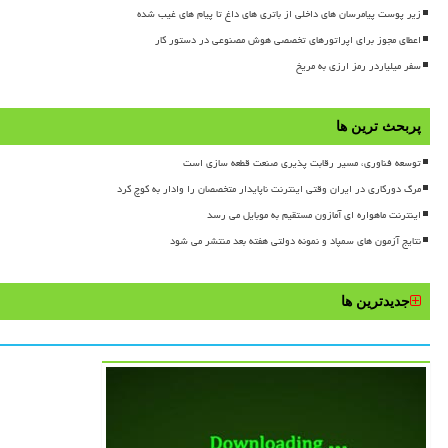
زیر پوست پیامرسان های داخلی از باتری های داغ تا پیام های غیب شده
اعطای مجوز برای اپراتورهای تخصصی هوش مصنوعی در دستور کار
سفر میلیاردر رمز ارزی به مریخ
پربحث ترین ها
توسعه فناوری، مسیر رقابت پذیری صنعت قطعه سازی است
مرگ دورکاری در ایران وقتی اینترنت ناپایدار متخصصان را وادار به کوچ کرد
اینترنت ماهواره ای آمازون مستقیم به موبایل می رسد
نتایج آزمون های سمپاد و نمونه دولتی هفته بعد منتشر می شود
جدیدترین ها