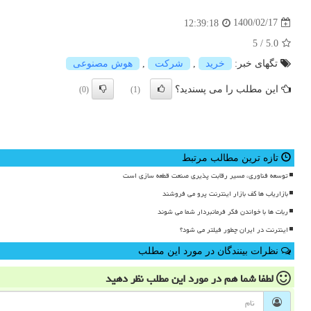
1400/02/17
12:39:18
5
/
5.0
تگهای خبر:
خرید
,
شركت
,
هوش مصنوعی
این مطلب را می پسندید؟
(0)
(1)
تازه ترین مطالب مرتبط
توسعه فناوری، مسیر رقابت پذیری صنعت قطعه سازی است
بازاریاب ها کف بازار اینترنت پرو می فروشند
ربات ها با خواندن فکر فرمانبردار شما می شوند
اینترنت در ایران چطور فیلتر می شود؟
نظرات بینندگان در مورد این مطلب
لطفا شما هم
در مورد این مطلب
نظر دهید