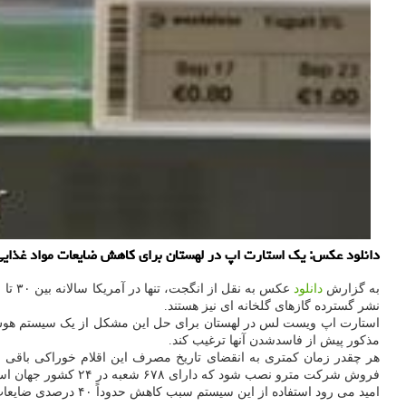
دانلود عکس: یک استارت اپ در لهستان برای کاهش ضایعات مواد غذای
به گزارش
دانلود
نشر گسترده گازهای گلخانه ای نیز هستند.
استارت اپ ویست لس در لهستان برای حل این مشکل از یک سیستم هوش مص
مذکور پیش از فاسدشدن آنها ترغیب کند.
هر چقدر زمان کمتری به انقضای تاریخ مصرف این اقلام خوراکی باقی ما
فروش شرکت مترو نصب شود که دارای ۶۷۸ شعبه در ۲۴ کشور جهان است.
امید می رود استفاده از این سیستم سبب کاهش حدوداً ۴۰ درصدی ضایعات مواد غذایی شود. دقت الگوریتم مورد اشاره نیز در حدود ۸۰ درصد برآورد شده است.