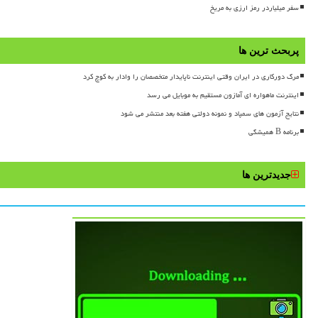
سفر میلیاردر رمز ارزی به مریخ
پربحث ترین ها
مرگ دورکاری در ایران وقتی اینترنت ناپایدار متخصصان را وادار به کوچ کرد
اینترنت ماهواره ای آمازون مستقیم به موبایل می رسد
نتایج آزمون های سمپاد و نمونه دولتی هفته بعد منتشر می شود
برنامه B همیشگی
جدیدترین ها