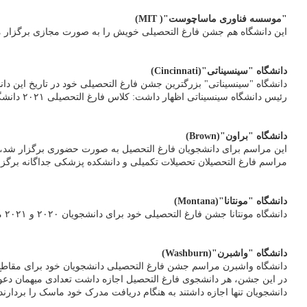
"موسسه فناوری ماساچوست"( MIT)
این دانشگاه هم جشن فارغ التحصیلی خویش را به صورت مجازی برگزار می نماید. البته دانشگا
دانشگاه "سینسیناتی"(Cincinnati)
دانشگاه "سینسیناتی" بزرگترین جشن فارغ التحصیلی خود در تاریخ این دا
رئیس دانشگاه سینسیناتی اظهار داشت: کلاس فارغ التحصیلی ۲۰۲۱ دانشگاه سینسیناتی یک رکورد شکنی در تاریخ این دانشگاه به حساب می آید. چونکه ۶ هزار و ۸۸۶
دانشگاه "براون"(Brown)
این مراسم برای دانشجویان فارغ التحصیل به صورت حضوری برگزار شد، خا
مراسم فارغ التحصیلان تحصیلات تکمیلی و دانشکده پزشکی جداگانه برگزار
دانشگاه "مونتانا"(Montana)
دانشگاه مونتانا جشن فارغ التحصیلی خود برای دانشجویان ۲۰۲۰ و ۲۰۲۱ میلادی را به صورت حضوری برگزار کرد. در جشن این دانشگاه، خانواده ها هم اجازه حضور داشتند.
دانشگاه "واشبرن"(Washburn)
دانشگاه واشبرن مراسم جشن فارغ التحصیلی دانشجویان خود برای مقاطع
در این جشن، هر دانشجوی فارغ التحصیل اجازه داشت تعدادی میهمان دعوت 
دانشجویان تنها اجازه داشتند به هنگام دریافت مدرک خود ماسک را بردارند.