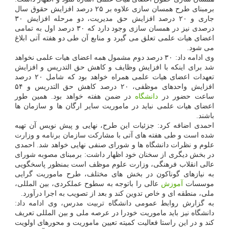
برمبنای طرح همسان سازی علاوه بر ۲۵ درصد افزایش حقوق سال
جاری و ۲۰ درصد افزایش حق مدیریت، دو مرحله افزایش ۳۰
درصدی نیز در همسان سازی وجود دارد که ۳۰ درصد اول به تمامی
اعضای هیات علمی تعلق می گیرد و منابع آن طی دو هفته آتی ابلاغ
می شود.
وی ادامه داد: ۳۰ درصد دوم مشمول همه اعضای هیات علمی نخواهد
شد برای اینکه با افزایش وظایف و کاهش حق التدریس و افزایش
تعهدات اعضای هیات علمی همراه خواهد بود که شامل ۲۰ درصد
افزایش واحدهای موظفی، ۲۰ درصد کاهش حق التدریس و ۵۴
ساعت حضور در
دانشگاه
در ضمن هفته خواهد بود. همین طور
اعضای هیات علمی نباید در ماموریت سایر ارگان ها و سازمان ها
باشند.
احمدی اضافه کرد: جزئیات این طرح، نهایی و پیش نویس آن تهیه
شده است و طی هفته های آتی با مشارکت سازمان برنامه و وزارت
علوم و نظرات دانشگاه ها و شورای صنفی نهایی خواهد شد. احمدی
در بخش دیگری از سخنان خود اظهار داشت: برمبنای مصوبه شورای
عالی انقلاب فرهنگی، وزارت علوم موظف است بمنظور پاسخگویی
به نیازهای گوناکون در بخش های مختلف، طرح ماموریت گرایی
موسسات
آموزش
عالی را باتوجه به سطوح عملکردی، بین المللی،
ملی، منطقه ای و خاص تدوین کند و بعد از تصویب به اجرا درآورد.
به گزارش روابط عمومی دانشگاه تربیت مدرس، وی ادامه داد:
دانشگاه نیز باید ماموریت خودرا در عرصه ملی و بین المللی تعریف
کند و در این راستا فعالیت کمیته تعیین ماموریت و محورهای اولویت