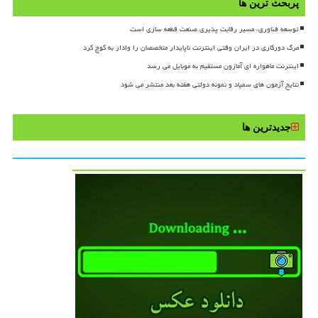
پربحث ترین ها
توسعه فناوری، مسیر رقابت پذیری صنعت قطعه سازی است
مرگ دورکاری در ایران وقتی اینترنت ناپایدار متخصصان را وادار به کوچ کرد
اینترنت ماهواره ای آمازون مستقیم به موبایل می رسد
نتایج آزمون های سمپاد و نمونه دولتی هفته بعد منتشر می شود
جدیدترین ها