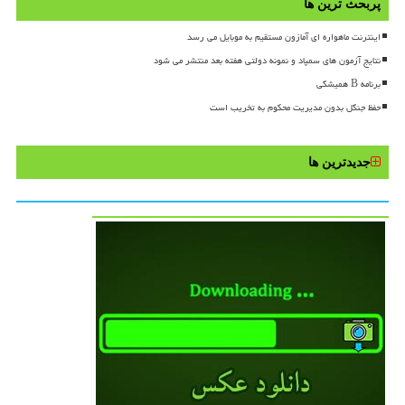
پربحث ترین ها
اینترنت ماهواره ای آمازون مستقیم به موبایل می رسد
نتایج آزمون های سمپاد و نمونه دولتی هفته بعد منتشر می شود
برنامه B همیشگی
حفظ جنگل بدون مدیریت محکوم به تخریب است
جدیدترین ها