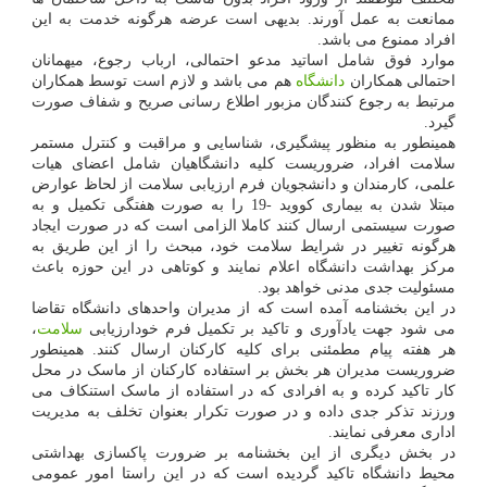
ممانعت به عمل آورند. بدیهی است عرضه هرگونه خدمت به این
افراد ممنوع می باشد.
موارد فوق شامل اساتید مدعو احتمالی، ارباب رجوع، میهمانان
احتمالی همکاران
دانشگاه
هم می باشد و لازم است توسط همکاران
مرتبط به رجوع کنندگان مزبور اطلاع رسانی صریح و شفاف صورت
گیرد.
همینطور به منظور پیشگیری، شناسایی و مراقبت و کنترل مستمر
سلامت افراد، ضروریست کلیه دانشگاهیان شامل اعضای هیات
علمی، کارمندان و دانشجویان فرم ارزیابی سلامت از لحاظ عوارض
مبتلا شدن به بیماری کووید -19 را به صورت هفتگی تکمیل و به
صورت سیستمی ارسال کنند کاملا الزامی است که در صورت ایجاد
هرگونه تغییر در شرایط سلامت خود، مبحث را از این طریق به
مرکز بهداشت دانشگاه اعلام نمایند و کوتاهی در این حوزه باعث
مسئولیت جدی مدنی خواهد بود.
در این بخشنامه آمده است که از مدیران واحدهای دانشگاه تقاضا
می شود جهت یادآوری و تاکید بر تکمیل فرم خودارزیابی
سلامت
،
هر هفته پیام مطمئنی برای کلیه کارکنان ارسال کنند. همینطور
ضروریست مدیران هر بخش بر استفاده کارکنان از ماسک در محل
کار تاکید کرده و به افرادی که در استفاده از ماسک استنکاف می
ورزند تذکر جدی داده و در صورت تکرار بعنوان تخلف به مدیریت
اداری معرفی نمایند.
در بخش دیگری از این بخشنامه بر ضرورت پاکسازی بهداشتی
محیط دانشگاه تاکید گردیده است که در این راستا امور عمومی