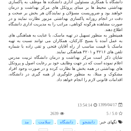
دانشگاه با همکاری مسئولین اداری دانشکده ها موظف به پاکسازی
بهداشتی محیط ها بر مبنای پروتکل های مرکز بهداشت و درمان
خواهند بود و ضروریست مسؤلان و نمایندگان هر بخش بر صحت و
دقت در انجام روزانه پاکسازی بهداشتی مزبور نظارت نمایند و در
صورت مشاهده هرگونه کوتاهی، مراتب را به مدیریت اداری دانشگاه
اطلاع دهند.
همینطور به منظور تسهیل در تهیه ماسک، با عنایت به هماهنگی های
به عمل آمده با بسیج کارکنان، همکاران می توانند نسبت به تهیه
ماسک با قیمت مناسب از راه آقایان فتحی و تقی زاده با شماره
تلفن های ۳۲۱۶ و ۳۲۰۱ هماهنگی نمایند.
شایان ذکر است مرکز بهداشت و درمان دانشگاه تربیت مدرس
اعلام نموده است که در جهت وظایف خود بر رعایت اصول و پروتکل
های بهداشتی در همه بخش ها نظارت کرده و در صورت وجود افراد
مشکوک و مبتلا، به منظور جلوگیری از همه گیری در دانشگاه،
اقدامات قانونی لازم را انجام خواهد داد.
1399/04/17
13:54:14
2639
5
/
5.0
تگهای خبر:
دانشجو
,
دانشگاه
,
سلامت
,
مد