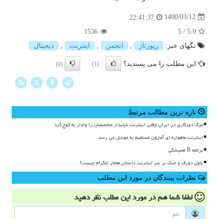
1400/03/12
22:41:37
1536
5
/
5.0
تگهای خبر:
رپورتاژ
,
انجمن
,
اینترنت
,
دیجیتال
این مطلب را می پسندید؟
(0)
(1)
X
تازه ترین مطالب مرتبط
مرگ دورکاری در ایران وقتی اینترنت ناپایدار متخصصان را وادار به کوچ کرد
اینترنت ماهواره ای آمازون مستقیم به موبایل می رسد
برنامه B همیشگی
پاول دورف و جنگ بر سر اینترنت داستان معمار تلگرام چیست؟
نظرات بینندگان در مورد این مطلب
لطفا شما هم
در مورد این مطلب
نظر دهید