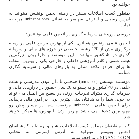
خواهید بود.
بمنظور کسب اطلاعات بیشتر در زمینه انجمن یونیننس میتوانید به
ادرس رسمی و اینترنتی سهامیر به نشانی
uninance.com
مراجعه
نمایید .
بررسی دوره های سرمایه گذاری در انجمن علمی یونیننس:
انجمن علمی یونیننس هم انون یکی از بهترین مراجع علمی در زمینه
برگزاری بیش از 120 رشته تخصصی در حوزه های مالی و سرمایه
گذاری در 40 کشور میباشد ، این موسسه با دارا بودن بزرگترین
هیئت علمی و کادر آموزشی داخلی و خارجی یکی از بهترین انتخاب
ها برای افرادو علاقه مندان به بازارهای مالی و سرمایه گذاری
میباشد .
موسسه یونیننس (
uninance
) همچنین با دارا بودن مدرسین و هیئت
علمی در 40 کشور و به پشتوانه 30 سال حضور در بازارهای مالی و
سرمایه گذاری میتواند تجربیات ارزنده در سطح بین الملل می¬تواند
به خوبی شما را به هدفتان یعنی بهترین بودن در امور مالی برساند.
برای انجمن علمی
uninance
موفقیت شما در مسیر پیش رو
مهم¬ترین دغدغه می¬باشد بهترین بودن با بهترین¬ها ممکن خواهد
شد...
کلیه متقاضیان بمنظور کسب اطلاعات بیشتر و ارتباط با کارشناسان
انجمن یونیننس میتوانید به آدرس اینترنتی به نشانی
UNINANCE.COM
مراجعه نمایید.