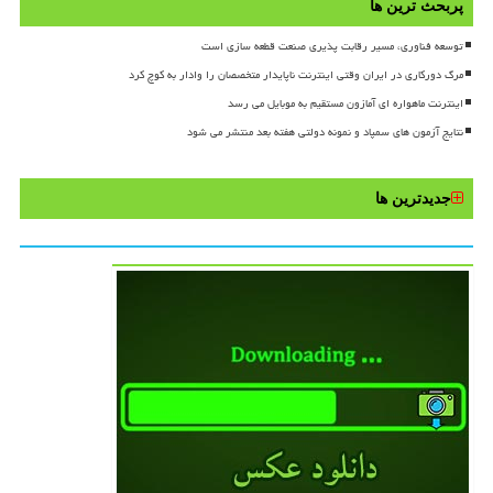
پربحث ترین ها
توسعه فناوری، مسیر رقابت پذیری صنعت قطعه سازی است
مرگ دورکاری در ایران وقتی اینترنت ناپایدار متخصصان را وادار به کوچ کرد
اینترنت ماهواره ای آمازون مستقیم به موبایل می رسد
نتایج آزمون های سمپاد و نمونه دولتی هفته بعد منتشر می شود
جدیدترین ها