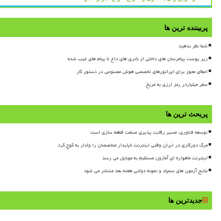
پربیننده ترین ها
شما نظر بدهید
زیر پوست پیامرسان های داخلی از باتری های داغ تا پیام های غیب شده
اعطای مجوز برای اپراتورهای تخصصی هوش مصنوعی در دستور کار
سفر میلیاردر رمز ارزی به مریخ
پربحث ترین ها
توسعه فناوری، مسیر رقابت پذیری صنعت قطعه سازی است
مرگ دورکاری در ایران وقتی اینترنت ناپایدار متخصصان را وادار به کوچ کرد
اینترنت ماهواره ای آمازون مستقیم به موبایل می رسد
نتایج آزمون های سمپاد و نمونه دولتی هفته بعد منتشر می شود
جدیدترین ها