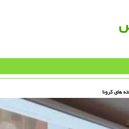
س
ه های كرونا