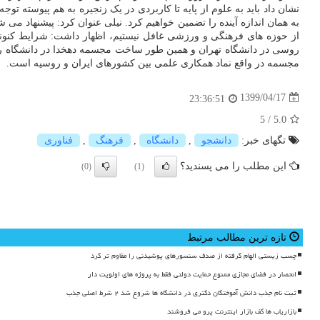
نشان داد باید به علوم از پایه تا کاربردی در یک زنجیره به هم پیوسته تو
به همان اندازه آینده را تضمین خواهیم کرد. نیلی عنوان کرد: پیشنهاد می ش
از حوزه های فرهنگی و ورزشی غافل نیستیم، اظهار داشت: شرایط کنونی
روسی در دانشگاه تهران و همین طور ساخت مجسمه دهخدا در دانشگاه رو
مجسمه در واقع نماد همکاری علمی بین کشورهای ایران و روسیه است.
1399/04/17
23:36:51
5
/
5.0
تگهای خبر:
دانشجو
,
دانشگاه
,
فرهنگ
,
فناوری
این مطلب را می پسندید؟
(0)
(1)
تازه ترین مطالب مرتبط
چسب زیستی الهام گرفته از صدف سنسورهای پوشیدنی را مقاوم تر کرد
انحصار در فضای مجازی ممنوع حمایت دولتی فقط به پروژه های اولویت دار
ثبت نام جذب دانش آموختگان دکتری در دانشگاه ها شروع شد ۲ شرط اصلی جذب
بازاریاب ها کف بازار اینترنت پرو می فروشند