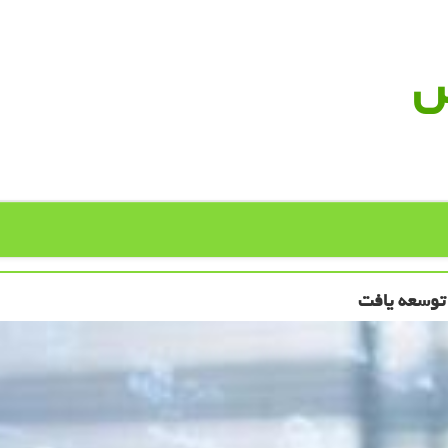
س
 توسعه یافت