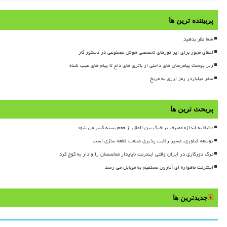
پربیننده ترین ها
شما نظر بدهید
اعطای مجوز برای اپراتورهای تخصصی هوش مصنوعی در دستور کار
زیر پوست پیامرسان های داخلی از باتری های داغ تا پیام های غیب شده
سفر میلیاردر رمز ارزی به مریخ
پربحث ترین ها
دقیقا به اندازه مصرف ترافیک بین الملل از حجم بسته کسر می شود
توسعه فناوری، مسیر رقابت پذیری صنعت قطعه سازی است
مرگ دورکاری در ایران وقتی اینترنت ناپایدار متخصصان را وادار به کوچ کرد
اینترنت ماهواره ای آمازون مستقیم به موبایل می رسد
جدیدترین ها