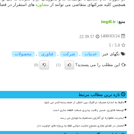
همچنین کلیه شرکتهای متقاضی می توانند از
مشاوره
های استقرار در فضاه
منبع:
imgdl.ir
1400/03/24
22:39:57
5
/
5.0
تگهای خبر:
خدمات
,
شركت
,
فناوری
,
محصولات
این مطلب را می پسندید؟
(0)
(1)
تازه ترین مطالب مرتبط
دقیقا به اندازه مصرف ترافیک بین الملل از حجم بسته کسر می شود
توسعه فناوری، مسیر رقابت پذیری صنعت قطعه سازی است
اینترنت ماهواره ای آمازون مستقیم به موبایل می رسد
انحصار در فضای مجازی ممنوع حمایت دولتی فقط به پروژه های اولویت دار