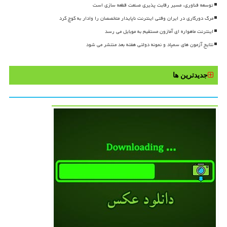
توسعه فناوری، مسیر رقابت پذیری صنعت قطعه سازی است
مرگ دورکاری در ایران وقتی اینترنت ناپایدار متخصصان را وادار به کوچ کرد
اینترنت ماهواره ای آمازون مستقیم به موبایل می رسد
نتایج آزمون های سمپاد و نمونه دولتی هفته بعد منتشر می شود
جدیدترین ها