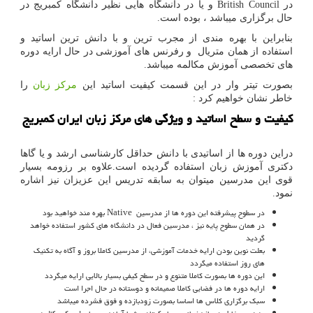
در
British Council
و یا در دانشگاه هایی نظیر دانشگاه کمبریج در
حال برگزاری میباشد ، بوده است.
بنابراین با بهره مندی از مجرب ترین و با دانش ترین اساتید و
استفاده از همان متریال و رفرنس های آموزشی در حال ارایه دوره
های تخصصی آموزش مکالمه میباشد.
بصورت تیتر وار در این قسمت کیفیت اساتید این
مرکز زبان
را
خاطر نشان خواهیم کرد :
کیفیت و سطح اساتید و ویژگی های مرکز زبان ایران کمبریج
دراین دوره ها از اساتیدی با دانش حداقل کارشناسی ارشد و یا گاها
دکتری آموزش زبان استفاده گردیده است.علاوه بر رزومه بسیار
قوی این مدرسین میتوان به سابقه تدریس این عزیزان نیز اشاره
نمود.
در سطوح پیشرفته این دوره ها از مدرسین
Native
بهره مند خواهید بود
در همان سطوح پایه نیز ، مدرسین فعال در دانشگاه های کشور استفاده خواهد
گردید
بعلت نوین بودن ارایه خدمات آموزشی، از مدرسین کاملا بروز و آگاه به تکنیک
های روز استفاده میگردد
این دوره ها بصورت کاملا متنوع و در سطح کیفی بسیار بالایی ارایه میگردد
ارایه دوره ها در فضایی کاملا صمیمانه و دوستانه در حال اجرا است
سبک برگزاری کلاس ها اساسا بصورت زودبازده و فوق فشرده میباشد