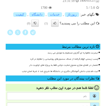
1400/03/25
23:31:59
1700
5
/
5.0
تگهای خبر:
رپورتاژ
,
خدمات
,
دانشگاه
,
كیفیت
این مطلب را می پسندید؟
(0)
(1)
X
تازه ترین مطالب مرتبط
اینترنت ماهواره ای آمازون مستقیم به موبایل می رسد
چسب زیستی الهام گرفته از صدف سنسورهای پوشیدنی را مقاوم تر کرد
انحصار در فضای مجازی ممنوع حمایت دولتی فقط به پروژه های اولویت دار
ثبت نام جذب دانش آموختگان دکتری در دانشگاه ها شروع شد ۲ شرط اصلی جذب
نظرات بینندگان در مورد این مطلب
لطفا شما هم
در مورد این مطلب
نظر دهید