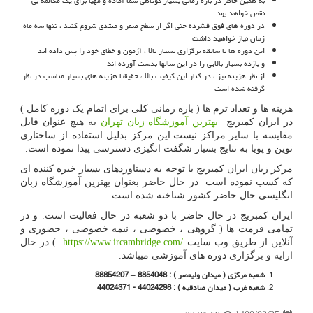
به همین خاطر در بازه زمانی بسیار کوتاهی شما آماده و مهیا برای یک مکالمه بی
نقص خواهد بود
در دوره های فوق فشرده حتی اگر از سطح صفر و مبتدی شروع کنید ، تنها سه ماه
زمان نیاز خواهید داشت
این دوره ها با سابقه برگزاری بسیار بالا ، آزمون و خطای خود را پس داده اند
و بازده بسیار بالایی را در این سالها بدست آورده اند
از نظر هزینه نیز ، در کنار این کیفیت بالا ، حقیقتا هزینه های بسیار مناسب در نظر
گرفته شده است
هزینه ها و تعداد ترم ها ( بازه زمانی کلی برای اتمام یک دوره کامل )
در ایران کمبریج
بهترین آموزشگاه زبان تهران
به هیچ عنوان قابل
مقایسه با سایر مراکز نیست.این مرکز بدلیل استفاده از ساختاری
نوین و پویا به نتایج بسیار شگفت انگیزی دسترسی پیدا نموده است.
مرکز زبان ایران کمبریج با توجه به دستاوردهای بسیار خیره کننده ای
که کسب نموده است در حال حاضر بعنوان بهترین آموزشگاه زبان
انگلیسی حال حاضر کشور شناخته شده است.
ایران کمبریج در حال حاضر با دو شعبه در حال فعالیت است. و در
تمامی فرمت ها ( گروهی ، خصوصی ، نیمه خصوصی ، حضوری و
آنلاین از طریق وب سایت
https://www.ircambridge.com/
) در حال
ارایه و برگزاری دوره های آموزشی میباشد.
شعبه مرکزی ( میدان ولیعصر ) : 8854048 – 88854207
شعبه غرب ( میدان صادقیه ) : 44024298 - 44024371