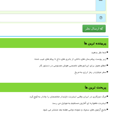
ارسال نظر
پربیننده ترین ها
شما نظر بدهید
زیر پوست پیامرسان های داخلی از باتری های داغ تا پیام های غیب شده
اعطای مجوز برای اپراتورهای تخصصی هوش مصنوعی در دستور کار
سفر میلیاردر رمز ارزی به مریخ
پربحث ترین ها
مرگ دورکاری در ایران وقتی اینترنت ناپایدار متخصصان را وادار به کوچ کرد
اینترنت ماهواره ای آمازون مستقیم به موبایل می رسد
نتایج آزمون های سمپاد و نمونه دولتی هفته بعد منتشر می شود