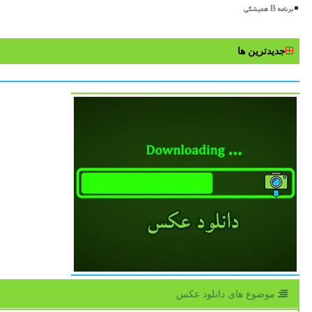
برنامه B همیشگی
جدیدترین ها
موضوع های دانلود عكس