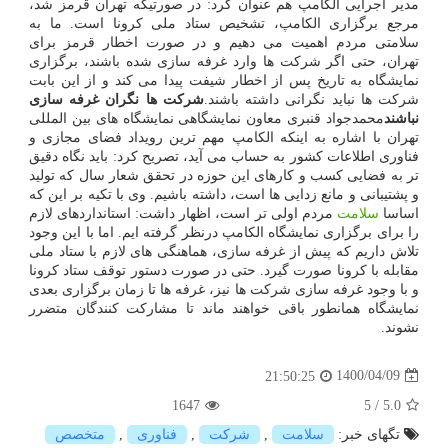
مدیر اجرایی الکامپ هم عنوان کرد: در صورتیکه تهران قرمز شد،
مرجع برگزاری الکامپ، تشخیص ستاد ملی کرونا است. ما به
سلامتی مردم اهمیت می دهیم و در صورت اخطار قرمز برای
تهران، حتی اگر شرکت ها وارد غرفه سازی شده باشند، برگزاری
نمایشگاه به تاریخ پس از اخطار شیفت پیدا می کند و از این بابت
شرکت ها نباید نگرانی داشته باشند.
شرکت ها نگران غرفه سازی
نباشند
محمدجواد قنبری معاون نمایشگاهی نمایشگاه های بین المللی
تهران با اشاره به اینکه الکامپ مهم ترین رویداد فضای مجازی و
فناوری اطلاعات کشور به حساب می آید، تصریح کرد: باید نگاه دقیق
تر به فضایی کسب و کارهای این حوزه در تحقق شعار سال که تولید
و پشتیبانی و مانع زدایی ها است، داشته باشیم. وی با تکیه بر این که
اساسا
سلامت
مردم اولی تر است، اظهار داشت: استانداردهای لازم
را برای برگزاری نمایشگاه الکامپ درنظر گرفته ایم. اما با این وجود
تلاش داریم که پیش از غرفه سازی، هماهنگی های لازم با ستاد ملی
مقابله با کرونا صورت گیرد. حتی در صورت دستور توقف ستاد کرونا
و با وجود غرفه سازی شرکت ها نیز، غرفه ها تا زمان برگزاری بعدی
نمایشگاه همانطور باقی خواهند ماند تا مشارکت کنندگان متضرر
نشوند.
1400/04/09
21:50:25
1647
5
/
5.0
تگهای خبر:
سلامت
,
شركت
,
فناوری
,
متخصص