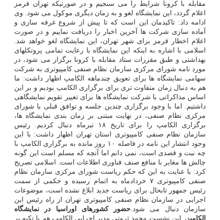
مقابله با کرونا شرایط را می سنجیم و در صورتیکه تهران قرمز
اعلام گردد، این نمایشگاه لغو و به زمان دیگری موکول می شود. وی
ادامه داد: تاکیدمان این است که تا پیش از شروع غرفه سازی و
آماده سازی شرکت ها آخرین اخبار را دریافت نماییم و در صورت
اعلام اخطار قرمز برای شهر تهران، این نمایشگاه لغو خواهد شد.
اسلامی با اشاره به اینکه این نمایشگاه با رعایت تمامی پروتکلهای
بهداشتی و طبق مقررات ستاد مقابله با کرونا برگزار می شود، در
مورد نامه شورای مرکزی سازمان نظام صنفی کامپیوتری به شرکت
سهامی نمایشگاه ها برای تعویق چندماهه الکامپ اظهار داشت: ما
هم به دنبال زمان متفاوت تری برای برگزاری الکامپ بودیم و بر این
اساس مذاکراتی با شرکت نمایشگاه ها برای تغییر تقویم نمایشگاهی
داشتیم. اما با وجود برگزاری چندین جلسه و توافق قبلی با شورای
مرکزی نظام صنفی، در نهایت مبتنی بر زمان بندی نمایشگاه ها،
برگزاری الکامپ را برای تاریخ ۱۸ تیرماه دنبال کردیم. رئیس
سازمان نظام صنفی کامپیوتری استان تهران اظهار داشت: با این
وجود انتشار این نامه در فاصله ۱۰ روز مانده به برگزاری الکامپ با
چه نیت و قصدی است، نمی دانم اما آنچه که مسلم است این گونه
چالش ها مغایر با منافع صنف فناوری اطلاعات است. اسلامی تصریح
کرد: با عنایت به این که حکم ریاست شورای مرکزی سازمان نظام
صنفی کامپیوتری ۷ خردادماه به اتمام رسیده و حکمی از سمت
رئیس جمهور تابحال برای ریاست جدید ابلاغ نشده است، موضوعات
اجرایی در سازمان نظام صنفی کامپیوتری تهران از راه رئیس این
سازمان دنبال می شود.
حضور کشورهای اوراسیا در نمایشگاه
الکامپ
در این نشست محمد ثروتی مدیر اجرایی الکامپ هم با تکیه بر