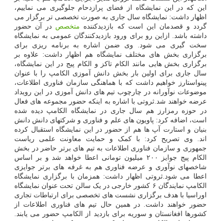
این که در این نمایشگاه از فضای پرازدحام جلوگیری می نماییم،
اظهار داشت: نمایشگاه سال جاری به صورت تخصصی تر برگزار می
گردد و قصدمان این است که بازدیدکننده
متخصص
در آن حضور
داشته باشد. ازاین رو برای ورود بازدیدکنندگان عمومی به نمایشگاه
سخت گیری می شود. وی ضمن اشاره به برنامه ریزی برای
برگزاری بخش های مختلف نمایشگاه هم اظهار داشت: علاوه بر
برگزاری بخش هایی مانند الکام تاکز و الکام پیج در این نمایشگاه،
سال جاری برای اولین بار بخش دانش آموزی الکامپ را با عنوان
پینواستارز خواهیم داشت که با هماهنگی سازمان فناوری اطلاعات،
موضوعات نوآورانه در چارچوب تیم های دانش آموزی در این رویداد
عرضه خواهند شد.ثروتی با اشاره به اینکه حضور مجموعه های فعال
در حوزه رمزارز هم سال جاری در نمایشگاه الکامپ دیده شده
است، اضافه کرد: پاویون های علم و فناوری و شرکتهای دانش دانش
بنیان و استارت آپ ها هم از حضور در این نمایشگاه استقبال کرده
اند. وی تصریح کرد: با کمک و حمایت معاونت علمی ریاست
جمهوری و سازمان فناوری اطلاعات به تیم های برتر حاضر در بخش
الکام پیج جوایز ۲۰۰ میلیون تومانی اعطا خواهد شد و بر اساس
شاخصهای نوآوری و عرضه فناوری هم به غرفه های برتر جوایزی
اعطا می شود.ثروتی اظهار داشت: همزمان با برگزاری نمایشگاه
الکامپ نمایندگان ۶ کشور خارجی در یک سالن تحت عنوان نمایشگاه
اوراسیا با هدف برگزاری نشست های تخصصی برای ارتباطات تجاری
حضور خواهند داشت. در همین حال تیم های فناوری اطلاعات از
کشورها افغانستان و سوریه برای بازدید از الکامپ حضور می یابند.