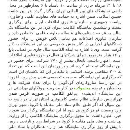
۱۸ تا ۲۱ تیرماه جاری از ساعت ۱۰ بامداد تا ۶ بعدازظهر در محل
دائمی نمایشگاه های بین المللی تهران برگزار گردد. در این جلسه
حسین اسلامی ضمن اشاره به حمایت های معاونت علمی و فناوری
ریاست جمهوری و سازمان فناوری اطلاعات ایران برای برگزاری
بیست و ششمین نمایشگاه الکامپ عنوان کرد: در این نمایشگاه یک
سالن به عرضه دستاوردهای ۸ ساله معاونت علمی اختصاص دارد و
سازمان فناوری اطلاعات هم تمامی تلاش خویش را برای حضور
دستگاههای اجرایی در کنار بخش خصوصی در این نمایشگاه به کار
گرفته است. وی با اشاره به اینکه الکامپ سال جاری در فضایی بالغ
بر ۱۲ هزار مترمربع پذیرای شرکتهای فعال در حوزه فناوری اطلاعات
است، اظهار داشت: تابحال بیشتر از ۲۷۰ شرکت، برای حضور در
این نمایشگاه ثبت نام کرده اند و برآوردمان این است که این تعداد
به ۳۰۰ متقاضی برسد. اسلامی با تکیه بر این که تلاشمان این است
که برگزاری این نمایشگاه به سمت تخصصی شدن پیش رود، افزود:
در این راستا سازوکارهای گوناگونی را برای تعداد شرکت ها و
مخاطبان و عرضه
محصولات
در کنار مدیریت پروتکلهای بهداشتی در
این نمایشگاه اندیشیده ایم.
لغو الکامپ در صورت قرمز شدن
تهران
رئیس سازمان نظام صنفی کامپیوتری استان تهران در پاسخ به
این سؤال که اگر طبق اعلام ستاد ملی مقابله با کرونا، شهر تهران
وارد وضعیت قرمز کرونایی شود آیا این نمایشگاه برگزار می شود یا
خیر، اظهار داشت: ما مجوز برگزاری نمایشگاه الکامپ را از وزارت
بهداشت و ستاد ملی مقابله با کرونا در شرایط زرد و نارنجی داریم.
تا پیش از روز برگزاری نمایشگاه هم از راه همکاران با ستاد ملی