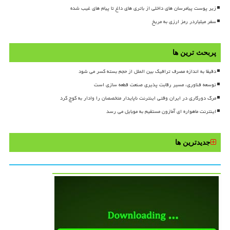
زیر پوست پیامرسان های داخلی از باتری های داغ تا پیام های غیب شده
سفر میلیاردر رمز ارزی به مریخ
پربحث ترین ها
دقیقا به اندازه مصرف ترافیک بین الملل از حجم بسته کسر می شود
توسعه فناوری، مسیر رقابت پذیری صنعت قطعه سازی است
مرگ دورکاری در ایران وقتی اینترنت ناپایدار متخصصان را وادار به کوچ کرد
اینترنت ماهواره ای آمازون مستقیم به موبایل می رسد
جدیدترین ها