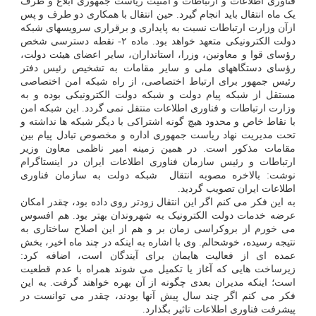
فناوری اطلاعات و ارتباطات و امنیت ریاست جمهوری ابلاغ و ظرف
یک ماه انتقال باید انجام گیرد. حین انتقال با همکاری دو طرف و پس
ازآن وزارت ارتباطات نسبت به پایداری و برقراری سرویسهای شبکه
دولت الکترونیکی متعهد خواهد بود. ماده ۲- نقطه دسترسی شخص
رؤسای قوا و معاونین، وزرا، استانداران، سایر اعضای هیئت دولت،
رؤسای دستگاههای ملی و سایر مقامات به تشخیص رئیس دفتر
رئیس جمهور برای ارتباط اختصاصی، از راه شبکه امن اختصاصی
مستقل از شبکه پیام دولت و شبکه دولت الکترونیکی بوده و به
وزارت ارتباطات و فناوری اطلاعات منتقل نمی گردد. این شبکه امن
با نقاط خاص و محدود هیچ گونه اشتراکی با دیگر شبکه ها نداشته و
تحت مدیریت نهاد ریاست جمهوری اداره و مخصوص تبادل پیام بین
مقامات مذکور است. در همین زمینه امیر ناظمی معاون وزیر
ارتباطات و رئیس سازمان فناوری اطلاعات ایران در اینستاگرام
نوشت: بالاخره مصوبه انتقال ‎ شبکه دولت به سازمان فناوری
اطلاعات ایران تصویب گردید.
به این فکر می کنم اگر این انتقال زودتر روی داده بود، چقدر امکان
عرضه خدمات دولت الکترونیک به شهروندان بهتر بود. هم افسوس
می خورم از بروکراسی زمان بر و هم از این اصلاح ساختاری به
نتیجه رسیده، خوشحالم. وی با اشاره به اینکه در چند ماه اخیر، بخش
عمده ای از فعالیت هایمان ‎برای آیندگان است، اضافه کرد:
زیرساخت هایی که آغاز یا تکمیل می شوند همراه با عدم قطعیت
است؛ اینکه مدیران بعدی چگونه از آن بهره خواهند گرفت. به این
فکر می کنم اگر چند سال پیش آنها بودند، چقدر می توانست در
پیشرفت فناوری اطلاعات تاثیر بگذارد.