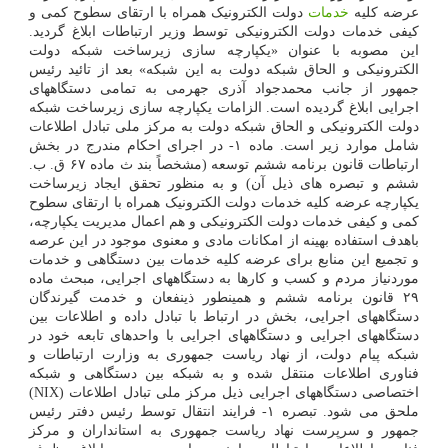
عرضه کلیه
خدمات
دولت الکترونیک همراه با ارتقای سطوح کمی و
کیفی خدمات دولت الکترونیکی توسط وزیر ارتباطات ابلاغ گردید.
این مصوبه با عنوان «یکپارچه سازی زیرساخت شبکه دولت
الکترونیکی و الحاق شبکه دولت به این شبکه» بعد از تائید رئیس
جمهور از جانب محمدجواد آذری جهرمی به تمامی دستگاههای
اجرایی ابلاغ گردیده است. الزامات یکپارچه سازی زیرساخت شبکه
دولت الکترونیکی و الحاق شبکه دولت به مرکز ملی تبادل اطلاعات
شامل موارد زیر است. ماده ۱- در اجرای احکام مندرج در بخش
ارتباطات قانون برنامه ششم توسعه (مشخصاً بند ث ماده ۶۷ ق. ب.
ششم و تبصره های ذیل آن) و به منظور تحقق ایجاد زیرساخت
یکپارچه عرضه کلیه خدمات دولت الکترونیک همراه با ارتقای سطوح
کمی و کیفی خدمات دولت الکترونیکی و هم اعمال مدیریت یکپارچه،
باهدف استفاده بهینه از امکانات مادی و معنوی موجود در این عرصه
و تجمیع این منابع برای عرضه کلیه خدمات بین دستگاهی و خدمات
موردنیاز مردم و کسب و کارها به دستگاههای اجرایی، مبحث ماده
۲۹ قانون برنامه ششم و همینطور ذینفعان و خدمت گیرندگان
دستگاههای اجرایی، بخش در ارتباط با تبادل داده و اطلاعات بین
دستگاههای اجرایی و دستگاههای اجرایی با واحدهای تابعه خود در
شبکه پیام دولت، از نهاد ریاست جمهوری به وزارت ارتباطات و
فناوری اطلاعات منتقل شده و به شبکه بین دستگاهی و شبکه
اختصاصی دستگاههای اجرایی ذیل مرکز ملی تبادل اطلاعات (NIX)
ملحق می شود. تبصره ۱- فرایند انتقال توسط رئیس دفتر رئیس
جمهور و سرپرست نهاد ریاست جمهوری به استانداران و مرکز