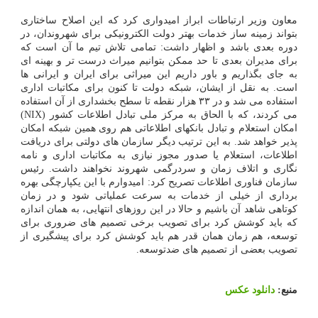
‏معاون‬ وزیر ارتباطات ابراز امیدواری کرد که این اصلاح ساختاری
بتواند زمینه ساز خدمات بهتر دولت الکترونیکی برای شهروندان، در
دوره بعدی باشد و اظهار داشت: تمامی تلاش تیم ما آن است که
برای مدیران بعدی تا حد ممکن بتوانیم میراث درست تر و بهینه ای
به جای بگذاریم و باور داریم این میراثی برای ایران و ایرانی ها
است. به نقل از ایشان، ‏شبکه دولت تا کنون برای مکاتبات اداری
استفاده می شد و در ۳۳ هزار نقطه تا سطح بخشداری از آن استفاده
می کردند، که با الحاق به مرکز ملی تبادل اطلاعات کشور (NIX)
امکان استعلام و تبادل بانکهای اطلاعاتی هم روی همین شبکه امکان
پذیر خواهد شد.‬ ‏به این ترتیب دیگر سازمان های دولتی برای دریافت
اطلاعات، استعلام یا صدور مجوز نیازی به مکاتبات اداری و نامه
نگاری و اتلاف زمان و سردرگمی شهروند نخواهند داشت. رئیس
سازمان فناوری اطلاعات تصریح کرد: امیدوارم با این یکپارچگی بهره
برداری از خیلی از خدمات به سرعت عملیاتی شود و در زمان
کوتاهی شاهد آن باشیم ‏و حالا در این روزهای انتهایی، به همان اندازه
که باید کوشش کرد برای تصویب برخی تصمیم های ضروری برای
توسعه، هم زمان همان قدر هم باید‬ کوشش کرد برای پیشگیری از
تصویب بعضی از تصمیم های ضدتوسعه.
منبع:
دانلود عكس