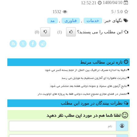
1400/04/10
12:52:21
1532
5
/
5.0
تگهای خبر:
خدمات
,
فناوری
,
مد
این مطلب را می پسندید؟
(0)
(1)
X
تازه ترین مطالب مرتبط
دقیقا به اندازه مصرف ترافیک بین الملل از حجم بسته کسر می شود
اینترنت ماهواره ای آمازون مستقیم به موبایل می رسد
نتایج آزمون های سمپاد و نمونه دولتی هفته بعد منتشر می شود
انحصار در فضای مجازی ممنوع حمایت دولتی فقط به پروژه های اولویت دار
نظرات بینندگان در مورد این مطلب
لطفا شما هم
در مورد این مطلب
نظر دهید