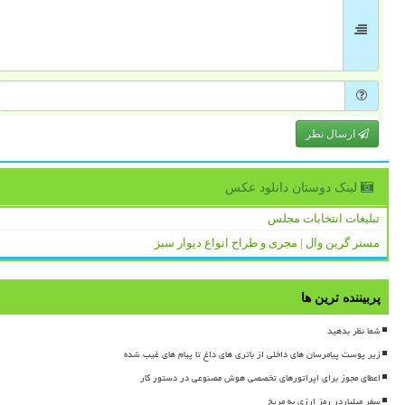
ارسال نظر
لینک دوستان دانلود عكس
تبلیغات انتخابات مجلس
مستر گرین وال | مجری و طراح انواع دیوار سبز
پربیننده ترین ها
شما نظر بدهید
زیر پوست پیامرسان های داخلی از باتری های داغ تا پیام های غیب شده
اعطای مجوز برای اپراتورهای تخصصی هوش مصنوعی در دستور کار
سفر میلیاردر رمز ارزی به مریخ