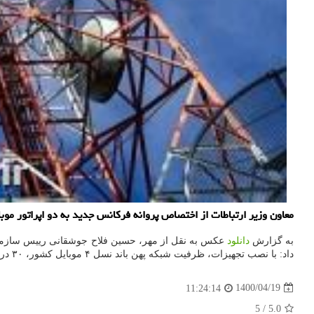
معاون وزیر ارتباطات از اختصاص پروانه فرکانس جدید به دو اپراتور موبایل و افزایش 30 درصدی ظرفیت پهن باند ت
‏به گزارش
دانلود
داد: با نصب تجهیزات، ظرفیت شبکه پهن باند نسل ۴ موبایل کشور، ۳۰ درصد افزایش خواهد یافت.
1400/04/19
11:24:14
5
/
5.0