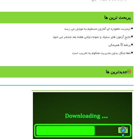
پربحث ترین ها
اینترنت ماهواره ای آمازون مستقیم به موبایل می رسد
نتایج آزمون های سمپاد و نمونه دولتی هفته بعد منتشر می شود
برنامه B همیشگی
حفظ جنگل بدون مدیریت محکوم به تخریب است
جدیدترین ها