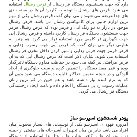
دارد که جهت شستشوی دستگاه فر رشنال از
قرص رشنال
استفاده
می شود. قرص های رشنال با توجه به کاربرد آن ها در بسته بندی
های جدا عرضه می شوند و می توان گفت قرص رشنال یکی از مهم
ترین لوازم جانبی برای کاموکشن رشنال می باشد. قرص رشنال
موجود در بازار به دو رنگ آبی و قرمز بوده که قرص رشنال قرمز
جهت شستشوی دستگاه فر رشنال کاربرد داشته و قرص رشنال آبی
جهت نگهداری فر کامبی مورد استفاده قرار می گیرد. هم چنین به
عبارتی دیگر می توان گفت که قرص آبی جهت رسوب زدایی و
قرص قرمز جهت چربی زدایی و تمیز کردن داخل مخزن فر رشنال
استفاده می شوند. شایان ذکر است که قرص رشنال آبی که به آن
قرص مراقبتی نیز گفته می شود در حفاظت مداوم دستگاه تأثیرگذار
بوده و عمر مفید دستگاه را تضمین کرده و سبب جلوگیری از ایجاد
آلودگی و در نتیجه تضمین حداکثر قابلیت دستگاه می شود بدون آن
که به نرم کننده نیاز داشته باشد و هم چنین در کم ترین زمان
عملیات رسوب زدایی دستگاه را انجام داده و باعث ایجاد درخشندگی
دستگاه فر رشنال می گردد.
پودر شستشوی اسپرسو ساز
امروزه قهوه ی اسپرسو یکی از نوشیدنی های بسیار محبوب میان
افراد می باشد بنابراین میان تجهیرات آشپزخانه های صنعتی از جمله
در رستوران ها و کافی شاپ ها و هتل ها استفاده از دستگاه