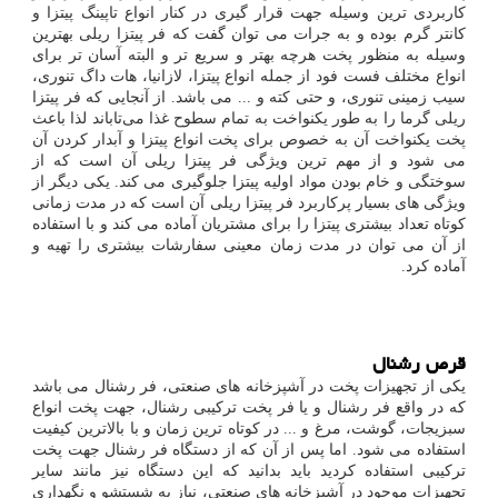
کاربردی ترین وسیله جهت قرار گیری در کنار انواع تاپینگ پیتزا و
کانتر گرم بوده و به جرات می توان گفت که فر پیتزا ریلی بهترین
وسیله به منظور پخت هرچه بهتر و سریع تر و البته آسان تر برای
انواع مختلف فست فود از جمله انواع پیتزا، لازانیا، هات داگ تنوری،
سیب زمینی تنوری، و حتی کته و ... می باشد. از آنجایی که فر پیتزا
ریلی گرما را به طور یکنواخت به تمام سطوح غذا می‌تاباند لذا باعث
پخت یکنواخت آن به خصوص برای پخت انواع پیتزا و آبدار کردن آن
می شود و از مهم ترین ویژگی فر پیتزا ریلی آن است که از
سوختگی و خام بودن مواد اولیه پیتزا جلوگیری می کند. یکی دیگر از
ویژگی های بسیار پرکاربرد فر پیتزا ریلی آن است که در مدت زمانی
کوتاه تعداد بیشتری پیتزا را برای مشتریان آماده می کند و با استفاده
از آن می توان در مدت زمان معینی سفارشات بیشتری را تهیه و
آماده کرد.
قرص رشنال
یکی از تجهیزات پخت در آشپزخانه های صنعتی، فر رشنال می باشد
که در واقع فر رشنال و یا فر پخت ترکیبی رشنال، جهت پخت انواع
سبزیجات، گوشت، مرغ و ... در کوتاه ترین زمان و با بالاترین کیفیت
استفاده می شود. اما پس از آن که از دستگاه فر رشنال جهت پخت
ترکیبی استفاده کردید باید بدانید که این دستگاه نیز مانند سایر
تجهیزات موجود در آشپزخانه های صنعتی، نیاز به شستشو و نگهداری