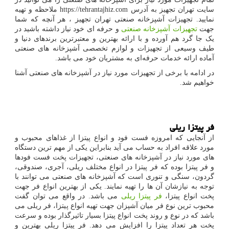
سایت تهران تجهیز به آدرس
https://tehrantajhiz.com
ملاحظه و تهیه
نمایید. تجهیزات آشپزخانه صنعتی تهران تجهیز ، هر آنچه که شما
جهت
تجهیزات آشپزخانه صنعتی
و حرفه ای خود نیاز داشته باشید در
یک جا گرد هم آورده و با ارائه بهترین و معتبرترین برندهای دنیا و
طیف وسیعی از تجهیزات و لوازم تخصصی آشپزخانه های صنعتی
آماده ارائه خدمات حرفه‌ای به مشتریان خود می باشد.
در ادامه با برخی از تجهیزات مورد نیاز در آشپزخانه های صنعتی آشنا
خواهیم شد.
فر پیتزا ریلی
از آنجایی که امروزه فست فود و انواع پیتزا از غذاهای محبوب و
مورد علاقه افراد به حساب می آید بنابراین یکی از مهم ترین دستگاه
های مورد نیاز در آشپزخانه های صنعتی، تجهیزات پخت فست فودها
و فر پیتزا بوده که فر پیتزا در انواع مختلف ریلی، آجری، صندوقی،
گردون، سنگی و تنوری است که آشپزخانه های صنعتی می توانند با
توجه به نیازشان آن ها را تهیه نمایند. یکی از بهترین انواع فر جهت
پخت انواع پیتزا،
فر پیتزا ریلی
می باشد. در واقع می توان گفت
محبوب ترین نوع فر میان آشپزان جهت تهیه انواع پیتزا، فر ریلی می
باشد که در نوع و روند پخت انواع پیتزا بسیار تاثیرگذار بوده و سرعت
پخت هر تعداد پیتزا را افزایش می دهد. فر پیتزا ریلی بهترین و