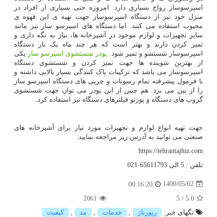
اسپرسوساز رواج بسیاری دارد. امروزه حتی بسیاری از افراد در
منزل خود نیز از دستگاه اسپرسوساز جهت تهیه ی این قهوه ی
محبوب استفاده می کنند. اما دستگاه های اسپرسو ساز نیز مانند
سایر تجهیزات و لوازم موجود در آشپزخانه ها، نیاز به نگه داری و
تمیز کردن دارند و بهتر است که هر چند ماه یک بار دستگاه
اسپرسوساز شستشو و تمیز شود.
پودر شستشوی اسپرسو ساز
یکی
از بهترین شوینده ها جهت تمیز کردن و شستشوی دستگاه
اسپرسوساز می باشد که ترکیبات پاک کنندگی بسیار بالایی داشته و
با فرمول پیشرفته تمام رسوبات و چربی های دستگاه اسپرسو ساز
را از بین می برد. هم چنین از این پودر می توان جهت شستشوی
گروپ های دستگاه و پورتو فیلترهای دستگاه نیز استفاده کرد.
جهت تهیه انواع لوازم و تجهیزات مورد نیاز برای آشپزخانه های
صنعتی می توانید به آدرس زیر مراجعه نمایید:
https://tehrantajhiz.com
تلفن : 5 الی 65611793-021
1400/05/02
00:16:20
2061
5
/
5.0
تگهای خبر:
رپورتاژ
,
خدمات
,
مد
,
كیفیت