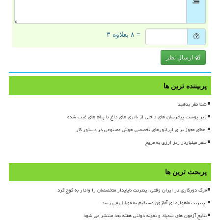
= ۸ بعلاوه ۳
ارسال نظر
پربیننده ترین ها
شما نظر بدهید
زیر پوست پیامرسان های داخلی از باتری های داغ تا پیام های غیب شده
اعطای مجوز برای اپراتورهای تخصصی هوش مصنوعی در دستور کار
سفر میلیاردر رمز ارزی به مریخ
پربحث ترین ها
مرگ دورکاری در ایران وقتی اینترنت ناپایدار متخصصان را وادار به کوچ کرد
اینترنت ماهواره ای آمازون مستقیم به موبایل می رسد
نتایج آزمون های سمپاد و نمونه دولتی هفته بعد منتشر می شود