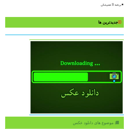
برنامه B همیشگی
جدیدترین ها
موضوع های دانلود عكس