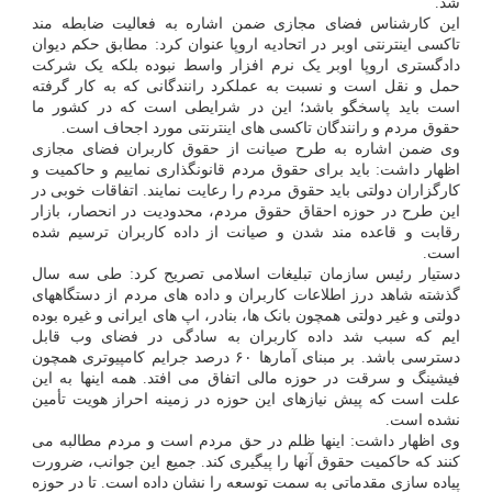
شد.
این کارشناس فضای مجازی ضمن اشاره به فعالیت ضابطه مند
تاکسی اینترنتی اوبر در اتحادیه اروپا عنوان کرد: مطابق حکم دیوان
دادگستری اروپا اوبر یک نرم افزار واسط نبوده بلکه یک شرکت
حمل و نقل است و نسبت به عملکرد رانندگانی که به کار گرفته
است باید پاسخگو باشد؛ این در شرایطی است که در کشور ما
حقوق مردم و رانندگان تاکسی های اینترنتی مورد اجحاف است.
وی ضمن اشاره به طرح صیانت از حقوق کاربران فضای مجازی
اظهار داشت: باید برای حقوق مردم قانونگذاری نماییم و حاکمیت و
کارگزاران دولتی باید حقوق مردم را رعایت نمایند. اتفاقات خوبی در
این طرح در حوزه احقاق حقوق مردم، محدودیت در انحصار، بازار
رقابت و قاعده مند شدن و صیانت از داده کاربران ترسیم شده
است.
دستیار رئیس سازمان تبلیغات اسلامی تصریح کرد: طی سه سال
گذشته شاهد درز اطلاعات کاربران و داده های مردم از دستگاههای
دولتی و غیر دولتی همچون بانک ها، بنادر، اپ های ایرانی و غیره بوده
ایم که سبب شد داده کاربران به سادگی در فضای وب قابل
دسترسی باشد. بر مبنای آمارها ۶۰ درصد جرایم کامپیوتری همچون
فیشینگ و سرقت در حوزه مالی اتفاق می افتد. همه اینها به این
علت است که پیش نیازهای این حوزه در زمینه احراز هویت تأمین
نشده است.
وی اظهار داشت: اینها ظلم در حق مردم است و مردم مطالبه می
کنند که حاکمیت حقوق آنها را پیگیری کند. جمیع این جوانب، ضرورت
پیاده سازی مقدماتی به سمت توسعه را نشان داده است. تا در حوزه