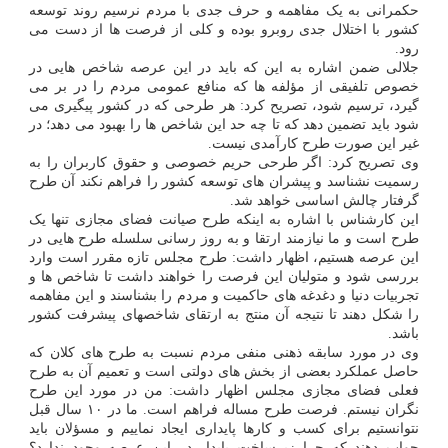
حکمرانی به یک مفاهمه و حرف جدی با مردم نرسیم روند توسعه
کشور با اختلال جدی روبرو بوده و کلی از فرصت ها از دست می
رود.
جلالی ضمن اشاره به این که باید در این عرصه شاخص هایی در
خصوص تلفیقی از مؤلفه ها که منافع عمومی مردم را در بر می
گیرد، ترسیم شود، تصریح کرد: هر طرحی که در کشور پیگیری می
شود باید تضمین دهد که تا چه حد این شاخص ها را بهبود می دهد؛ در
غیر این صورت طرح کارآمدی نیست.
وی تصریح کرد: اگر طرحی حریم خصوصی و حقوق کاربران را به
رسمیت نشناسد و پیشران های توسعه کشور را فراهم نکند آن طرح
گرفتار چالش اساسی خواهد شد.
این کارشناس با اشاره به اینکه طرح صیانت فضای مجازی تنها یک
طرح است و ما نیازمند ارتقا و به روز رسانی سلسله طرح هایی در
این عرصه هستیم، اظهار داشت: طرح مجلس تازه مقرر است وارد
بررسی شود و متولیان این فرصت را خواهند داشت تا شاخص ها و
تجربیات دنیا و دغدغه های حاکمیت و مردم را بشناسند و این مفاهمه
را شکل دهند تا نتیجه آن منتج به ارتقای شاخصهای پیشرفت کشور
باشد.
وی در مورد سابقه ذهنی منفی مردم نسبت به طرح های کلان که
حاصل عملکرد بعضی از بخش های دولتی است و تعمیم آن به طرح
فعلی فضای مجازی مجلس اظهار داشت: من در مورد این طرح
نگران نیستم. فرصت طرح مساله فراهم است. ما در ۱۰ سال قبل
نتوانستیم برای کسب و کارها پایداری ایجاد نماییم و مسؤلان باید
جواب دهند که چرا زیرساخت پایدار در این عرصه وجود ندارد؟