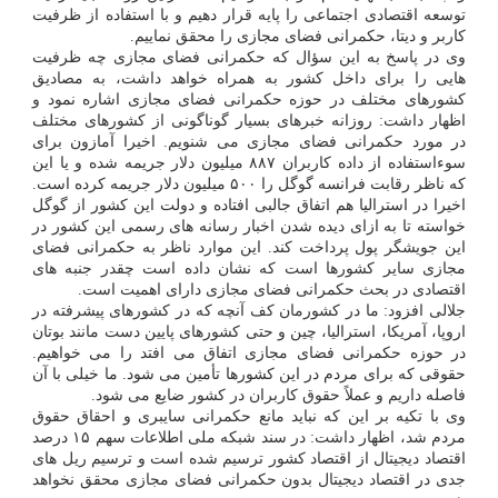
توسعه اقتصادی اجتماعی را پایه قرار دهیم و با استفاده از ظرفیت
کاربر و دیتا، حکمرانی فضای مجازی را محقق نماییم.
وی در پاسخ به این سؤال که حکمرانی فضای مجازی چه ظرفیت
هایی را برای داخل کشور به همراه خواهد داشت، به مصادیق
کشورهای مختلف در حوزه حکمرانی فضای مجازی اشاره نمود و
اظهار داشت: روزانه خبرهای بسیار گوناگونی از کشورهای مختلف
در مورد حکمرانی فضای مجازی می شنویم. اخیرا آمازون برای
سوءاستفاده از داده کاربران ۸۸۷ میلیون دلار جریمه شده و یا این
که ناظر رقابت فرانسه گوگل را ۵۰۰ میلیون دلار جریمه کرده است.
اخیرا در استرالیا هم اتفاق جالبی افتاده و دولت این کشور از گوگل
خواسته تا به ازای دیده شدن اخبار رسانه های رسمی این کشور در
این جویشگر پول پرداخت کند. این موارد ناظر به حکمرانی فضای
مجازی سایر کشورها است که نشان داده است چقدر جنبه های
اقتصادی در بحث حکمرانی فضای مجازی دارای اهمیت است.
جلالی افزود: ما در کشورمان کف آنچه که در کشورهای پیشرفته در
اروپا، آمریکا، استرالیا، چین و حتی کشورهای پایین دست مانند بوتان
در حوزه حکمرانی فضای مجازی اتفاق می افتد را می خواهیم.
حقوقی که برای مردم در این کشورها تأمین می شود. ما خیلی با آن
فاصله داریم و عملاً حقوق کاربران در کشور ضایع می شود.
وی با تکیه بر این که نباید مانع حکمرانی سایبری و احقاق حقوق
مردم شد، اظهار داشت: در سند شبکه ملی اطلاعات سهم ۱۵ درصد
اقتصاد دیجیتال از اقتصاد کشور ترسیم شده است و ترسیم ریل های
جدی در اقتصاد دیجیتال بدون حکمرانی فضای مجازی محقق نخواهد