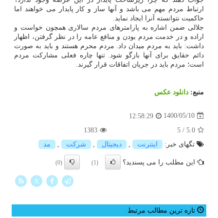
ارتباط مردم مهم می باشد و آنها ساز و کار پایدار می خواهند اما
حاکمیت نتوانسته آنرا ایجاد نماید.
جلالی ضمن اشاره به پارامترهای مردم سالاری همچون خواست و
اراده و در خدمت مردم بودن و منافع عامه را در نظر گرفتن، اظهار
داشت: باید به مردم میدان داد. مردم محرم هستند و باید به صورت
دائم حقایق برای آنها بازگو شود. تنها چاره فعلی مشارکت مردم
است؛ مردم باید در جریان اتفاقات قرار گیرند.
منبع:
دانلود عكس
1400/05/10
12:58:29
1383
5
/
5.0
تگهای خبر:
اینترنت
,
دیجیتال
,
شركت
,
مد
این مطلب را می پسندید؟
(0)
(1)
X
تازه ترین مطالب مرتبط