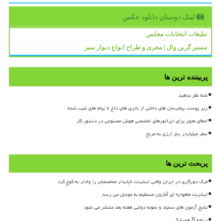
لینک دوستان دانلود عكس
تبلیغات انتخابات مجلس
مستر گرین وال | مجری و طراح انواع دیوار سبز
پربیننده ترین ها
شما نظر بدهید
زیر پوست پیامرسان های داخلی از باتری های داغ تا پیام های غیب شده
اعطای مجوز برای اپراتورهای تخصصی هوش مصنوعی در دستور کار
سفر میلیاردر رمز ارزی به مریخ
پربحث ترین ها
مرگ دورکاری در ایران وقتی اینترنت ناپایدار متخصصان را وادار به کوچ کرد
اینترنت ماهواره ای آمازون مستقیم به موبایل می رسد
نتایج آزمون های سمپاد و نمونه دولتی هفته بعد منتشر می شود
برنامه B همیشگی