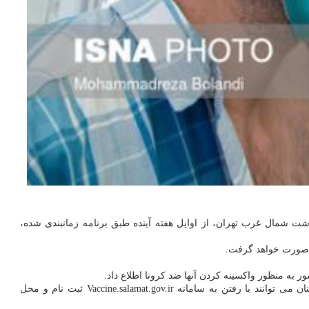
شت شمال غرب تهران، از اوایل هفته آینده طبق برنامه زمانبندی شده،
د صورت خواهد گرفت.
 به منظور واکسینه کردن آنها ضد کرونا اطلاع داد.
بر این اساس، این امکان از روز دوازدهم مرداد ماه برای ثبت نام در سامانه واکسیناسیون کرونا مهیا شده است و همه اعضای هیأت علمی و کارکنان می توانند با رفتن به سامانه Vaccine.salamat.gov.ir ثبت نام و محل