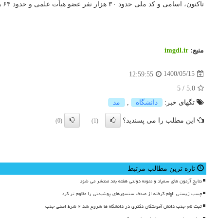
تاکنون، اسامی و کد ملی حدود ۳۰ هزار نفر عضو هیأت علمی و حدود ۶۴ هزار نفر از کارکنان و کارشناسان اداری دانشگاه ها برای واکسیناسیون ارسال شده است.
منبع:
imgdl.ir
1400/05/15
12:59:55
5
/
5.0
تگهای خبر:
دانشگاه
,
مد
این مطلب را می پسندید؟
(0)
(1)
تازه ترین مطالب مرتبط
نتایج آزمون های سمپاد و نمونه دولتی هفته بعد منتشر می شود
چسب زیستی الهام گرفته از صدف سنسورهای پوشیدنی را مقاوم تر کرد
ثبت نام جذب دانش آموختگان دکتری در دانشگاه ها شروع شد ۲ شرط اصلی جذب