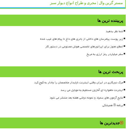
مستر گرین وال | مجری و طراح انواع دیوار سبز
پربیننده ترین ها
شما نظر بدهید
زیر پوست پیامرسان های داخلی از باتری های داغ تا پیام های غیب شده
اعطای مجوز برای اپراتورهای تخصصی هوش مصنوعی در دستور کار
سفر میلیاردر رمز ارزی به مریخ
پربحث ترین ها
مرگ دورکاری در ایران وقتی اینترنت ناپایدار متخصصان را وادار به کوچ کرد
اینترنت ماهواره ای آمازون مستقیم به موبایل می رسد
نتایج آزمون های سمپاد و نمونه دولتی هفته بعد منتشر می شود
برنامه B همیشگی
جدیدترین ها