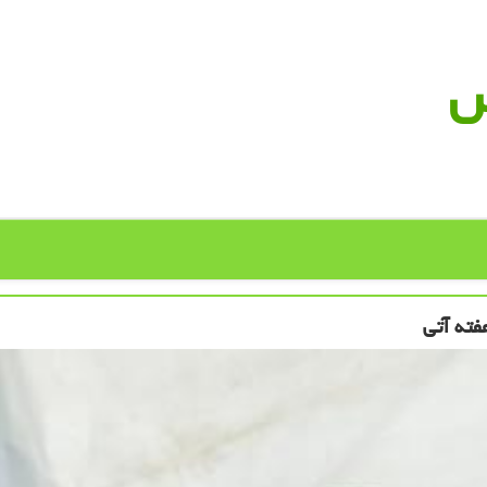
س
فته آتی