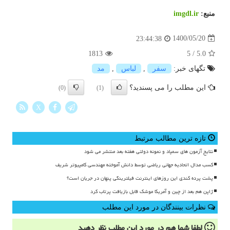
منبع:
imgdl.ir
1400/05/20
23:44:38
1813
5
/
5.0
تگهای خبر:
سفر
,
لباس
,
مد
این مطلب را می پسندید؟
(0)
(1)
X
تازه ترین مطالب مرتبط
نتایج آزمون های سمپاد و نمونه دولتی هفته بعد منتشر می شود
کسب مدال اتحادیه جهانی ریاضی توسط دانش آموخته مهندسی کامپیوتر شریف
پشت پرده کندی این روزهای اینترنت فیلترینگی پنهان در جریان است؟
ژاپن هم بعد از چین و آمریکا موشک قابل بازیافت پرتاب کرد
نظرات بینندگان در مورد این مطلب
لطفا شما هم
در مورد این مطلب
نظر دهید