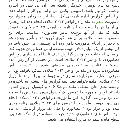
پاسخ به پیام توییتری خبرنگار شبکه سی ان بی سی در اینباره
نوشت: اگر نیاز باشد، اسپیس ایکس می تواند این کار را انجام دهد.
بر اساس گزارش اداره بازرسی کل ناسا، این سازمان امیدوار بود
مأموریت
سفر
به ماه را در اواخر ۲۰۲۴ میلادی انجام دهد اما زنجیره
ای از چالش ها سبب شد این تاریخ به آوریل ۲۰۲۵ میلادی به تعویق
بیفتد که یکی از آنها توسعه لباس فضانوردی مناسب برای این
مأموریت است. علاوه بر آن همه گیری کووید ۱۹ و تأمین بودجه هم
به تأخیر در انجام مأموریت دامن زده اند. پیشبینی می شود ناسا در
کل بیشتر از یک میلیارد دلار جهت توسعه لباس فضانوردی هزینه کند.
بر مبنای اطلاعات موجود در گزارش هدف ناسا آماده سازی دو لباس
فضانوردی تا نوامبر ۲۰۲۴ میلادی است. در بخشی از گزارش آمده
است: با عنایت به تأخیرهای پیشبینی شده در توسعه لباس
فضانوردی، فرود در ماه در اواخر ۲۰۲۴ میلادی ممکن نخواهد بود. از
طرفی با عنایت به یکپارچه سازی در ملزومات، این لباس ها تا آوریل
۲۰۲۵ میلادی آماده نخواهد بود. البته گزارش های پیشین به تاخیره در
توسعه بخش های مختلف مانند موشکSLS و کپسول اوریون اشاره
داشتند. اولین مأموریت آرتمیس یک کپسول بدون سرنشین را به ماه
می برد و بر می گذارند. این مأموریت در اواخر ۲۰۲۱ میلادی انجام
می شود. دومین مأموریت آرتمیس برای ۲۰۲۳ میلادی برنامه ریزی
شده بود و قرار بود ۴ فضانورد را طی یک پرواز آزمایشی به ماه
ببرد. لباس های فضانوردی جدید جهت استفاده در ایستگاه فضایی،
سطح ماه و سفر به مریخ استفاده می شود.