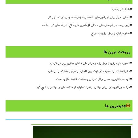
شما نظر بدهید
اعطای مجوز برای اپراتورهای تخصصی هوش مصنوعی در دستور کار
زیر پوست پیامرسان های داخلی از باتری های داغ تا پیام های غیب شده
سفر میلیاردر رمز ارزی به مریخ
پربحث ترین ها
تسویه فرامرزی با رمزارز در مرکز ملی فضای مجازی بررسی گردید
دقیقا به اندازه مصرف ترافیک بین الملل از حجم بسته کسر می شود
توسعه فناوری، مسیر رقابت پذیری صنعت قطعه سازی است
مرگ دورکاری در ایران وقتی اینترنت ناپایدار متخصصان را وادار به کوچ کرد
جدیدترین ها