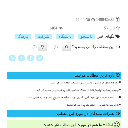
1400/05/23
11:11:30
1404
5
/
5.0
تگهای خبر:
دانشجو
,
دانشگاه
,
شركت
,
فرهنگ
این مطلب را می پسندید؟
(0)
(1)
X
تازه ترین مطالب مرتبط
توسعه فناوری، مسیر رقابت پذیری صنعت قطعه سازی است
چسب زیستی الهام گرفته از صدف سنسورهای پوشیدنی را مقاوم تر کرد
ثبت نام جذب دانش آموختگان دکتری در دانشگاه ها شروع شد ۲ شرط اصلی جذب
بازاریاب ها کف بازار اینترنت پرو می فروشند
نظرات بینندگان در مورد این مطلب
لطفا شما هم
در مورد این مطلب
نظر دهید