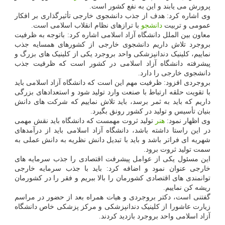
پرورش می یابند و این به نفع کشور است.
وی اشاره کرد: هدف از جذب دانشجوی خارجی تأثیرگذاری بر افکار
عمومی و تربیت
دانشجو
با ترازهای نظام انقلاب اسلامی است.
معاون بین الملل دانشگاه آزاد اسلامی اشاره کرد: باتوجه به ظرفیت
بروجرد تلاش داریم دانشجوی خارجی از کشورهای همسایه جذب
نماییم، کلینیک دندانپزشکی واحد بروجرد یکی از کلینیک های بزرگ و
پیشرفته دانشگاه آزاد اسلامی در کشور است که ظرفیت جذب
دانشجوی خارجی را دارد.
بروجردی افزود: ظرفیت مهم این است که دانشگاه آزاد اسلامی باید
با تقویت حلقه ارتباط با صنعت وارد تولید شود و استعدادهای بزرگی
داریم که باید به ثمر برسد، باید تلاش نماییم که شرکت های دانش
بنیان تأسیس و تولید در کشور رونق بگیرد.
وی اظهار نمود:
هنر
تولید ثروت مهمست که دانشگاه باید نقش مهمی
در این راستا داشته باشد، دانشگاه آزاد اسلامی باید از درآمدهای
شهریه ای فراتر باشد و باید با تبدیل دانش نظریه به دانش عملی به
سمت تولید ثروت برود.
این مسئول یکی از عوامل پیشرفت اقتصادی را جذب سرمایه های
خارجی عنوان نمود و اضافه کرد: باید با جذب سرمایه خارجی
توانمندی های اقتصادی کشورمان را بالا ببریم و فقر را در کشورمان
ریشه کن نماییم.
گفتنی است، دکتر بروجردی و هیات همراه بعد از حضور در مراسم
زیارت عاشورا از کلینیک دندانپزشکی و مرکز پزشکی خاص دانشگاه
آزاد اسلامی واحد بروجرد بازدید کردند.