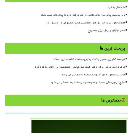
شما نظر بدهید
زیر پوست پیامرسان های داخلی از باتری های داغ تا پیام های غیب شده
اعطای مجوز برای اپراتورهای تخصصی هوش مصنوعی در دستور کار
سفر میلیاردر رمز ارزی به مریخ
پربحث ترین ها
توسعه فناوری، مسیر رقابت پذیری صنعت قطعه سازی است
مرگ دورکاری در ایران وقتی اینترنت ناپایدار متخصصان را وادار به کوچ کرد
اینترنت ماهواره ای آمازون مستقیم به موبایل می رسد
نتایج آزمون های سمپاد و نمونه دولتی هفته بعد منتشر می شود
جدیدترین ها