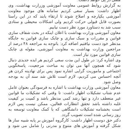
به گزارش روابط عمومی معاونت آموزشی وزرارت بهداشت، وی
اظهار داشت: بسیار سعی کردیم سامانه های موجود معاونت
آموزشی یکپارچه و اصلاح شوند تا ارتقاء یابند که در این راستا
بصورت قابل قبولی حرکت کردیم ولی اشکالات محیطی و ستادی
سبب شد به دستاورد مورد نظر دست نیابیم.
معاون آموزشی وزارت بهداشت با اعلان اینکه در بحث شفاف سازی
قوانین و مقررات و سبک سازی و چابک سازی قوانین به جایگاه
مدنظر خود دست نیافتیم اضافه کرد: باتوجه به مراجعه ۴۸ درصد از
مراجعین وزارت بهداشت به معاونت آموزشی، مقوله ی چابک
سازی قوانین مورد نیاز است.
وی اشاره کرد: در طول این مدت سعی کردیم هر ایده جدیدی دنبال
شود که همچون آنها می توان به مباحث مرجعیت، پاسخگویی
اجتماعی و ماموریت گرایی اشاره نمود پس برای نهادینه کردن هر
آنچه احساس می کردیم، لازم است تلاش شد سند آن به بودجه
وصل شود.
معاون آموزشی وزارت بهداشت با اشاره به فرسودگی بعنوان عامل
عدم شتاب تشکیلات اظهار داشت: تا وقتی که تشکیلات ما قوانین
غیر منعطف دارد و تنها رشد کمی مدنظر باشد و کمیت بر کیفیت
غلبه داشته باشد تحقق انتظارات فعالین، ممکن نیست پس لازم
است بخشنامه تشکیلات دانشگاهی که با کمک معاونت توسعه به
روز رسانی شده است تصویب گردد.
دکتر حق دوست اظهار داشت: کارگروه آموزش بر پایه شبیه ساز ها
شکل گرفته و آموزش های متنوع و مدرنی را شامل می شود و