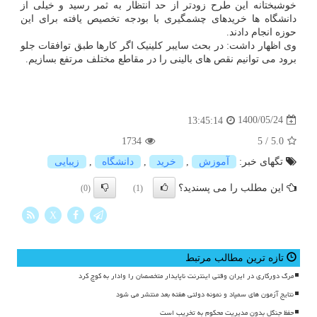
خوشبختانه این طرح زودتر از حد انتظار به ثمر رسید و خیلی از
دانشگاه ها خریدهای چشمگیری با بودجه تخصیص یافته برای این
حوزه انجام دادند.
وی اظهار داشت: در بحث سایبر کلینیک اگر کارها طبق توافقات جلو
برود می توانیم نقص های بالینی را در مقاطع مختلف مرتفع بسازیم.
1400/05/24
13:45:14
1734
5
/
5.0
تگهای خبر:
آموزش
,
خرید
,
دانشگاه
,
زیبایی
این مطلب را می پسندید؟
(0)
(1)
X
تازه ترین مطالب مرتبط
مرگ دورکاری در ایران وقتی اینترنت ناپایدار متخصصان را وادار به کوچ کرد
نتایج آزمون های سمپاد و نمونه دولتی هفته بعد منتشر می شود
حفظ جنگل بدون مدیریت محکوم به تخریب است