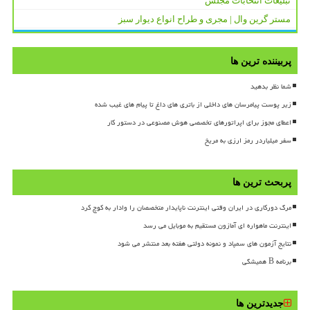
تبلیغات انتخابات مجلس
مستر گرین وال | مجری و طراح انواع دیوار سبز
پربیننده ترین ها
شما نظر بدهید
زیر پوست پیامرسان های داخلی از باتری های داغ تا پیام های غیب شده
اعطای مجوز برای اپراتورهای تخصصی هوش مصنوعی در دستور کار
سفر میلیاردر رمز ارزی به مریخ
پربحث ترین ها
مرگ دورکاری در ایران وقتی اینترنت ناپایدار متخصصان را وادار به کوچ کرد
اینترنت ماهواره ای آمازون مستقیم به موبایل می رسد
نتایج آزمون های سمپاد و نمونه دولتی هفته بعد منتشر می شود
برنامه B همیشگی
جدیدترین ها