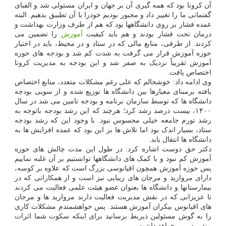
آن کرونا بود که همه گیری آن بر جهان و ایران مستولی شد و الفبای
گفتمانی ما را تغییر داد و مجبور بودیم خودرا با آن تطبیق بدهیم. البته
عمده فشار بر روی دانشگاهها بود که هم از طرف وزارت بهداشت و
درمان تحت فشار بودند و هم باید کیفیت
آموزش
را تضمین می
کردند. از طرفی، منابع مالی که در ستاد و در محیط، باید در اختیار
حوزه آموزش قرار می گرفت به شدت کم شد و بودجه های حوزه
آموزش تقریباً نزدیک به صفر شد و این بودجه به مدیریت کرونا
اختصاص یافت.
وی ادامه داد: خوشحالم که علی رغم مشکلات متعدد، منابع اختصاص
یافته برمبنای معیارها بین دانشگاه ها توزیع شده و از سویی بودجه
دانشگاه ها که توسط سازمان برنامه و بودجه تامین می شد در سال
۱۴۰۰، بیست درصد رشد کرد؛ هرچند که این رشد بودجه باتوجه به
رشد تورم جامعه خیلی محسوس نبود. با وجود این که رشد بودجه
ستاد، بسیار اندک بود اما تلاش ها بر این بود که عمده افزایش ها به
دانشگاه ها انتقال یابد.
دکتر حق دوست اشاره کرد: در طول این مدت چالش های حوزه
آموزش کم نبود و با کمک های دانشگاهها توانستیم بر آن غلبه نماییم
پس حوزه آموزش همچون اقیانوسی بزرگ است که علاوه بر کوسه،
دارای مروارید و مرجان های زیبایی نیز است و از همکارانی که در
بیمارستانها و دانشگاه ها بعنوان عضو هیئت علمی فعالیت می کردند
تا عزیزانی که در نقش مدیریت فعالیت دارند مروارید ها و مرجان
های اقیانوس بیکران آموزش هستند. پس خواهشمندم مشکلات کاری
را به گوش مسئولین ذیربط برسانید برای اینکه سکوت شما اثرات
منفی در پی خواهد داشت.