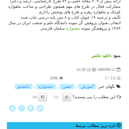
ارائه بیش از ۲۰۹ مقاله علمی و ۷۲ طرح کارشناسی، ارشد و دکترا
مشارکت فعال در طرح های مهم همچون طراحی و ساخت ماهواره
کوچک و ماهواره زهره و طرح های پوشش راداری
تألیف و ترجمه ۱۹ عنوان کتاب و ۸ متن پایه درسی چاپ شده
انتخاب بعنوان پژوهش گر نمونه دانشگاه علم و صنعت ایران در سال
۱۳۸۳ و پژوهشگر نمونه
جشنواره
سلمان فارسی
منبع:
دانلود عكس
1400/06/11
10:39:18
1898
5
/
5.0
تگهای خبر:
آموزش
,
جشن
,
جشنواره
,
دانشجو
این مطلب را می پسندید؟
(0)
(1)
X
تازه ترین مطالب مرتبط