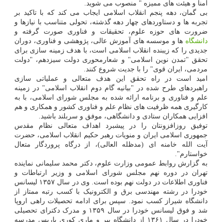
امنا و هیئت های ممیزه " منصوب می شوید.
بی گمان، دهه پنجم انقلاب اسلامی ایجاب می کند که با تاکید بر
تجربه ها و دستاوردهای چهار دهه گذشته، تحولی متناسب با نیازها و
ضرورت های حوزه علوم، تحقیقات و فناوری صورت گرفته و
دانشگاه
ها و موسسه های آموزش عالی، پژوهشی و فناوری، دوران
جدیدی را که زیبنده انقلاب اسلامی است، با هدف زمینه سازی برای
تحقق "تمدن نوین اسلامی" و شعارمحوری دولت سیزدهم، "دولت
مردمی، ایران قوی" را با جدیت شروع کنند.
امید است در راه تحقق این هدف متعالی و عملیاتی سازی
راهبردهای طرح شده در "بیانیه گام دوم انقلاب اسلامی" در زمینه
علم و فناوری و برنامه ارائه شده به مجلس شورای اسلامی، با به
کارگیری همه ظرفیت های نظام علم و فناوری کشور و همکاری و هم
افزایی همکاران ستادی و دانشگاهی، موفق و سربلند باشید.
توفیق روزافزونتان را در پیشبرد اهداف متعالی نظام مقدس
جمهوری اسلامی ایران و منویات رهبر حکیم انقلاب اسلامی، حضرت
آیت الله خامنه ای (مدظله العالی)، از درگاه پروردگار متعال
خواستارم".
به گزارش روابط عمومی وزارت علوم، دکتر محمد سلیمانی نماینده
تهران در دوره نهم مجلس شورای اسلامی و وزیر ارتباطات و
فناوری اطلاعات در دولت نهم بوده است. وی در سال ۱۳۵۷ لیسانس
خودرا در رشته مهندسی برق و الکترونیک با کسب رتبه ممتاز از
دانشگاه شیراز کسب نمود. سپس برای ادامه تحصیلات راهی اروپا
شد و فوق لیسانس خودرا در سال ۱۳۵۹ و مدرک دکترای تحصیلی
خودرا در سال ۱۳۶۱ از دانشگاه پیر و ماری کوری پاریس مدرسه