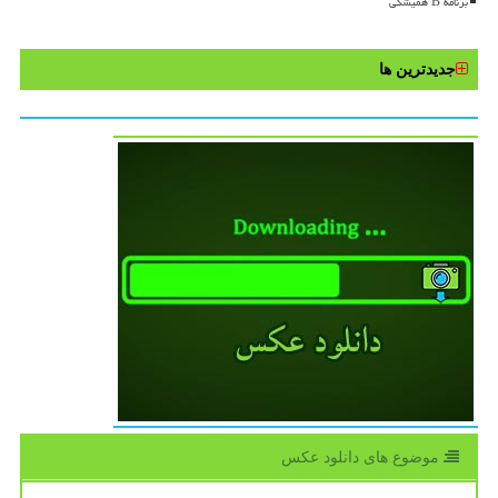
برنامه B همیشگی
جدیدترین ها
موضوع های دانلود عكس