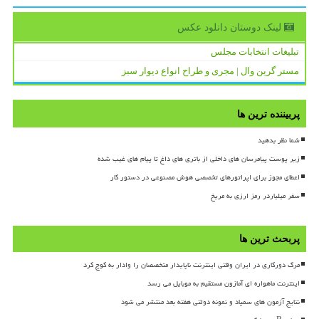
لینک دوستان دانلود عكس
تبلیغات انتخابات مجلس
مستر گرین وال | مجری و طراح انواع دیوار سبز
پربیننده ترین ها
شما نظر بدهید
زیر پوست پیامرسان های داخلی از باتری های داغ تا پیام های غیب شده
اعطای مجوز برای اپراتورهای تخصصی هوش مصنوعی در دستور کار
سفر میلیاردر رمز ارزی به مریخ
پربحث ترین ها
مرگ دورکاری در ایران وقتی اینترنت ناپایدار متخصصان را وادار به کوچ کرد
اینترنت ماهواره ای آمازون مستقیم به موبایل می رسد
نتایج آزمون های سمپاد و نمونه دولتی هفته بعد منتشر می شود