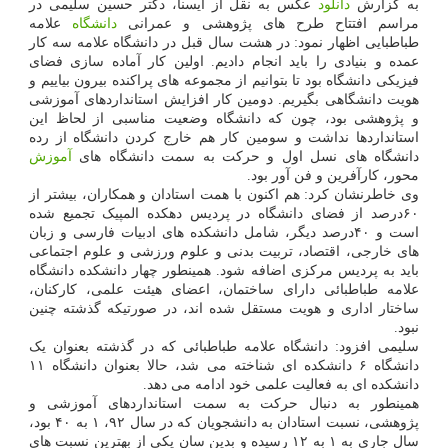
به گزارش
دانلود
عکس به نقل از ایسنا، دکتر حسین سلیمی در
مراسم افتتاح طرح های پژوهشی و عمرانی
دانشگاه
علامه
طباطبایی اظهار نمود: در هشت سال قبل در دانشگاه علامه سه کار
عمده و بنیادی را باید انجام دادیم. اولین کار آماده سازی فضای
فیزیکی دانشگاه بود تا بتوانیم از مجموعه های پراکنده بیرون بیاییم و
هویت دانشگاهی بگیریم. دومین کار افزایش استانداردهای آموزشی
و پژوهشی بود، چون که دانشگاه وضعیت مناسبی از لحاظ این
استانداردها نداشت و سومین کار هم خارج کردن دانشگاه از رده
دانشگاه های نسل اول و حرکت به سمت دانشگاه های
آموزش
محور، کارآفرین و فن آور بود.
وی خاطرنشان کرد: هم اکنون با همت استادان و همکاران، بیشتر از
۶۰درصد از فضای دانشگاه در پردیس دهکده المپیک تجمیع شده
است و ۴۰درصد دیگر، شامل دانشکده های ادبیات فارسی و زبان
های خارجی، اقتصاد، تربیت بدنی و علوم ورزشی و علوم اجتماعی
باید به پردیس مرکزی اضافه شود. همینطور چهار دانشکده دانشگاه
علامه طباطبائی دارای ساختمان، اعضای هیئت علمی، کارکنان،
ساختار اداری و هویت مستقل شده اند، در صورتیکه گذشته چنین
نبود.
سلیمی افزود: دانشگاه علامه طباطبائی که در گذشته بعنوان یک
دانشگاه ۶ دانشکده ای شناخته می شد، حالا بعنوان دانشگاه ۱۱
دانشکده ای به فعالیت علمی خود ادامه می دهد.
همینطور به دنبال حرکت به سمت استانداردهای آموزشی و
پژوهشی، نسبت استادان به دانشجویان که در سال ۹۲، ۱ به ۴۰ بود،
سال جاری به ۱ به ۱۲ رسیده و بدین سان یکی از بهترین نسبت های