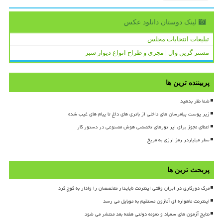
لینک دوستان دانلود عكس
تبلیغات انتخابات مجلس
مستر گرین وال | مجری و طراح انواع دیوار سبز
پربیننده ترین ها
شما نظر بدهید
زیر پوست پیامرسان های داخلی از باتری های داغ تا پیام های غیب شده
اعطای مجوز برای اپراتورهای تخصصی هوش مصنوعی در دستور کار
سفر میلیاردر رمز ارزی به مریخ
پربحث ترین ها
مرگ دورکاری در ایران وقتی اینترنت ناپایدار متخصصان را وادار به کوچ کرد
اینترنت ماهواره ای آمازون مستقیم به موبایل می رسد
نتایج آزمون های سمپاد و نمونه دولتی هفته بعد منتشر می شود