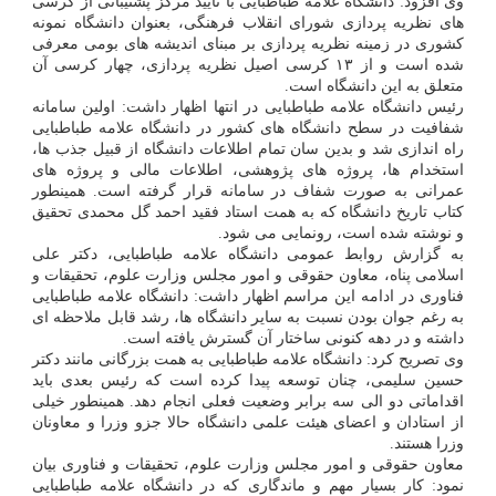
وی افزود: دانشگاه علامه طباطبایی با تایید مرکز پشتیبانی از کرسی
های نظریه پردازی شورای انقلاب فرهنگی، بعنوان دانشگاه نمونه
کشوری در زمینه نظریه پردازی بر مبنای اندیشه های بومی معرفی
شده است و از ۱۳ کرسی اصیل نظریه پردازی، چهار کرسی آن
متعلق به این دانشگاه است.
رئیس دانشگاه علامه طباطبایی در انتها اظهار داشت: اولین سامانه
شفافیت در سطح دانشگاه های کشور در دانشگاه علامه طباطبایی
راه اندازی شد و بدین سان تمام اطلاعات دانشگاه از قبیل جذب ها،
استخدام ها، پروژه های پژوهشی، اطلاعات مالی و پروژه های
عمرانی به صورت شفاف در سامانه قرار گرفته است. همینطور
کتاب تاریخ دانشگاه که به همت استاد فقید احمد گل محمدی تحقیق
و نوشته شده است، رونمایی می شود.
به گزارش روابط عمومی دانشگاه علامه طباطبایی، دکتر علی
اسلامی پناه، معاون حقوقی و امور مجلس وزارت علوم، تحقیقات و
فناوری در ادامه این مراسم اظهار داشت: دانشگاه علامه طباطبایی
به رغم جوان بودن نسبت به سایر دانشگاه ها، رشد قابل ملاحظه ای
داشته و در دهه کنونی ساختار آن گسترش یافته است.
وی تصریح کرد: دانشگاه علامه طباطبایی به همت بزرگانی مانند دکتر
حسین سلیمی، چنان توسعه پیدا کرده است که رئیس بعدی باید
اقداماتی دو الی سه برابر وضعیت فعلی انجام دهد. همینطور خیلی
از استادان و اعضای هیئت علمی دانشگاه حالا جزو وزرا و معاونان
وزرا هستند.
معاون حقوقی و امور مجلس وزارت علوم، تحقیقات و فناوری بیان
نمود: کار بسیار مهم و ماندگاری که در دانشگاه علامه طباطبایی