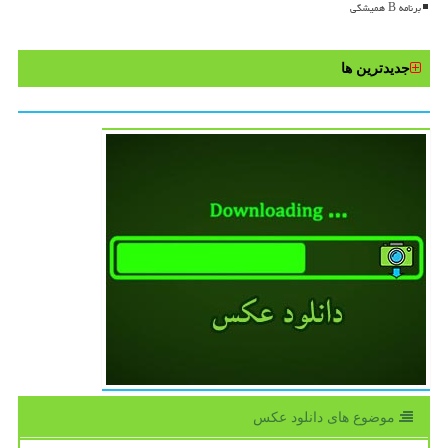
برنامه B همیشگی
جدیدترین ها
موضوع های دانلود عكس