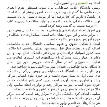
استاد به
دانشجو
را در کشور داریم.
رئیس دانشگاه علامه طباطبایی بیان نمود: همینطور هرم اعضای
هیئت علمی ما گسترش پیدا کرده است. امروز بیشتر از ۵۶۰ استاد
در دانشگاه داریم که ۵۲ درصد آنها از مرتبه دانشیار به بالا هستند.
تولید مقالات داخلی ما هم ۵۰درصد و تولید مقالات خارجی و کتاب
۳۰۰ درصد نسبت به گذشته رشد کرده است.
وی افزود: تعداد قراردادهای پژوهشی ما به نسبت ۸ سال پیش حدود
۱۰ برابر شده و این مورد نشان داده است استانداردهای دانشگاه در
حوزه آموزش و پژوهش بالا رفته است.
استاد دانشکده حقوق و علوم سیاسی دانشگاه علامه طباطبایی
اضافه کرد: در هشت سال قبل شعبه بین المللی نداشتیم، اما حالا در
سه کشور اسپانیا، قزاقستان و چین دفتر دانشگاه فعال بوده و این
دفاتر در چهار رشته مشترک با دانشگاههای این کشورها فعالیت می
نمایند. به صورتی که در سال گذشته، حوزه‌ی امور بین الملل
دانشگاه علامه طباطبایی بعنوان امور بین الملل نمونه شناخته شد.
وی اظهار داشت: دانشگاه علامه طباطبایی جهش بزرگی از دانشگاه
های نسل اول به نسل سوم داشته و در حوزه علوم انسانی مراکز
رشد و نوآوری بوجود آورده است. هیچ کسی باور نداشت که در
حوزه علوم انسانی بتوانیم مراکز رشد و نوآوری ایجاد نماییم، ولی
حالا مراکز رشد ما بعنوان مراکز نمونه کشوری شناخته شده اند.
سلیمی اضافه کرد: دانشگاه دارای ۴ مرکز رشد است که سه مرکز
آن در درون دانشکده ها است تا دانشجویان در زمان ورود به دانشگاه
بتوانند کارهای خلاقانه و نوآورانه انجام دهند.