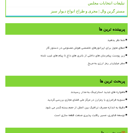
تبلیغات انتخابات مجلس
مستر گرین وال | مجری و طراح انواع دیوار سبز
پربیننده ترین ها
شما نظر بدهید
اعطای مجوز برای اپراتورهای تخصصی هوش مصنوعی در دستور کار
زیر پوست پیامرسان های داخلی از باتری های داغ تا پیام های غیب شده
سفر میلیاردر رمز ارزی به مریخ
پربحث ترین ها
ماهواره های جدید استارلینک به مدار رسیدند
تسویه فرامرزی با رمزارز در مرکز ملی فضای مجازی بررسی گردید
دقیقا به اندازه مصرف ترافیک بین الملل از حجم بسته کسر می شود
توسعه فناوری، مسیر رقابت پذیری صنعت قطعه سازی است