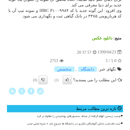
جدید برای دنیا معرفی می کند.
وی افزود: این گونه جدید با کد IBRC P۱۰۰۹۹۸۴ و نمونه تیپ آن با
کد هرباریومی ۳۳۸۵ در بانک گیاهی ثبت و نگهداری می شود.
منبع:
دانلود عكس
1399/04/23
20:37:57
2753
5
/
5.0
تگهای خبر:
دانشگاه
,
متخصص
این مطلب را می پسندید؟
(0)
(1)
X
تازه ترین مطالب مرتبط
چسب زیستی الهام گرفته از صدف سنسورهای پوشیدنی را مقاوم تر کرد
ثبت نام جذب دانش آموختگان دکتری در دانشگاه ها شروع شد ۲ شرط اصلی جذب