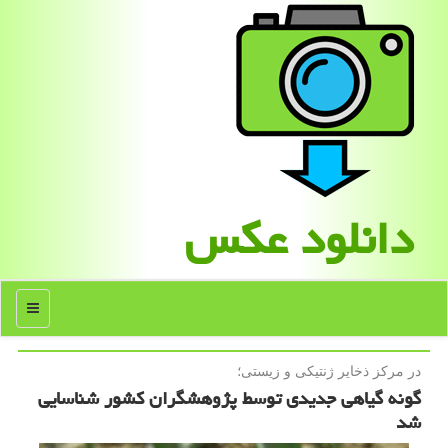
دانلود عكس
منو
در مركز ذخایر ژنتیكی و زیستی؛
گونه گیاهی جدیدی توسط پژوهشگران كشور شناسایی
شد