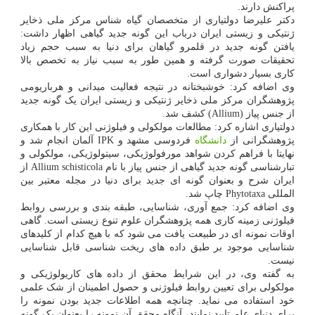
پراکنش دارند.
دکتر علیرضا دولتیاری از متخصصان گیاه شناس مرکز ملی ذخایر
ژنتیکی و زیستی ایران درباب این گونه جدید گیاهی اظهار داشت:
یافتن گونه جدید در قلمرو گیاهان برای دنیا به سبب حجم زیاد
تحقیقات صورت گرفته و همین طور به سبب نیاز به تخصص بالا
کاری بسیار دشواری است.
وی اضافه کرد: خوشبختانه در نتیجه فعالیت میدانی و هرباریومی
پژوهشگران مرکز ملی ذخایر ژنتیکی و زیستی ایران یک گونه جدید
از جنس پیاز (Allium) کشف شد.
دولتیاری اشاره کرد: مطالعات مولکولی و فیلوژنی این کار با همکاری
پژوهشگرانی از
دانشگاه
فردوسی مشهد و IPK آلمان انجام شد و
نهایتا با فراهم کردن شواهد مورفولوژیکی، سیتولوژیکی، مولکولی و
تبارشناسی گونه جدید گیاهی از جنس پیاز با نام Allium schisticola از
ایران شرح و بعنوان گونه ای جدید برای دنیا در مجله معتبر بین
المللی Phytotaxa چاپ شد.
وی اضافه کرد: جمع آوری، شناسایی، طبقه بندی و بررسی روابط
فیلوژنی زمینه کاری همه پژوهشگران علوم تنوع زیستی است. گاهی
اوقات نمونه ای در طبیعت یافت می شود که با هیچ کدام از کلیدهای
شناسایی موجود بر طبق داده های ریخت شناسی قابل شناسایی
نیست.
به گفته وی، در این شرایط محقق از داده های کاریولوژیکی و
مولکولی برای تعیین روابط فیلوژنی و حصول اطمینان از شک علمی
خود استفاده می نماید. چنانچه همه اطلاعات جدید بودن نمونه را
برای دنیای علم تایید نمایند، آنگاه محقق آن نمونه را بعنوان یک گونه