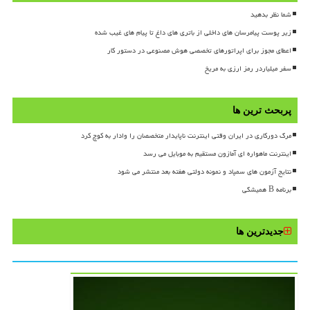
شما نظر بدهید
زیر پوست پیامرسان های داخلی از باتری های داغ تا پیام های غیب شده
اعطای مجوز برای اپراتورهای تخصصی هوش مصنوعی در دستور کار
سفر میلیاردر رمز ارزی به مریخ
پربحث ترین ها
مرگ دورکاری در ایران وقتی اینترنت ناپایدار متخصصان را وادار به کوچ کرد
اینترنت ماهواره ای آمازون مستقیم به موبایل می رسد
نتایج آزمون های سمپاد و نمونه دولتی هفته بعد منتشر می شود
برنامه B همیشگی
جدیدترین ها