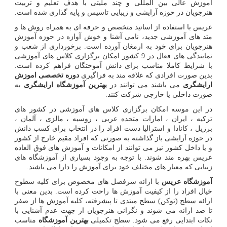
آموزش عالی بین المللی و چند ملیتی با هدف تعلیم و تربیت
هنرجویان در حوزه آرایشی و زیبایی تاسیس و پایه گذاری شده است.
عریس با استفاده از اساتید متخصص و حرفه ای به همراه روش ها و
متد های آموزشی جدید، نامی آشنا و خوش آوازه در حوزه آموزش
هنرجویان برای خود به ارمغان آورده است. برخورداری از شعب و
نمایندگی های فعال در 9 کشور امکان برگزاری کلاس های آموزشی
با شرایط کاملا مناسب برای دانش آموختگان فراهم کرده است.
بدین صورت افرادی که علاقه مند به فراگیری
دوره تخصصی اموزش
ارایشگری
می باشند می توانند در
بهترین آموزشگاه ارایشگری
به
صورت داخلی یا خارجی شرکت کنند.
در این موسه امکان برگزاری کلاس های آموزشی در کشور های
ترکیه ، ایران ، امارات متحده عربی ، روسیه ، مالزی ، آلمان ،
برزیل ، کانادا و استرالیا دست افراد را در انتخاب برای کسب دانش
در حوزه آرایشی باز گذاشته به صورتی که افراد مقیم خارج از کشور
و یا داخل کشور نیز می توانند از امکانات و آموزش های فوق العاده
عریس بهره مند شوند. با توجه به وجود بسیاری از آموزشگاه های
زیبایی که معیار های مختلف خود برای آموزش را دارا می باشند.
آموزشگاه عریس
با ارائه سرفصل های مخصوص برای کلیه سطوح
خیال افراد را از کیفیت آموزش ها راحت کرده است. بدین معنی با
ارائه سطح (توکن) سطح مبتدی تا پیشرفته، کلیه آموزش ها از صفر
تا صد ارائه می شوند و نگرانی هنرجویان از جهت عدم آشنایی با
نکات ابتدایی رفع می شود. سطح تکمیلی
بهترین آموزشگاه
مناسب