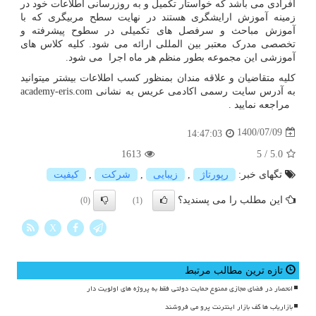
افرادی می باشد که خواستار تکمیل و به روزرسانی اطلاعات خود در
زمینه آموزش ارایشگری هستند در نهایت سطح مربیگری که با
آموزش مباحث و سرفصل های تکمیلی در سطوح پیشرفته و
تخصصی مدرک معتبر بین المللی ارائه می شود. کلیه کلاس های
آموزشی این مجموعه بطور منظم هر ماه اجرا می شود.
کلیه متقاضیان و علاقه مندان بمنظور کسب اطلاعات بیشتر میتوانید
به آدرس سایت رسمی اکادمی عریس به نشانی
academy-eris.com
مراجعه نمایید .
1400/07/09
14:47:03
1613
5
/
5.0
تگهای خبر:
رپورتاژ
,
زیبایی
,
شركت
,
كیفیت
این مطلب را می پسندید؟
(0)
(1)
X
تازه ترین مطالب مرتبط
انحصار در فضای مجازی ممنوع حمایت دولتی فقط به پروژه های اولویت دار
بازاریاب ها کف بازار اینترنت پرو می فروشند