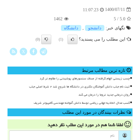
1400/07/11
11:07:23
1462
5
/
5.0
تگهای خبر:
دانشجو
,
دانشگاه
این مطلب را می پسندید؟
(0)
(1)
X
تازه ترین مطالب مرتبط
چسب زیستی الهام گرفته از صدف سنسورهای پوشیدنی را مقاوم تر کرد
ثبت نام جذب دانش آموختگان دکتری در دانشگاه ها شروع شد ۲ شرط اصلی جذب
روان درمانی جدید تروما را درمان می کند
کسب مدال اتحادیه جهانی ریاضی توسط دانش آموخته مهندسی کامپیوتر شریف
نظرات بینندگان در مورد این مطلب
لطفا شما هم
در مورد این مطلب
نظر دهید