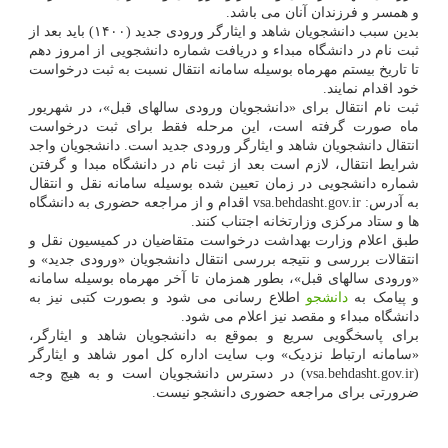
و همسر و فرزندان آنان می باشد.
بدین سبب دانشجویان شاهد و ایثارگر ورودی جدید (۱۴۰۰) باید بعد از
ثبت نام در دانشگاه مبداء و دریافت شماره دانشجویی از امروز دهم
تا تاریخ بیستم مهرماه بوسیله سامانه انتقال نسبت به ثبت درخواست
خود اقدام نمایند.
ثبت نام انتقال برای «دانشجویان ورودی سالهای قبل»، در شهریور
ماه صورت گرفته است، این مرحله فقط برای ثبت درخواست
انتقال دانشجویان شاهد و ایثارگر ورودی جدید است. دانشجویان واجد
شرایط انتقال، لازم است بعد از ثبت نام در دانشگاه مبدا و گرفتن
شماره دانشجویی در زمان تعیین شده بوسیله سامانه نقل و انتقال
به آدرس: vsa.behdasht.gov.ir اقدام و از مراجعه حضوری به دانشگاه
ها و ستاد مرکزی وزارتخانه اجتناب کنند.
طبق اعلام وزارت بهداشت درخواست متقاضیان در کمیسیون نقل و
انتقالات بررسی و نتیجه بررسی انتقال دانشجویان «ورودی جدید» و
«ورودی سالهای قبل»، بطور همزمان تا آخر مهرماه بوسیله سامانه
و پیامک به
دانشجو
اطلاع رسانی می شود و بصورت کتبی نیز به
دانشگاه مبداء و مقصد نیز اعلام می شود.
برای پاسخگویی سریع و بموقع به دانشجویان شاهد و ایثارگر،
«سامانه ارتباط نزدیک» وب سایت اداره کل امور شاهد و ایثارگر
(vsa.behdasht.gov.ir) در دسترس دانشجویان است و به هیچ وجه
ضرورتی برای مراجعه حضوری دانشجو نیست.