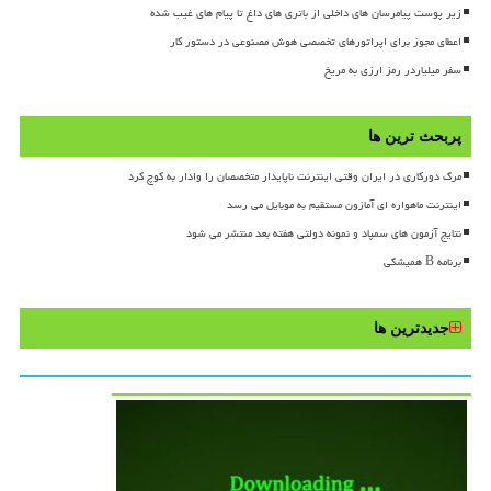
زیر پوست پیامرسان های داخلی از باتری های داغ تا پیام های غیب شده
اعطای مجوز برای اپراتورهای تخصصی هوش مصنوعی در دستور کار
سفر میلیاردر رمز ارزی به مریخ
پربحث ترین ها
مرگ دورکاری در ایران وقتی اینترنت ناپایدار متخصصان را وادار به کوچ کرد
اینترنت ماهواره ای آمازون مستقیم به موبایل می رسد
نتایج آزمون های سمپاد و نمونه دولتی هفته بعد منتشر می شود
برنامه B همیشگی
جدیدترین ها