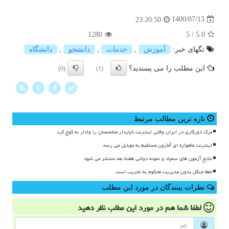
1400/07/13
23:20:50
1280
5
/
5.0
تگهای خبر:
آموزش
,
خدمات
,
دانشجو
,
دانشگاه
این مطلب را می پسندید؟
(0)
(1)
X
تازه ترین مطالب مرتبط
مرگ دورکاری در ایران وقتی اینترنت ناپایدار متخصصان را وادار به کوچ کرد
اینترنت ماهواره ای آمازون مستقیم به موبایل می رسد
نتایج آزمون های سمپاد و نمونه دولتی هفته بعد منتشر می شود
حفظ جنگل بدون مدیریت محکوم به تخریب است
نظرات بینندگان در مورد این مطلب
لطفا شما هم
در مورد این مطلب
نظر دهید