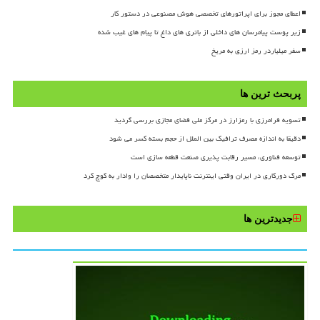
اعطای مجوز برای اپراتورهای تخصصی هوش مصنوعی در دستور کار
زیر پوست پیامرسان های داخلی از باتری های داغ تا پیام های غیب شده
سفر میلیاردر رمز ارزی به مریخ
پربحث ترین ها
تسویه فرامرزی با رمزارز در مرکز ملی فضای مجازی بررسی گردید
دقیقا به اندازه مصرف ترافیک بین الملل از حجم بسته کسر می شود
توسعه فناوری، مسیر رقابت پذیری صنعت قطعه سازی است
مرگ دورکاری در ایران وقتی اینترنت ناپایدار متخصصان را وادار به کوچ کرد
جدیدترین ها