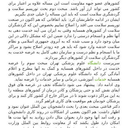
کشورهای عضو جبهه مقاومت است این مساله علاوه بر اعتبار برای
کشور می تواند ارز آور باشد. مبحث دوم بحث توریسم سلامت و
گردشگری سلامت است که باید این مساله را خیلی جدی بگیریم.
ایشان در ادامه خاطرنشان کرد: باید اتفاقاتی که هم اکنون در صنعت
توریسم سلامت می افتد را اصلاح نماییم بخصوص این که گردشگران
سلامت از کشورهای همسایه وقتی به ایران می آیند خدمت دهی به
آنها نظم و انسجام درستی را ندارد ضمن این که مشکل دلالی در این
میان وجود دارد و سبب شده که به آبروی جمهوری اسلامی و نظام
سلامت خدشه وارد شود که باید هر چه زودتر اصلاح بشود و مراکز
ما با انسجام و نظم درست و سازمان دهی کامل به عرضه خدمت به
گردشگران سلامت از کشورهای دیگر بپردازند.
سرپرست
دانشگاه
علوم پزشکی تهران مبحث سوم را عرضه
خدمت در داخل کشورهای همسایه و کمک به آنها مطرح و اعلام
آمادگی کرد که دانشگاه علوم پزشکی تهران در داخل کشورهای
همسایه
خدمات
آموزشی، درمانی و سایر خدمات را عرضه نماید.
وی ادامه داد: پیشنهاد می شود دانشگاه نجف در عرصه های فوق
ایفای نقش کند و حتی پزشکان و کادر درمان از کشورهای منطقه را
به این مراکز دعوت شوند تا در مراکز خارج از کشور کار کنند و برای
پزشکان خودمان هم موقعیت های کاری فراهم گردد.
دکتر قناعتی مبحث بعدی را بحث دانشجویان بین الملل عنوان نمود و
اظهار داشت: هم اکنون بعضی از اشکالات در روند کاری دانشجویان
و رفت آمد آنها وجود دارد بعنوان مثال دادن روادید به آنها مدت ها
امکان دارد طول بکشد که از معاونت روابط بین الملل وزارت