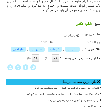
همسایه قرار دهیم که مورد استقبال هم واقع شده است. البته این
یک مسیر کوتاه مدت نیست و احتیاج به مذاکره و پیگیری دارد و
زیرساخت های حقوقی آن باید فراهم گردد.
منبع:
دانلود عكس
1400/07/24
13:30:38
1481
5
/
5.0
تگهای خبر:
اینترنت
,
خدمات
,
صادرات
,
طراحی
این مطلب را می پسندید؟
(0)
(1)
X
تازه ترین مطالب مرتبط
دقیقا به اندازه مصرف ترافیک بین الملل از حجم بسته کسر می شود
مرگ دورکاری در ایران وقتی اینترنت ناپایدار متخصصان را وادار به کوچ کرد
اینترنت ماهواره ای آمازون مستقیم به موبایل می رسد
برنامه B همیشگی