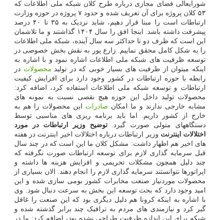
شورایعالی فضای مجازی درباره طرح کلان شبکه ملی اطلاعات که
۵۳ کلان پروژه برای آن تعریف شده و حدود ۷ پروژه در حوزه وزارت
ارتباطات است را مبنا قرار دهیم، شاید نزدیک به ۳۵ تا ۴۰ درصد
پیشرفت داشته باشد. اینجا افق را سال ۱۴۰۴ گذاشتند و ما تلاشمان
این است که ظرف دو تا حداکثر سه سال آینده، شبکه ملی اطلاعات
را به شکل کامل محقق نماییم. زارع پور به نقش بخش خصوصی در
توسعه ظرفیت های شبکه ملی اطلاعات اشاره نمود و با اشاره به
اینکه میتوان از ظرفیت های بسیار خوبی که در تولید
محصولات
در
رابطه با حوزه ارتباطات در کشور وجود دارد برای افزایش کیفیت
ارتباطات و توسعه شبکه ملی اطلاعات استفاده کرد، اضافه کرد:
محصولات تولید داخل این حوزه هیچ نقصی نسبت به نمونه های
مشابه خارجی ندارند و ما امکان
صادرات
این محصولات را هم به
خارج از کشور داریم. اما باید برنامه ریزی های مناسبی توسط
دستگاههای متولی صورت گیرد.
توضیح وزیر ارتباطات در مورد
اختلالات اینترنت
وزیر ارتباطات درباره اختلالات اخیر اینترنت در هفته
های اخیر هم اظهار داشت: مشکل کلان ما این است که در چند سال
قبل سرمایه گذاری لازم برای توسعه ارتباطات صورت نگرفته که
چند دلیل همچون مشکلات تحریمی و افزایش هزینه ها داشته و
اپراتورها نتوانستند سرمایه گذاری لازم را انجام دهند. الان بسیاری از
محصولات موردنیاز صنعت مخابرات کشور بومی سازی شده و این
امید وجود دارد که بحث توسعه این بخش به سرعت دنبال شود. وی
با اشاره به اینکه کرونا هم دلیل دیگری بود که این صنعت را غافل
گیر کرد و نیازمندی های مردم به ترافیک چند برابر گذشته شده و
شبکه برای این اندازه ظرفیت طراحی نشده بود، اضافه کرد: ما در