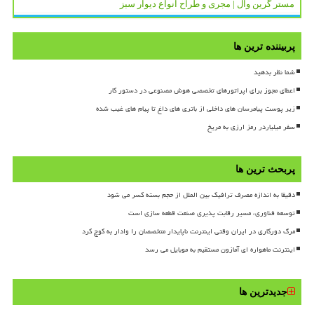
مستر گرین وال | مجری و طراح انواع دیوار سبز
پربیننده ترین ها
شما نظر بدهید
اعطای مجوز برای اپراتورهای تخصصی هوش مصنوعی در دستور کار
زیر پوست پیامرسان های داخلی از باتری های داغ تا پیام های غیب شده
سفر میلیاردر رمز ارزی به مریخ
پربحث ترین ها
دقیقا به اندازه مصرف ترافیک بین الملل از حجم بسته کسر می شود
توسعه فناوری، مسیر رقابت پذیری صنعت قطعه سازی است
مرگ دورکاری در ایران وقتی اینترنت ناپایدار متخصصان را وادار به کوچ کرد
اینترنت ماهواره ای آمازون مستقیم به موبایل می رسد
جدیدترین ها