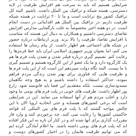
شرایطی هستیم که باید به سرعت هم افزایش ظرفیت در لایه
دسترسی، هسته شبکه و ترافیک بین الملل داشت. باشیم. البته کل
ترافیک کشور پنج ترابایت است و ما تا ۲۰ ترابایت در هسته شبکه
ظرفیت داریم. در ترافیک بین الملل هم اقداماتی در دست انجام
است. در دو هفته اخیر مخصوصاً به علت بازگشایی مدارس افزایش
تقاضای دسترسی داشتیم و همکاران به دنبال این هستند که متناسب
با افزایش تقاضا، ظرفیت را بالا برند. وزیر ارتباطات درباره حضور
در شبکه های اجتماعی هم اظهار داشت: از پیام رسان ها استفاده
می کنم، اما بعنوان وزیر جمهوری اسلامی ایران باید خط قرمزها را
رعایت کنم. تصمیم گیری درباره فیلتر شدن و نشدن پلت فرم ها هم
یک کارگروه دارد و ما یک عضو از این کارگروه هستیم و تصمیم گیری
با ما نیست. البته نگاه دولت سیزدهم این است که از این پلت فرم ها
و ظرفیت هایی که فناوری برای بهتر شدن زندگی مردم فراهم
نموده، حداکثر استفاده را داشته باشیم و به هیچ وجه نگاهمان
مسدودسازی نیست. بلکه معتقدیم این فضا باید قانونمند شود. زارع
پور اظهار داشت: ظرفیت های خوبی در پلت فرم های بومی ما وجود
دارد و اغلب مردم هم از آنها استفاده می نمایند. این در شرایطی
است که برخی کشورهای همسایه و حتی اتحادیه اروپا الان با این
چالش مواجه گشتند که با پلت فرم های بین المللی که قواعد
حاکمیتی کشورها را رعایت نمی کنند، چه برخوردی کنند و وارد فاز
مقررات گذاری برای آنها شده اند و در کنار آن تازه به این فکر افتاده
اند که پلت فرم های بومی داشته باشند. ما اعلام آمادگی کرده ایم
که می توانیم ظرفیت هایمان را در اختیار کشورهای دوست و