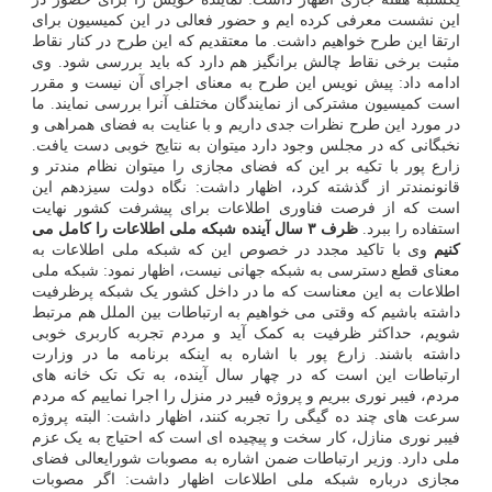
این نشست معرفی کرده ایم و حضور فعالی در این کمیسیون برای
ارتقا این طرح خواهیم داشت. ما معتقدیم که این طرح در کنار نقاط
مثبت برخی نقاط چالش برانگیز هم دارد که باید بررسی شود. وی
ادامه داد: پیش نویس این طرح به معنای اجرای آن نیست و مقرر
است کمیسیون مشترکی از نمایندگان مختلف آنرا بررسی نمایند. ما
در مورد این طرح نظرات جدی داریم و با عنایت به فضای همراهی و
نخبگانی که در مجلس وجود دارد میتوان به نتایج خوبی دست یافت.
زارع پور با تکیه بر این که فضای مجازی را میتوان نظام مندتر و
قانونمندتر از گذشته کرد، اظهار داشت: نگاه دولت سیزدهم این
است که از فرصت فناوری اطلاعات برای پیشرفت کشور نهایت
استفاده را ببرد.
ظرف ۳ سال آینده شبکه ملی اطلاعات را کامل می
کنیم
وی با تاکید مجدد در خصوص این که شبکه ملی اطلاعات به
معنای قطع دسترسی به شبکه جهانی نیست، اظهار نمود: شبکه ملی
اطلاعات به این معناست که ما در داخل کشور یک شبکه پرظرفیت
داشته باشیم که وقتی می خواهیم به ارتباطات بین الملل هم مرتبط
شویم، حداکثر ظرفیت به کمک آید و مردم تجربه کاربری خوبی
داشته باشند. زارع پور با اشاره به اینکه برنامه ما در وزارت
ارتباطات این است که در چهار سال آینده، به تک تک خانه های
مردم، فیبر نوری ببریم و پروژه فیبر در منزل را اجرا نماییم که مردم
سرعت های چند ده گیگی را تجربه کنند، اظهار داشت: البته پروژه
فیبر نوری منازل، کار سخت و پیچیده ای است که احتیاج به یک عزم
ملی دارد. وزیر ارتباطات ضمن اشاره به مصوبات شورایعالی فضای
مجازی درباره شبکه ملی اطلاعات اظهار داشت: اگر مصوبات