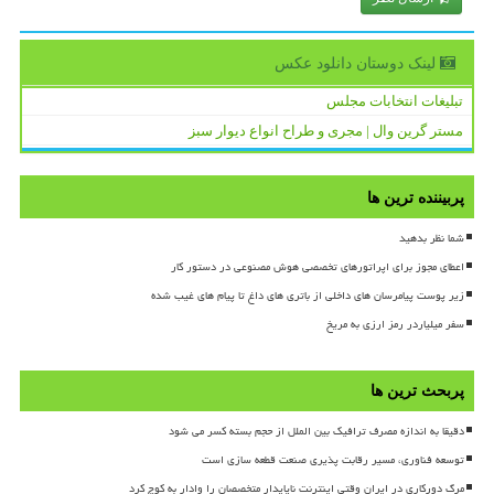
لینک دوستان دانلود عكس
تبلیغات انتخابات مجلس
مستر گرین وال | مجری و طراح انواع دیوار سبز
پربیننده ترین ها
شما نظر بدهید
اعطای مجوز برای اپراتورهای تخصصی هوش مصنوعی در دستور کار
زیر پوست پیامرسان های داخلی از باتری های داغ تا پیام های غیب شده
سفر میلیاردر رمز ارزی به مریخ
پربحث ترین ها
دقیقا به اندازه مصرف ترافیک بین الملل از حجم بسته کسر می شود
توسعه فناوری، مسیر رقابت پذیری صنعت قطعه سازی است
مرگ دورکاری در ایران وقتی اینترنت ناپایدار متخصصان را وادار به کوچ کرد