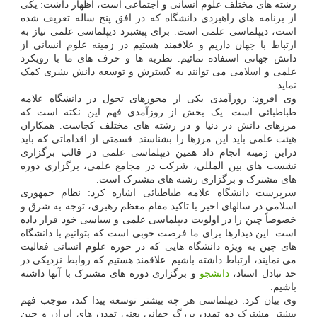
رشته های مختلف علوم انسانی و اجتماعی است، اظهار داشت: یکی
از برنامه های راهبردی دانشگاه که در افق پنج ساله تعریف شده
است، دیپلماسی علمی است. برای پیشبرد دیپلماسی علمی نیاز به
ارتباط با جهان داریم و علاقمند هستیم در زمینه علوم انسانی از
دانش جهانی استفاده نمائیم. نظریه ها و حرف های ما با رویکرد
علمی و اسلامی می توانند به گسترش و توسعه دانش بشری کمک
نماید.
وی افزود: روزآمدی یکی از محورهای تحول در دانشگاه علامه
طباطبائی است. یک بخش از روزآمدی فهم این نکته است که
مرزهای دانش در دنیا و در رشته های مختلف کجاست. همکاران
هیئت علمی باید این مرزها را بشناسند. قسمتی از اقداماتی که باید
دراین زمینه انجام داد همین دیپلماسی علمی در قالب برگزاری
نشست های بین المللی، شرکت در مجامع علمی، برگزاری دوره
های مشترک و برگزاری رشته های مشترک است.
سرپرست دانشگاه علامه طباطبائی اشاره کرد: نظام جمهوری
اسلامی در سالهای اخیر با تاکید مقام معظم رهبری، توجه به شرق و
خصوصاً چین را در اولویت دیپلماسی علمی و سیاسی خود قرار داده
است. این دیدارها برای ما فرصت خوبی است که بتوانیم با دانشگاه
های چین به ویژه دانشگاه هایی که در حوزه علوم انسانی فعالیت
می نمایند، ارتباط داشته باشیم. علاقمند هستیم که روابط نزدیکی در
حد تبادل استاد،
دانشجو
و برگزاری دوره های مشترک با آنها داشته
باشیم.
وی بیان کرد: دیپلماسی هر چه بیشتر توسعه پیدا کند، موجب فهم
بیشتر مشترک دو تمدن بزرگ جهانی یعنی تمدن های ایران و چین