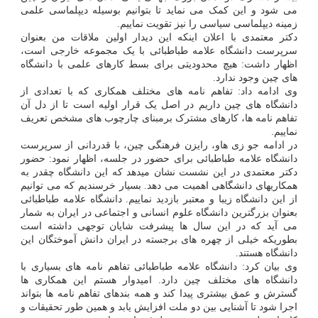
می شود و این کمک می نماید تا بتوانیم بوسیله دیپلماسی علمی
زمینه دیپلماسی سیاسی را نیز تقویت نماییم.
دکتر معتمدی با اعلان اینکه این دیدار اولین ملاقات من بعنوان
سرپرست دانشگاه علامه طباطبائی با یک مجموعه خارجی است،
اظهار داشت: هیچ محدودیتی برای بسط کارهای علمی با دانشگاه
های چین وجود ندارد.
وی ادامه داد: تفاهم نامه های مختلف همکاری که با تعدادی از
دانشگاه های چین داریم در اصل یک قرار اولیه است تا از دل آن
تفاهم نامه ها، کارهای مشترک برمبنای چارچوب های مشخص تعریف
نماییم.
در ادامه جو زی هاو، رایزن فرهنگی چین، با قدردانی از سرپرست
دانشگاه علامه طباطبائی برای حضور در جلسه، اظهار نمود: حضور
دکتر معتمدی در این نشست نشان میدهد که این دانشگاه چقدر به
همکاریهای دانشگاهی اهمیت می دهد. بسیار خرسندیم که می توانیم
از این دانشگاه زیبا و معتبر بازدید نماییم. دانشگاه علامه طباطبائی
بعنوان بزرگترین دانشگاه علوم انسانی و اجتماعی در ایران به شمار
می آید که در این سال ها پیشرفت شایان توجهی داشته است
بطوریکه خیلی از چهره های برجسته در ایران دانش آموختگان این
دانشگاه هستند.
وی بیان کرد: دانشگاه علامه طباطبائی تفاهم نامه های بسیاری با
دانشگاه های مختلف چین دارد. امیدوار هستم این همکاری ها
گسترش و عمق بیشتری پیدا کند و همه بندهای تفاهم نامه ها بتواند
اجرا شود تا آشنایی بین دو ملت افزایش یابد و همین طور تحقیقات و