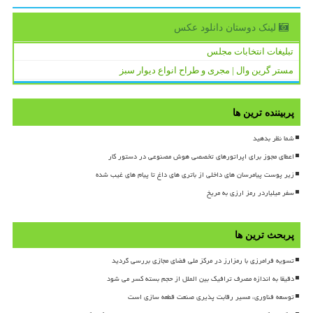
لینک دوستان دانلود عكس
تبلیغات انتخابات مجلس
مستر گرین وال | مجری و طراح انواع دیوار سبز
پربیننده ترین ها
شما نظر بدهید
اعطای مجوز برای اپراتورهای تخصصی هوش مصنوعی در دستور کار
زیر پوست پیامرسان های داخلی از باتری های داغ تا پیام های غیب شده
سفر میلیاردر رمز ارزی به مریخ
پربحث ترین ها
تسویه فرامرزی با رمزارز در مرکز ملی فضای مجازی بررسی گردید
دقیقا به اندازه مصرف ترافیک بین الملل از حجم بسته کسر می شود
توسعه فناوری، مسیر رقابت پذیری صنعت قطعه سازی است