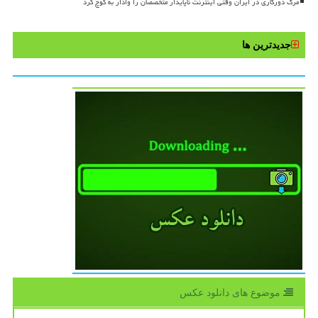
مرگ دورکاری در ایران وقتی اینترنت ناپایدار متخصصان را وادار به کوچ کرد
جدیدترین ها
موضوع های دانلود عكس