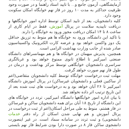
آزمایشگاهی، آزمون جامع و... با تایید استاد راهنما و در صورت وجود
ظرفیت حداکثر به مدت ۱۰ روز در فاز نهم خوابگاه امکان سکونت
وجود دارد.
کلیه دانشجویان، بعد از تایید اسکان توسط اداره امور خوابگاهها و
دریافت تاییدیه سلامت در پرتال
آموزش
، فقط در ایام کاری از
ساعت ۸ تا ۱۴ امکان دریافت مجوز ورود به خوابگاه را دارند.
با تاکید این دانشگاه، ورود به خوابگاه ها هم منوط به تزریق حداقل
یک دوز واکسن خواهد بود و عرضه کارت الکترونیک واکسیناسیون
صادر شده از جانب وزارت بهداشت الزامی است.
همچنین، پذیرش میهمان در خوابگاه ها و هم مهمانسراهای دانشگاه
صنعتی امیرکبیر تا اطلاع ثانوی ممنوع خواهد بود و غربالگری
سراسری دانشجویان خوابگاهی توسط مرکز بهداشت و درمان در
طول فاز نهم صورت خواهد گرفت.
مهلت ثبت درخواست خوابگاه توسط کلیه دانشجویان متقاضی(اعم
از ساکنین فعلی و دانشجویان غیرساکن) در پرتال آموزش دانشگاه
امیرکبیر تا ۲۶ آبان خواهد بود و به درخواست های ثبت شده بعد از
این تاریخ ترتیب اثر داده نخواهد شد.
با بیان اداره امور خوابگاهها دانشگاه امیرکبیر، تردد در خوابگاه های
این دانشگاه از تاریخ ۱۸ آبان برای همه دانشجویان ساکن و غیرساکن
در فاز هشتم، منوط به طی مراحل اسکان(اعم از ثبت درخواست در
پرتال آموزش و هم نهایی شدن اسکان از راه دفتر
خدمات
دانشجویی) و ثبت تردد در سامانه سماد است. در غیر اینصورت
دانشجوی ساکن فاز ۸ در صورت دارا بودن شرایط فاز نهم بایستی