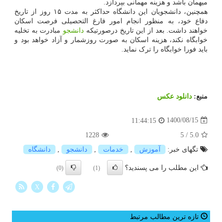
میهمان باشد و هزینه مهمانی بپردازد.
همچنین، دانشجویان این دانشگاه حداکثر به مدت ۱۵ روز از تاریخ
دفاع خود، به منظور انجام امور فارغ التحصیلی فرصت اسکان
خواهند داشت. بعد از این تاریخ درصورتیکه
دانشجو
مبادرت به تخلیه
خوابگاه نکند، هزینه اسکان به صورت روزشمار و آزاد خواهد بود و
باید فورا خوابگاه را ترک نماید.
منبع:
دانلود عكس
1400/08/15
11:44:15
1228
5
/
5.0
تگهای خبر:
آموزش
,
خدمات
,
دانشجو
,
دانشگاه
این مطلب را می پسندید؟
(0)
(1)
X
تازه ترین مطالب مرتبط