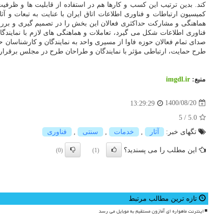
کند. بدین ترتیب این کسب و کارها هم در استفاده از قابلیت ها و ظرفی
کمیسیون ارتباطات و فناوری اطلاعات اتاق ایران با عنایت به تبعات و
هماهنگی و مشارکت حداکثری فعالان این بخش را در تصمیم گیری و بررسی ا
فناوری اطلاعات شکل می گیرد، تعاملات و هماهنگی های لازم با نماین
صدای تمام فعالان حوزه فاوا از مسیری واحد به نمایندگان و کارشناسان
طرح حمایت، ارتباطی مؤثر با نمایندگان و طراحان طرح در مجلس برقرار ک
منبع:
imgdl.ir
1400/08/20
13:29:29
5
/
5.0
تگهای خبر:
آثار
,
خدمات
,
سنتی
,
فناوری
این مطلب را می پسندید؟
(0)
(1)
تازه ترین مطالب مرتبط
اینترنت ماهواره ای آمازون مستقیم به موبایل می رسد