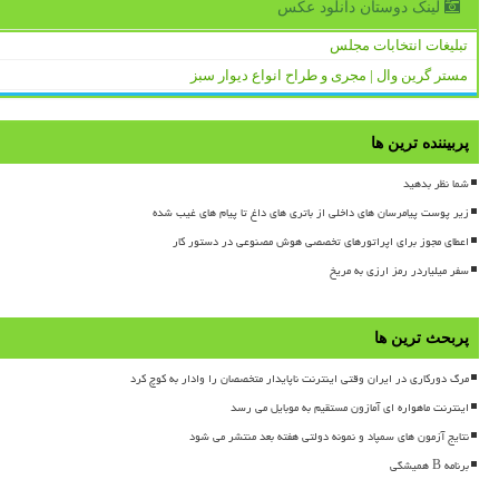
لینک دوستان دانلود عكس
تبلیغات انتخابات مجلس
مستر گرین وال | مجری و طراح انواع دیوار سبز
پربیننده ترین ها
شما نظر بدهید
زیر پوست پیامرسان های داخلی از باتری های داغ تا پیام های غیب شده
اعطای مجوز برای اپراتورهای تخصصی هوش مصنوعی در دستور کار
سفر میلیاردر رمز ارزی به مریخ
پربحث ترین ها
مرگ دورکاری در ایران وقتی اینترنت ناپایدار متخصصان را وادار به کوچ کرد
اینترنت ماهواره ای آمازون مستقیم به موبایل می رسد
نتایج آزمون های سمپاد و نمونه دولتی هفته بعد منتشر می شود
برنامه B همیشگی