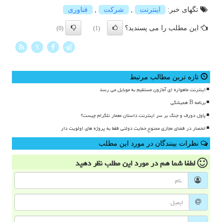
تگهای خبر:
اینترنت
,
شركت
,
فناوری
این مطلب را می پسندید؟
(0)
(1)
X
تازه ترین مطالب مرتبط
اینترنت ماهواره ای آمازون مستقیم به موبایل می رسد
برنامه B همیشگی
پاول دورف و جنگ بر سر اینترنت داستان معمار تلگرام چیست؟
انحصار در فضای مجازی ممنوع حمایت دولتی فقط به پروژه های اولویت دار
نظرات بینندگان در مورد این مطلب
لطفا شما هم
در مورد این مطلب
نظر دهید