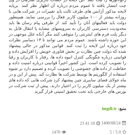
چت انتشار یافته تا عموم مردم درباره آن اظهار نظر کنند. برپایه
لایحه مذکور آژانس های طرف ثالث باید تغییرات در شرکت هایی با
روزانه بیشتر از ۱۰۰ میلیون کاربر فعال را بررسی نمایند. همینطور
دولت باید فعالیتهای آنان را تأیید کند. از طرفی پیام رسان ها باید
محدودیت دسترسی کاربران به سرویسهای مشابه یا انتقال فایل به
دیگر پلت فرم های اینترنتی را متوقف کنند مگر آنکه علل موجهی در
این حوزه داشته باشند. عموم مردم می توانند تا ۱۳ دسامبر نظرات
خود درباره این لایحه را ثبت کنند. قوانین مذکور در حالی پیشنهاد
شده که دولت چین نظارت بر بخش فناوری خویش را افزایش داده و
قوانینی درباره چگونگی کنترل انبوه داده ها، رفتار با کاربران و رقبا
را تصویب کرده است. این کشور اخیراً قوانینی درباره امنیت داده و
حفاظت از داده های خصوصی را تصویب کرده و تصمیم دارد بر شیوه
استفاده از الگوریتم ها توسط شرکت ها نظارت کند. پیش از این و در
ماه جولای فضای سایبری چین پیشنهاد کرد شرکت هایی که داده های
بیشتر از یک میلیون کاربر را در اختیار دارند، پیش از ثبت شرکت در
بورس های خارجی باید تحت تحقیق امنیتی قرار گیرند.
منبع:
imgdl.ir
1400/08/24
23:41:10
1470
5
/
5.0