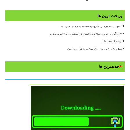
پربحث ترین ها
اینترنت ماهواره ای آمازون مستقیم به موبایل می رسد
نتایج آزمون های سمپاد و نمونه دولتی هفته بعد منتشر می شود
برنامه B همیشگی
حفظ جنگل بدون مدیریت محکوم به تخریب است
جدیدترین ها