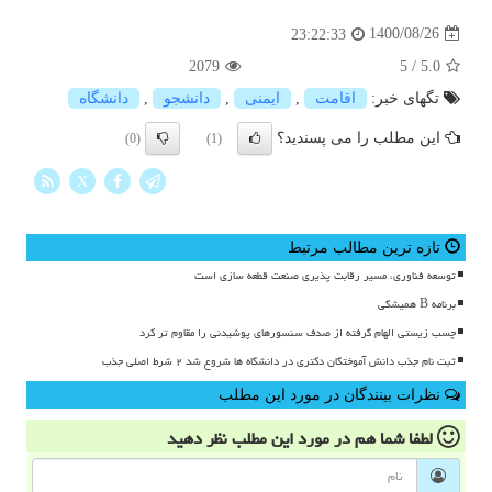
1400/08/26
23:22:33
2079
5
/
5.0
تگهای خبر:
اقامت
,
ایمنی
,
دانشجو
,
دانشگاه
این مطلب را می پسندید؟
(0)
(1)
X
تازه ترین مطالب مرتبط
توسعه فناوری، مسیر رقابت پذیری صنعت قطعه سازی است
برنامه B همیشگی
چسب زیستی الهام گرفته از صدف سنسورهای پوشیدنی را مقاوم تر کرد
ثبت نام جذب دانش آموختگان دکتری در دانشگاه ها شروع شد ۲ شرط اصلی جذب
نظرات بینندگان در مورد این مطلب
لطفا شما هم
در مورد این مطلب
نظر دهید