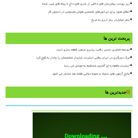
زیر پوست پیامرسان های داخلی از باتری های داغ تا پیام های غیب شده
اعطای مجوز برای اپراتورهای تخصصی هوش مصنوعی در دستور کار
سفر میلیاردر رمز ارزی به مریخ
پربحث ترین ها
توسعه فناوری، مسیر رقابت پذیری صنعت قطعه سازی است
مرگ دورکاری در ایران وقتی اینترنت ناپایدار متخصصان را وادار به کوچ کرد
اینترنت ماهواره ای آمازون مستقیم به موبایل می رسد
نتایج آزمون های سمپاد و نمونه دولتی هفته بعد منتشر می شود
جدیدترین ها