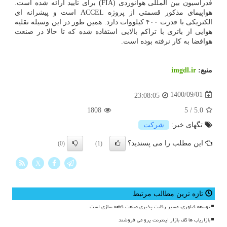
فدراسیون بین المللی هوانوردی (FIA) برای تأیید ارائه شده است.
هواپیمای مذکور قسمتی از پروژه ACCEL است و پیشرانه ای
الکتریکی با قدرت ۴۰۰ کیلووات دارد. همین طور در این وسیله نقلیه
هوایی از باتری با تراکم بالایی استفاده شده که تا حالا در صنعت
هوافضا به کار نرفته بوده است.
منبع:
imgdl.ir
1400/09/01
23:08:05
1808
5
/
5.0
تگهای خبر:
شركت
این مطلب را می پسندید؟
(0)
(1)
X
تازه ترین مطالب مرتبط
توسعه فناوری، مسیر رقابت پذیری صنعت قطعه سازی است
بازاریاب ها کف بازار اینترنت پرو می فروشند