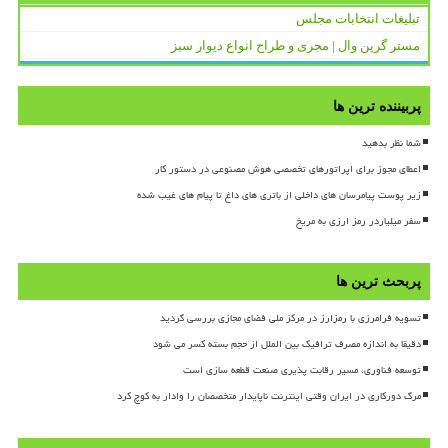
تبلیغات انتخابات مجلس
مستر گرین وال | مجری و طراح انواع دیوار سبز
پربیننده ترین ها
شما نظر بدهید
اعطای مجوز برای اپراتورهای تخصصی هوش مصنوعی در دستور کار
زیر پوست پیامرسان های داخلی از باتری های داغ تا پیام های غیب شده
سفر میلیاردر رمز ارزی به مریخ
پربحث ترین ها
تسویه فرامرزی با رمزارز در مرکز ملی فضای مجازی بررسی گردید
دقیقا به اندازه مصرف ترافیک بین الملل از حجم بسته کسر می شود
توسعه فناوری، مسیر رقابت پذیری صنعت قطعه سازی است
مرگ دورکاری در ایران وقتی اینترنت ناپایدار متخصصان را وادار به کوچ کرد