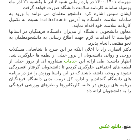
مهرماه ۱۴۰۱-۱۴۰۰ در بازه زمانی شنبه ۶ آذر تا یکشنبه ۲۱ آذر ماه
بوسیله سامانه کارنامه سلامت دانشگاه صورت خواهد گرفت.
ایشان سپس اشاره کرد: دانشجو معلمان می توانند با ورود به
سامانه سلامت دانشگاه به آدرس health.cfu.ac.ir نسبت به تکمیل
کارنامه سلامت خود اقدام نمایند.
معاون دانشجویی دانشگاه از مدیران دانشگاه فرهنگیان در استانها
خواست تا اقدامات لازم جهت اطلاع رسانی به دانشجومعلمان به
نحو مقتضی انجام پذیرد.
دکتر انصاری راد با اعلان اینکه در این طرح با شناسایی مشکلات
روحی و روانی دانشجویان از بروز خیلی از لطمه ها جلوگیری شد،
اظهار داشت: طی ارائه این
خدمات
مشاوره ای از بروز خیلی از
لطمه های اجتماعی جلوگیری کردیم تا دانشجویان گرفتار افسردگی
نشوند و روحیه داشته باشند که در این راستا ورزش را نیز در برنامه
های دانشگاه گنجاندیم و اداره کل تربیت بدنی دانشگاه فرهنگیان
برنامه های ورزش در خانه، کاریکاتورها و طنزهای ورزشی فرهنگی
را به دانشجویان ارائه داد.
منبع:
دانلود عكس