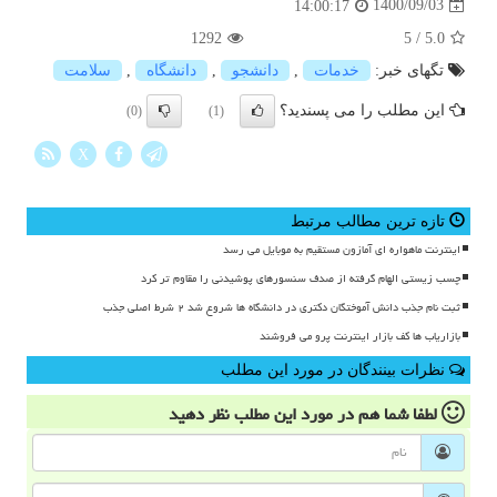
1400/09/03
14:00:17
1292
5
/
5.0
تگهای خبر:
خدمات
,
دانشجو
,
دانشگاه
,
سلامت
این مطلب را می پسندید؟
(0)
(1)
X
تازه ترین مطالب مرتبط
اینترنت ماهواره ای آمازون مستقیم به موبایل می رسد
چسب زیستی الهام گرفته از صدف سنسورهای پوشیدنی را مقاوم تر کرد
ثبت نام جذب دانش آموختگان دکتری در دانشگاه ها شروع شد ۲ شرط اصلی جذب
بازاریاب ها کف بازار اینترنت پرو می فروشند
نظرات بینندگان در مورد این مطلب
لطفا شما هم
در مورد این مطلب
نظر دهید