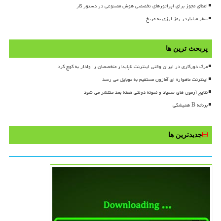
اعطای مجوز برای اپراتورهای تخصصی هوش مصنوعی در دستور کار
سفر میلیاردر رمز ارزی به مریخ
پربحث ترین ها
مرگ دورکاری در ایران وقتی اینترنت ناپایدار متخصصان را وادار به کوچ کرد
اینترنت ماهواره ای آمازون مستقیم به موبایل می رسد
نتایج آزمون های سمپاد و نمونه دولتی هفته بعد منتشر می شود
برنامه B همیشگی
جدیدترین ها