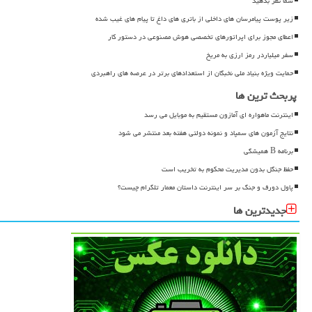
شما نظر بدهید
زیر پوست پیامرسان های داخلی از باتری های داغ تا پیام های غیب شده
اعطای مجوز برای اپراتورهای تخصصی هوش مصنوعی در دستور کار
سفر میلیاردر رمز ارزی به مریخ
حمایت ویژه بنیاد ملی نخبگان از استعدادهای برتر در عرصه های راهبردی
پربحث ترین ها
اینترنت ماهواره ای آمازون مستقیم به موبایل می رسد
نتایج آزمون های سمپاد و نمونه دولتی هفته بعد منتشر می شود
برنامه B همیشگی
حفظ جنگل بدون مدیریت محکوم به تخریب است
پاول دورف و جنگ بر سر اینترنت داستان معمار تلگرام چیست؟
جدیدترین ها