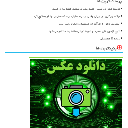
پربحث ترین ها
توسعه فناوری، مسیر رقابت پذیری صنعت قطعه سازی است
مرگ دورکاری در ایران وقتی اینترنت ناپایدار متخصصان را وادار به کوچ کرد
اینترنت ماهواره ای آمازون مستقیم به موبایل می رسد
نتایج آزمون های سمپاد و نمونه دولتی هفته بعد منتشر می شود
برنامه B همیشگی
جدیدترین ها