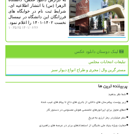
الزهرا (س) با انتشار اطلاعیه ای،
شرایط ثبت نام در خوابگاه های
فرزانگان این دانشگاه در نیمسال
نخست ۱۴۰۲-۱۴۰۱ را اعلام نمود.
۱۴۰۱/۰۶/۲۶ ۱۰:۳۵:۲۵
لینک دوستان دانلود عكس
تبلیغات انتخابات مجلس
مستر گرین وال | مجری و طراح انواع دیوار سبز
پربیننده ترین ها
شما نظر بدهید
زیر پوست پیامرسان های داخلی از باتری های داغ تا پیام های غیب شده
اعطای مجوز برای اپراتورهای تخصصی هوش مصنوعی در دستور کار
سفر میلیاردر رمز ارزی به مریخ
حمایت ویژه بنیاد ملی نخبگان از استعدادهای برتر در عرصه های راهبردی