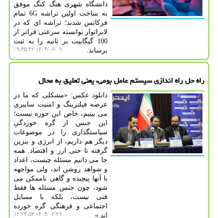
دانشگاه شهری هنگ کنگ موفق
به ساخت اولین تراشه 6G تمام
فرکانس شدند؛ تراشه ای که در
لابراتوار توانسته سرعتی فراتر از
100 گیگابیت بر ثانیه را به ثبت
۱۴۰۴/۰۶/۰۹ ۰۹:۳۵:۴۲
برساند.
راه حل راه اندازی سیستم عامل بومی، یعنی تعلیق به محال
دانلود عکس: «مشکلی که ما در
عرصه فیلترینگ و امنیت سایبری
می بینیم، خاص این حوزه نیست؛
این جنس از گره خوردگیِ
سیاستگذاری را در موضوعات
دیگر هم داریم، از انرژی و بنزین
گرفته تا حتی ارز و اقتصاد. همه
جا می دانیم مسئله چیست، اعداد
و شواهد روشن اند، ولی مواجهه
با آنها پیچیده و گاهی ناممکن می
شود، چون جنس مسئله ها فقط
فنی نیست، بلکه با مسایل
اجتماعی و فرهنگی گره خورده
۱۴۰۴/۰۴/۲۶ ۱۲:۲۴:۵۳
اند.»