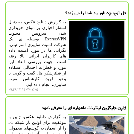
تل آویو چه طور رد شما را می زند؟
به گزارش دانلود عکس، به دنبال
انتشار اخباری بر مبنای خریداری
شدن سرویس محبوب
ExpressVPN بوسیله ی یک
شرکت امنیت سایبری اسرائیلی،
نگرانی ها در مورد امنیت داده
های کاربران ایرانی بالا رفته
است. جهت بررسی ابعاد این
مورد و خطرات احتمالی استفاده
از فیلترشکن ها، گفت و گویی با
وحید فرید، کارشناس امنیت
سایبری، انجام داده ایم.
۱۴۰۴/۰۷/۰۵ ۰۹:۴۸:۲۲
ژاپن جایگزین اینترنت ماهواره ای را معرفی نمود
به گزارش دانلود عکس، ژاپن با
موفقیت برای اولین بار شبکه 5G
را از آسمان به گوشیهای معمولی
آورد. در این آزمایش تجهیزات