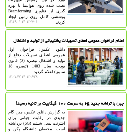
نصب شده روی هواپیما با بهره
گیری از فناوری Beamforming
پوششی کامل روی زمین ایجاد
۱۴۰۴/۰۷/۰۱ ۱۳:۴۶:۰۱
کردند.
اعلام فراخوان عمومی اعطای تسهیلات پشتیبانی از تولید و اشتغال
دانلود عکس: فراخوان اول
عمومی اعطای تسهیلات دفاع از
تولید و اشتغال تبصره (2) قانون
بودجه سال 1403 (تبصره 18
سابق) اعلام گردید.
۱۴۰۴/۰۶/۲۸ ۱۳:۰۷:۴۷
چین با تراشه جدید ۶g به سرعت ۱۰۰ گیگابیت بر ثانیه رسید!
به گزارش دانلود عکس، چین گام
جدیدی در رقابت جهانی برای
اینترنت نسل ششم (6G) برداشته
است. محققان دانشگاه پکن و