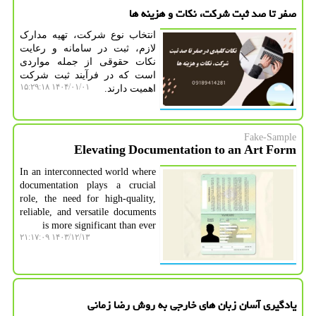
صفر تا صد ثبت شرکت، نکات و هزینه ها
انتخاب نوع شرکت، تهیه مدارک
لازم، ثبت در سامانه و رعایت
نکات حقوقی از جمله مواردی
است که در فرآیند ثبت شرکت
۱۴۰۴/۰۱/۰۱ ۱۵:۲۹:۱۸
اهمیت دارند.
Fake-Sample
Elevating Documentation to an Art Form
In an interconnected world where
documentation plays a crucial
role, the need for high-quality,
reliable, and versatile documents
is more significant than ever
۱۴۰۳/۱۲/۱۳ ۲۱:۱۷:۰۹
یادگیری آسان زبان های خارجی به روش رضا زمانی