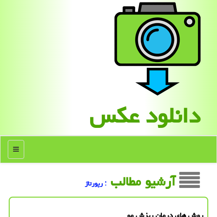
دانلود عكس
منو
آرشیو مطالب
: رپورتاژ
روش های درمان ریزش مو