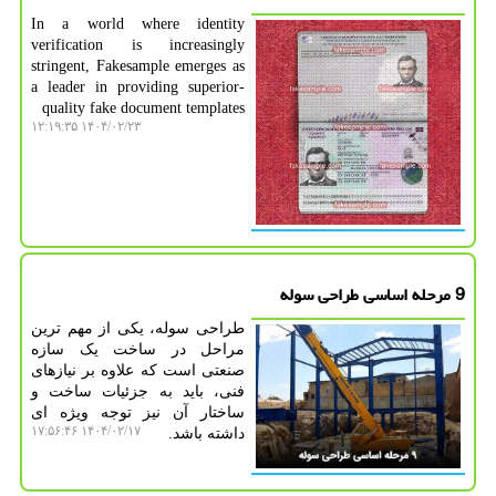
In a world where identity
verification is increasingly
stringent, Fakesample emerges as
a leader in providing superior-
quality fake document templates
۱۴۰۴/۰۲/۲۳ ۱۲:۱۹:۳۵
9 مرحله اساسی طراحی سوله
طراحی سوله، یکی از مهم ‌ترین
مراحل در ساخت یک سازه
صنعتی است که علاوه بر نیازهای
فنی، باید به جزئیات ساخت و
ساختار آن نیز توجه ویژه ‌ای
۱۴۰۴/۰۲/۱۷ ۱۷:۵۶:۴۶
داشته باشد.