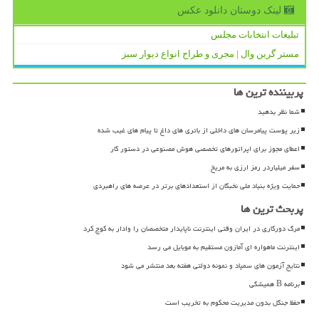
لینک دوستان دانلود عكس
تبلیغات انتخابات مجلس
مستر گرین وال | مجری و طراح انواع دیوار سبز
پربیننده ترین ها
شما نظر بدهید
زیر پوست پیامرسان های داخلی از باتری های داغ تا پیام های غیب شده
اعطای مجوز برای اپراتورهای تخصصی هوش مصنوعی در دستور کار
سفر میلیاردر رمز ارزی به مریخ
حمایت ویژه بنیاد ملی نخبگان از استعدادهای برتر در عرصه های راهبردی
پربحث ترین ها
مرگ دورکاری در ایران وقتی اینترنت ناپایدار متخصصان را وادار به کوچ کرد
اینترنت ماهواره ای آمازون مستقیم به موبایل می رسد
نتایج آزمون های سمپاد و نمونه دولتی هفته بعد منتشر می شود
برنامه B همیشگی
حفظ جنگل بدون مدیریت محکوم به تخریب است