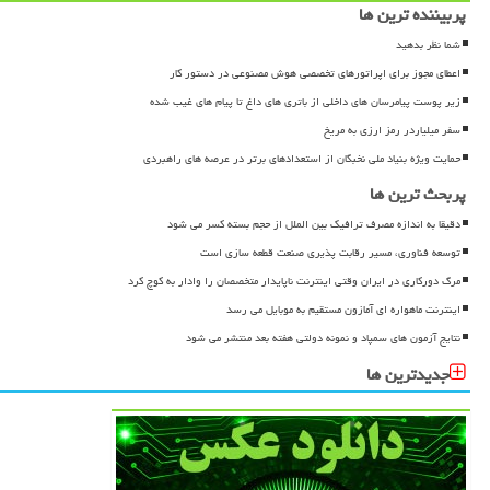
پربیننده ترین ها
شما نظر بدهید
اعطای مجوز برای اپراتورهای تخصصی هوش مصنوعی در دستور کار
زیر پوست پیامرسان های داخلی از باتری های داغ تا پیام های غیب شده
سفر میلیاردر رمز ارزی به مریخ
حمایت ویژه بنیاد ملی نخبگان از استعدادهای برتر در عرصه های راهبردی
پربحث ترین ها
دقیقا به اندازه مصرف ترافیک بین الملل از حجم بسته کسر می شود
توسعه فناوری، مسیر رقابت پذیری صنعت قطعه سازی است
مرگ دورکاری در ایران وقتی اینترنت ناپایدار متخصصان را وادار به کوچ کرد
اینترنت ماهواره ای آمازون مستقیم به موبایل می رسد
نتایج آزمون های سمپاد و نمونه دولتی هفته بعد منتشر می شود
جدیدترین ها