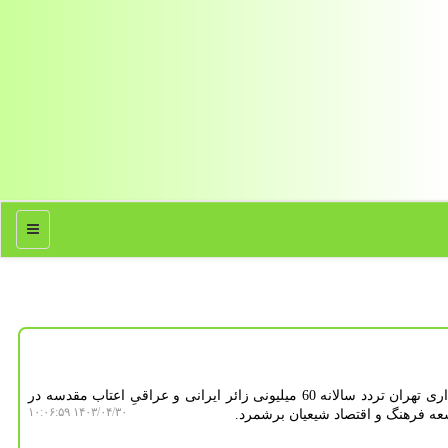
منو
دانلود عکس: رئیس ستاد اربعین شهرداری تهران تردد سالانه 60 میلیونی زائر ایرانی و عراقیِ اعتاب مقدسه در
۱۴۰۳/۰۴/۳۰ ۱۰:۰۶:۵۹
عه فرهنگ و اقتصاد شیعیان برشمرد.