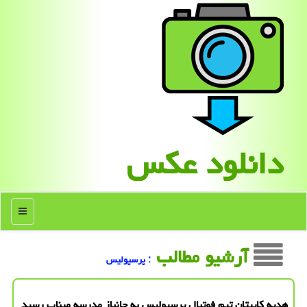
دانلود عكس
منو
آرشیو مطالب
: پرسپولیس
هدیه کاپیتان تیم فوتبال پرسپولیس به جانباز مدرسه میناب رسید