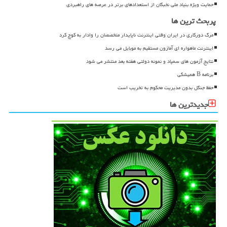
حمایت ویژه بنیاد ملی نخبگان از استعدادهای برتر در عرصه های راهبردی
پربحث ترین ها
مرگ دورکاری در ایران وقتی اینترنت ناپایدار متخصصان را وادار به کوچ کرد
اینترنت ماهواره ای آمازون مستقیم به موبایل می رسد
نتایج آزمون های سمپاد و نمونه دولتی هفته بعد منتشر می شود
برنامه B همیشگی
حفظ جنگل بدون مدیریت محکوم به تخریب است
جدیدترین ها