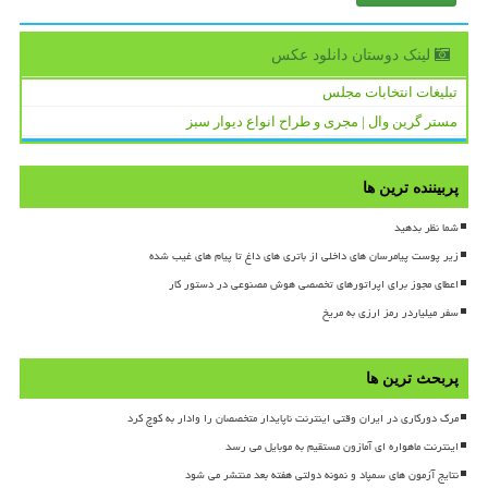
لینک دوستان دانلود عكس
تبلیغات انتخابات مجلس
مستر گرین وال | مجری و طراح انواع دیوار سبز
پربیننده ترین ها
شما نظر بدهید
زیر پوست پیامرسان های داخلی از باتری های داغ تا پیام های غیب شده
اعطای مجوز برای اپراتورهای تخصصی هوش مصنوعی در دستور کار
سفر میلیاردر رمز ارزی به مریخ
پربحث ترین ها
مرگ دورکاری در ایران وقتی اینترنت ناپایدار متخصصان را وادار به کوچ کرد
اینترنت ماهواره ای آمازون مستقیم به موبایل می رسد
نتایج آزمون های سمپاد و نمونه دولتی هفته بعد منتشر می شود