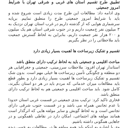
تطبیق طرح تقسیم استان های غربی و شرقی تهران با شرایط
امروز جمعیتی
وی ادامه داد: مطالعات این طرح مدت زیادی است شروع شده و
باید با شرایط امروز جمعیتی طرح را منطبق نماییم. برپایه
سرشماری هوایی که از گذشته داریم در غرب استان تهران نزدیک به
۳ میلیون نفر ج​​​​​معیت داریم و در جنوب شرقی استان هم یک میلیون
و ۲۰۰ هزار نفر جمعیت داریم، بنابراین به لحاظ گسترش جمعیت
باید ملاحظاتی را در نظر بگیریم.
تقسیم و تفکیک زیرساخت ها اهمیت بسیار زیادی دارد
مباحث اقلیمی و جمعیتی باید به لحاظ ترکیب دارای منطق باشد
استاندار تهران افزود: ملاحظات سرزمینی، جمعیتی و جغرافیایی هر
دو منطقه و چگونگی تأمین زیرساخت ها خیلی مهم است. بدون شک
تقسیم و تفکیک زیرساخت ها اهمیت بسیار زیادی دارد و بطور قطع
باید مطالعات میزان خدماتی که مردم باید در هر دو استان بگیرند،
کامل شود. باید مباحث اقلیمی و جمعیتی هم به لحاظ ترکیب دارای
منطق باشد.
فخاری تاکید کرد: ترکیب بندی جمعیتی در قسمت غربی استان حدودا
با عدم تجانس همراه می باشد و در قسمت جنوب شرقی دارای
تجانس است و به لحاظ گویش و سایر مولفه هایی که اثرگذار است
همانند مولفه های اجتماعی، امکان دارد در نقاطی ناهمگونی و در
جاهایی همگونی داشته باشیم.
وی با اشاره به اینکه باید همه مولفه ها در مطالعات به خوبی دیده