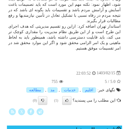
شود، اظهار نمود: نکته مهم این مورد است که باید تصمیمات باعث
آسایش و آرامش مردم باشد و تقسیمات باید بگونه ای باشد که در
نتیجه مردم در رفاه نسبی با تشکیل تعادل در تأمین نیازمندیها و رفع
مطالبات قرار بگیرند.
استاندار تهران اضافه کرد: ازاین رو تقسیم مدیریتی که هدف اجرای
این طرح است و از این طریق نظام مدیریت را مقداری کوچک تر
می کند، باید قابلیت دسترسی داشته باشد، همینطور باید به لحاظ
ماهیتی و یک امر الزامی محقق شود و اگر این موارد محقق شد در
امر تقسیمات موفق هستیم.
1403/02/15
22:03:52
755
5
/
5.0
تگهای خبر:
اقلیم
,
خدمات
,
مد
,
مطالعه
این مطلب را می پسندید؟
(0)
(1)
X