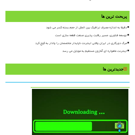
پربحث ترین ها
دقیقا به اندازه مصرف ترافیک بین الملل از حجم بسته کسر می شود
توسعه فناوری، مسیر رقابت پذیری صنعت قطعه سازی است
مرگ دورکاری در ایران وقتی اینترنت ناپایدار متخصصان را وادار به کوچ کرد
اینترنت ماهواره ای آمازون مستقیم به موبایل می رسد
جدیدترین ها