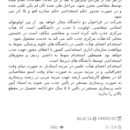
توسط متقاضی محرز شود، مراحل طی شده کان لم یکن تلقی شده
و در صورت صدور حکم استخدامی حکم صادره لغو و بلا اثر می
شود.
شرکت در فراخوان دو دانشگاه مجاز خواهد بود. از بین اولویتهای
انتخابی متقاضی، اولویت با جذب در دانشگاهی است که هیأت
مرکزی جذب تائید کرده است و متقاضی مکلف است در نخستین
محلی که هیأت مرکزی جذب تائید می کند به خدمت مشغول شود.
استخدام اعضای هیأت علمی در دانشگاه های علوم پزشکی منوط به
موافقت سازمان اداری استخدامی کشور با اعطای مجوز جهت جذب
خواهد بود. همینطور استخدام منوط به داشتن ردیف و مجوزهای
استخدامی توسط دانشگاه های ذیربط است.
استخدام اعضای هیأت علمی در مرتبه استادیار به صورت تمام وقت
جغرافیایی و در مرتبه مربی به صورت تمام وقت استو متقاضیانی
که در مقطع کارشناسی ارشد جهت مرتبه مربی در رشته پرستاری
به صورت پرستاری مستقر در بالین جذب می شوند به استناد آیین
نامه پرستاری مستقر در بالین تا ۵ سال حق ادامه تحصیل در مقطع
بالاتر را ندارند.
1400/01/05
00:42:54
1662
5
/
5.0