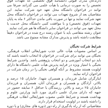
دارندگان مدرک قبولی دانشنامه فوق تخصصی که تعهدات فوق
تخصص را به صورت درمانی یا هیأت علمی می گذرانند صرفا می
توانند در فراخوان دانشگاه محل تعهد خود شرکت نمایند. این
متقاضیان بعد از شروع تعهدات می توانند در فراخوان دانشگاه محل
تعهد شرکت نمایند و تنها در صورت باقی ماندن حداکثر ۶ ماه به پایان
تعهدات (فوق تخصص) و با موافقت کتبی دانشگاه محل خدمت یا
محل تعهد می توانند در فراخوان سایر دانشگاه ها هم شرکت نمایند.
عنوان رشته متقاضی باید با عنوان رشته درج شده در فراخوان دقیقاً
مطابقت داشته باشد و پذیرش مدارک مشابه ممنوع می باشد.
شرایط شرکت نخبگان
بر اساس مصوبات هیأت عالی جذب شورایعالی انقلاب فرهنگی،
نخبگان می توانند برای شرکت در فراخوان ۵ انتخاب داشته باشند که
باید دو انتخاب آموزشی و دو انتخاب پژوهشی باشد. واجدین شرایط
نخبگی با امتیاز ویژه در فرایند پذیرش هیأت علمی دانشگاه ها دارای
اولویت هستند مشروط بر آنکه گواهی نخبگی را در زمان شرکت در
فراخوان ارائه نمایند.
ایثارگران شامل فرزندان و همسران شهدا، جانبازان ۱۵ درصد و
بالاتر، آزادگان و همسران و فرزندان آنان، همسران و فرزندان
جانبازان ۲۵ درصد و بالاتر، رزمندگان با حداقل ۶ سابقه حضور در
جبهه که دارای مدرک علمی دکتری مورد تأیید وزارتین علوم و
بهداشت هستند و شرایط علمی مصوب شورایعالی انقلاب فرهنگی
را داشته باشند در اولویت استخدام قرار دارند.
متقاضیانی که از راه یادگیری از راه دور (دوره های مجازی) و یا دوره