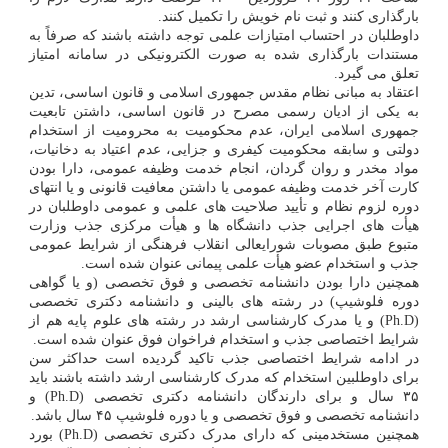
بارگذاری کنند و ثبت نام خویش را تکمیل کنند.
داوطلبان در احتساب امتیازات علمی توجه داشته باشند که صرفاً به
مستندات بارگذاری شده به صورت الکترونیکی در سامانه امتیاز
تعلق می گیرد.
اعتقاد به مبانی نظام مقدس جمهوری اسلامی و قانون اساسی، تدین
به یکی از ادیان رسمی مصرح در قانون اساسی، داشتن تابعیت
جمهوری اسلامی ایران، عدم محکومیت به محرومیت از استخدام
دولتی و سابقه محکومیت کیفری و جزایی، عدم اعتیاد به دخانیات،
مواد مخدر و روان گردان، انجام خدمت وظیفه عمومی، دارا بودن
کارت آخر خدمت وظیفه عمومی یا داشتن معافیت قانونی و یا انتهای
دوره لزوم نظام و تأیید صلاحیت های علمی و عمومی داوطلبان در
هیأت های اجرایی جذب دانشگاه ها و هیأت مرکزی جذب وزارت
متبوع طبق مصوبات شورایعالی انقلاب فرهنگی از شرایط عمومی
جذب و استخدام عضو هیأت علمی پیمانی عنوان شده است.
همچنین دارا بودن دانشنامه تخصصی و فوق تخصصی (و یا گواهی
دوره فلوشیپ) در رشته های بالینی و دانشنامه دکتری تخصصی
(Ph.D) و یا مدرک کارشناسی ارشد در رشته های علوم پایه هم از
شرایط اختصاصی جذب و استخدام فراخوان فوق عنوان شده است.
در ادامه شرایط اختصاصی جذب تاکید گردیده است حداکثر سن
برای داوطلبین استخدام که مدرک کارشناسی ارشد داشته باشند باید
۳۵ سال و برای دارندگان دانشنامه دکتری تخصصی (Ph.D) و
دانشنامه تخصصی و فوق تخصصی و یا دوره فلوشیپ ۴۵ سال باشد.
همچنین مستخدمینی که دارای مدرک دکتری تخصصی (Ph.D) بورد