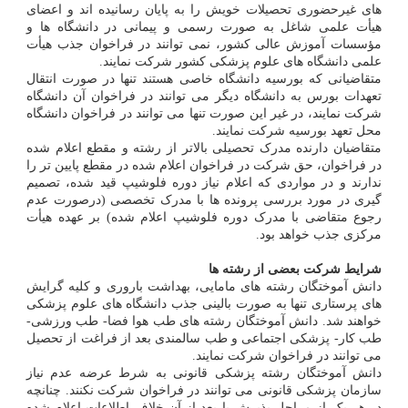
های غیرحضوری تحصیلات خویش را به پایان رسانیده اند و اعضای
هیأت علمی شاغل به صورت رسمی و پیمانی در دانشگاه ها و
مؤسسات آموزش عالی کشور، نمی توانند در فراخوان جذب هیأت
علمی دانشگاه های علوم پزشکی کشور شرکت نمایند.
متقاضیانی که بورسیه دانشگاه خاصی هستند تنها در صورت انتقال
تعهدات بورس به دانشگاه دیگر می توانند در فراخوان آن دانشگاه
شرکت نمایند، در غیر این صورت تنها می توانند در فراخوان دانشگاه
محل تعهد بورسیه شرکت نمایند.
متقاضیان دارنده مدرک تحصیلی بالاتر از رشته و مقطع اعلام شده
در فراخوان، حق شرکت در فراخوان اعلام شده در مقطع پایین تر را
ندارند و در مواردی که اعلام نیاز دوره فلوشیپ قید شده، تصمیم
گیری در مورد بررسی پرونده ها با مدرک تخصصی (درصورت عدم
رجوع متقاضی با مدرک دوره فلوشیپ اعلام شده) بر عهده هیأت
مرکزی جذب خواهد بود.
شرایط شرکت بعضی از رشته ها
دانش آموختگان رشته های مامایی، بهداشت باروری و کلیه گرایش
های پرستاری تنها به صورت بالینی جذب دانشگاه های علوم پزشکی
خواهند شد. دانش آموختگان رشته های طب هوا فضا- طب ورزشی-
طب کار- پزشکی اجتماعی و طب سالمندی بعد از فراغت از تحصیل
می توانند در فراخوان شرکت نمایند.
دانش آموختگان رشته پزشکی قانونی به شرط عرضه عدم نیاز
سازمان پزشکی قانونی می توانند در فراخوان شرکت نکنند. چنانچه
در هر یک از مراحل پذیرش یا بعد از آن خلاف اطلاعات اعلام شده