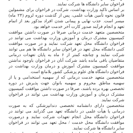
فراخوان سایر دانشگاه ها شرکت نمایند.
بر اساس تاکید وزارت بهداشت، شرکت در فراخوان برای مشمولین
قانون نحوه تأمین هیأت علمی، پس از گذشت دوره لزوم (۲۴ ماه)
میسر است. جذب نهایی و پیمانی شدن افراد مذکور بعد از اتمام
تعهد و انجام فرآیند صدور کارت آخر خدمت خواهد بود.
متخصصین متعهد خدمت درمانی صرفا در صورت داشتن موافقت
کمیسیون مشترک درمان و آموزش وزارت بهداشت می توانند در
فراخوان دانشگاه محل تعهد شرکت نمایند و در صورت موافقت
کتبی دانشگاه محل تعهد در فراخوان سایر دانشگاه ها هم می توانند
شرکت نمایند و چنانچه کمتر از ۶ ماه به پایان تعهدات درمانی
متقاضیان باقی مانده باشد شرکت آنان در فراخوان باوجود نداشتن
موافقت کمیسیون مشترک آموزش و درمان وزارت بهداشت در
فراخوان دانشگاه های علوم پزشکی کشور بلامانع است.
متخصصین متعهد خدمت درمانی که از سهمیه استخدامی و یا از
سهمیه مناطق محروم و سهمیه بانوان جهت پذیرش در دوره
تخصصی بهره برده باشند، صرفا در صورت داشتن موافقت کمیسیون
مشترک درمان و آموزش وزارت بهداشت می توانند در فراخوان
شرکت نمایند.
متخصصین دارای دانشنامه تخصصی دندانپزشکی که به صورت
درمانی یا هیأت علمی در دانشگاه تعهد می گذرانند می توانند در
فراخوان دانشگاه محل انجام تعهدات شرکت نمایند و درصورت
موافقت دانشگاه محل خدمت / محل تعهد می توانند در فراخوان
سایر دانشگاه ها شرکت نمایند.