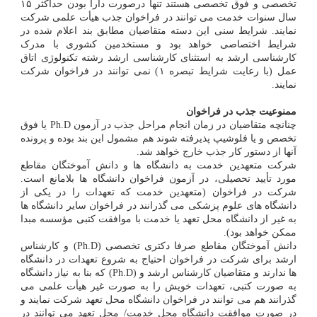
تخصصی و فوق تخصصی هستند تنها درصورت دارا بودن حداکثر ۱۵
سال سنوات خدمت می توانند در فراخوان جذب هیأت علمی شرکت
نمایند. شرایط سنی این دسته متقاضیان مطابق بند اعلام شده در
شرایط اختصاصی خواهد بود و مستخدمین کشوری با مدرک
کارشناسی ارشد به استثنای کارشناسی ارشد رشته تکنولوژی اتاق
عمل (با رعایت شرایط تبصره ۱) نمی توانند در فراخوان شرکت
نمایند.
ممنوعیت جذب در فراخوان
چنانچه متقاضیان در زمان انجام مراحل جذب در آزمون Ph.D یا فوق
تخصص و یا فلوشیپ پذیرفته شوند هم مشمول این بند بوده و پرونده
آنها از دستور کار جذب خارج خواهد شد.
شرکت متعهدین خدمت به دانشگاه ها و دانش آموختگان مقاطع
مورد تأیید تحصیلی، در آزمون فراخوان دانشگاه ها بلامانع است.
شرکت در فراخوان (متعهدین خدمت که تعهدات را در یکی از
دانشگاه های علوم پزشکی می گذرانند در فراخوان سایر دانشگاه ها
به غیر از دانشگاه محل تعهد یا خدمت با موافقت کتبی مؤسسه مبدا
ممکن خواهد بود).
دانش آموختگان مقاطع صرفا دکتری تخصصی (Ph.D) و کارشناس
ارشد برای شرکت در فراخوان احتیاج به شروع تعهدات در دانشگاه
ها ندارند و متقاضیان کارشناس ارشد و (Ph.D) که بنا به نیاز دانشگاه
به صورت کتبی، تعهدات خویش را به صورت غیر هیأت علمی می
گذرانند هم می توانند در فراخوان دانشگاه محل تعهد شرکت نمایند و
در صورت موافقت دانشگاه محل خدمت/ محل تعهد می توانند در