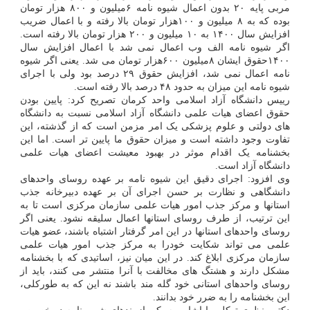
مربی پایه ۲۰ بدون اعمال شیوه نامه ۶میلیون و ۸۰۰ هزار تومان
بوده که به ۸ میلیون و ۱۰۰هزار تومان بالا رفته و با اعمال ضریب
افزایش سال ۱۴۰۰ به ۱۰ میلیون و ۲۰۰ هزار تومان بالا رفته است.
اگر شیوه نامه الف وب اعمال نمی شد با اعمال افزایش سال
۱۴۰۰حقوق ایشان ۸میلیون ۶۰۰هزار تومان می شد. یعنی اگر شیوه
نامه اعمال نمی شد، افزایش حقوق ۲۹ درصد بود ولی با اجرای
شیوه نامه این میزان به حدود ۴۸ درصد بالا رفته است.
رییس دانشگاه آزاد اسلامی واحد کرمان تصریح کرد: پایین بودن
حقوق اعضای هیات علمی دانشگاه آزاد اسلامی نسبت به دانشگاه
های دولتی و علوم پزشکی یک امر مزمن است که از گذشته، این
تفاوت وجود داشته است و میزان حقوق ما پایین تر است. اما این
بخشنامه یک اقدام موثر در بهبود معیشت اعضای هیات علمی
دانشگاه آزاد است.
وی افزود: اجرای دقیق این شیوه نامه بر عهده روسای واحدهای
دانشگاهی و نظارت بر حسن اجرای آن بر عهده دبیرخانه جذب
استانها و مرکز جذب امور هیات علمی سازمان مرکزی است تا به
این ترتیب، از طرف روسای استانها اعمال سلیقه نشود. یعنی اگر
روسای واحدهای استانها در این امر گرفتار اشتباه باشند، عضو هیات
علمی می تواند شکایت خودرا به مرکز جذب امور هیات علمی
سازمان مرکزی ابلاغ کند. در این میان نیز، اساتیدی که با بخشنامه
مشکل دارند و هشتگ های مخالفت با آنرا منتشر می کنند، باید از
روسای واحدهای استانی خود گله مند باشند نه این که به طورکلی،
این بخشنامه را به ضرر خود بدانند.