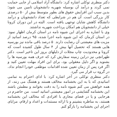
دکتر منظری توکلی اشاره کرد: دانشگاه آزاد اسلامی از جایی حمایت
نمی گردد و درآمد آن بوسیله شهریه دانشجویان تامین می شود؛
بدین سبب این افزایش حقوق های بطور متوسط بیش از ۵۰ درصدی
کار بزرگی است. آن هم در شرایطی که تعداد دانشجویان و درآمد
دانشگاه کاهش شایان توجهی یافته است. البته در این دوران کرونا
خیلی از دانشجویان هم امکان پرداخت شهریه نداشتند.
وی با اشاره به اجرای این شیوه نامه در استان کرمان اظهار نمود:
در استان کرمان که این شیوه نامه اجرا شده، ۹۵ درصد اساتید از
مزیت های معیشتی آن رضایت دارند. ۵ درصد باقی مانده نیز بورسیه
هایی هستند که تحصیل آنها بیش از ۴ سال طول کشیده است که
کرونا و محدودیت چاپ مجلات از دلیلهای بروز این تاخیر است. دکتر
طهرانچی نیز دراین زمینه سفارش کرد که حرف همه بورسیه ها را
بشنوید و اگر دلیل معقولی بود، برای این افراد مهلت تعیین کنید و
اگر فرد پس از زمان تعیین شده اقدامات موظفی خودرا انجام نداد،
در گروه ب قرار می گیرد.
دکتر منظری توکلی در آخر اشاره کرد: با ادای احترام به تمامی
اساتیدی که با به این بخشنامه مخالف هستند و هشتگ می زنند، از
همه خواهش می کنم شیوه نامه را به دقت بخوانند و مطمئن باشند
این بخشنامه گشایشی در امور معیشتی اساتید است. من حاضرم در
هرجایی و یا در فضای مجازی با افرادی که مخالف این بخشنامه
هستند، به مناظره بنشینم و با ارائه مستندات و اعداد و ارقام، مزایای
اجرای این بخشنامه را بازگو کنم.