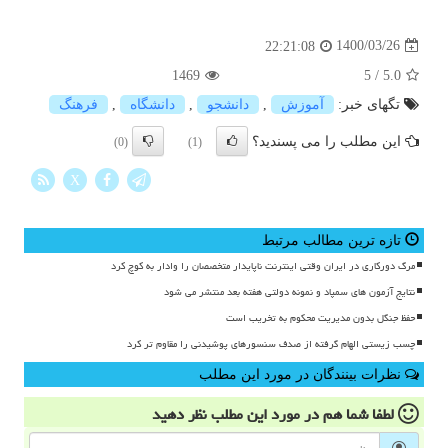
1400/03/26
22:21:08
1469
5
/
5.0
تگهای خبر:
آموزش
,
دانشجو
,
دانشگاه
,
فرهنگ
این مطلب را می پسندید؟
(0)
(1)
X
تازه ترین مطالب مرتبط
مرگ دورکاری در ایران وقتی اینترنت ناپایدار متخصصان را وادار به کوچ کرد
نتایج آزمون های سمپاد و نمونه دولتی هفته بعد منتشر می شود
حفظ جنگل بدون مدیریت محکوم به تخریب است
چسب زیستی الهام گرفته از صدف سنسورهای پوشیدنی را مقاوم تر کرد
نظرات بینندگان در مورد این مطلب
لطفا شما هم
در مورد این مطلب
نظر دهید