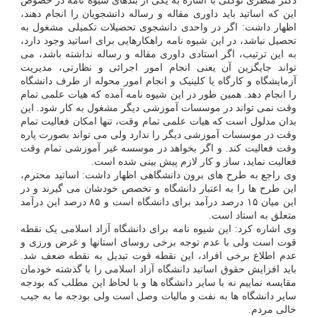
دکتر منظری توکلی با اشاره به یکی از بندهای شیوه نامه در خصوص
این که اساتید باید داوری مقاله و رساله دانشجویان را انجام دهند،
اظهار داشت: اگر در واحدی دانشجوی تحصیلات تکمیلی مشغول به
تحصیل نباشد، در این شیوه نامه راهکارهایی برای اساتید وجود دارد،
به این ترتیب، اگر استادی داوری مقاله و رساله نداشته باشد، می
تواند جایگزین آن یعنی انجام امور اجرائی و نظارتی، مدیریت
آزمایشگاه و کارگاه یا کلینیک و انجام امور محوله از طرف دانشگاه
را انجام دهد. همین طور در این شیوه نامه آمده که هیات علمی تمام
وقت نمی تواند در موسسات آموزشی دیگر مشغول به کار شود. این
بدان مدلول است که هیات علمی تمام وقت، تنها امکان فعالیت تمام
وقت در موسسات آموزشی دیگر را ندارد ولی می تواند بصورت پاره
وقت فعالیت کند. و اگر بخواهد در موسسه غیر آموزشی تمام وقت
فعالیت نماید، ساز و کار لازم پیش بینی شده است.
وی راجع به طرح های برون دانشگاهی اظهار داشت: اساتید محترم،
این طرح ها را به اعتبار دانشگاه و تخصص خودشان می گیرند و در
این میان ۱۵ درصد درآمد برای دانشگاه است و ۸۵ درصد این درآمد
متعلق به استاد است.
وی اشاره کرد: این شیوه نامه برای دانشگاه آزاد اسلامی یک نقطه
قوت است ولی با عدم توجه برخی روسای استانها و غرض ورزی و
عدم اطلاع برخی افراد، این نقطه قوت تبدیل به نقطه ضعف شد.
باید افزایش حقوق اساتید دانشگاه آزاد اسلامی را با گذشته خودمان
مقایسه نماییم نه با سایر دانشگاه ها و با لحاظ این مطلب که بودجه
سایر دانشگاه ها به نفت و مالیات وصل است ولی بودجه ما به جیب
خالی مردم.