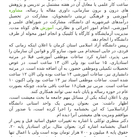
ساعت کار علمی یا معادل آن در هفته مشتمل بر تدریس و پژوهش
های درون و برون سازمانی، داوری مقاله یا رساله،
مشاوره
آموزشی و فرهنگی تربیتی دانشجویان، مشارکت در تحصیل
درآمدهای غیرشهریه ای دانشگاه، مشارکت در شوراهای علمی و
آموزشی، انجام امور اجرائی و نظارتی،
آموزش
های کوتاه مدت،
مدیریت آزمایشگاه و کارگاه یا کلینیک و انجام امور محوله از طرف
دانشگاه را انجام دهد.
رییس دانشگاه آزاد اسلامی استان کرمان با اعلان اینکه زمانی که
فردی، در جایی استخدام می شود، سازو کار و قوانین آن سازمان را
می پذیرد، اشاره کرد: ساعات موظفی آموزشی قبلا در مرتبه
استادیاری، ۱۵ ساعت بود ولی الان ۱۳ ساعت است. در عوض
تحصیلات تکمیلی وموظفی حضور، به آن اضافه شده است. در مرتبه
دانشیاری نیز، ساعات آموزشی ۱۴ ساعت بوده ولی الان ۱۲ ساعت
شده است. ساعات موظفی استاد نیز ۱۳ ساعت بود ولی اکنون ۱۰
ساعت است. مربی نیز همان۱۶ ساعت باقی مانده، چونکه بصورت
عام در حوزه رساله و پایان نامه نمی توانند همکاری کنند.
وی با اعلان اینکه یکی از مسائل مهم جامعه ما بحث معیشت است،
اظهار داشت: من بعنوان رییس یک واحد استانی دانشگاه
آزاداسلامی؛ که این بخشنامه را اجرا کرده است، با صدور آن
موافقم ومزیت های معیشتی آنرا دیده ام.
دکتر منظری توکلی با اشاره به تغییرات حقوق اساتید قبل و پس از
اعمال بخشنامه اشاره کرد: بعنوان مثال، برای استادیار پایه ۲۰،
حقوق پایه ۸ میلیون و ۷۰۰ هزار تومان بوده است ولی با اعمال تنها