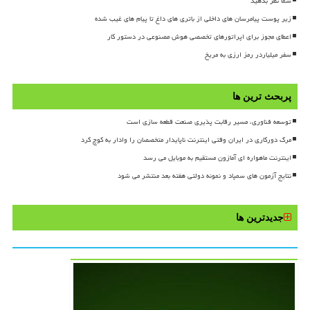
شما نظر بدهید
زیر پوست پیامرسان های داخلی از باتری های داغ تا پیام های غیب شده
اعطای مجوز برای اپراتورهای تخصصی هوش مصنوعی در دستور کار
سفر میلیاردر رمز ارزی به مریخ
پربحث ترین ها
توسعه فناوری، مسیر رقابت پذیری صنعت قطعه سازی است
مرگ دورکاری در ایران وقتی اینترنت ناپایدار متخصصان را وادار به کوچ کرد
اینترنت ماهواره ای آمازون مستقیم به موبایل می رسد
نتایج آزمون های سمپاد و نمونه دولتی هفته بعد منتشر می شود
جدیدترین ها