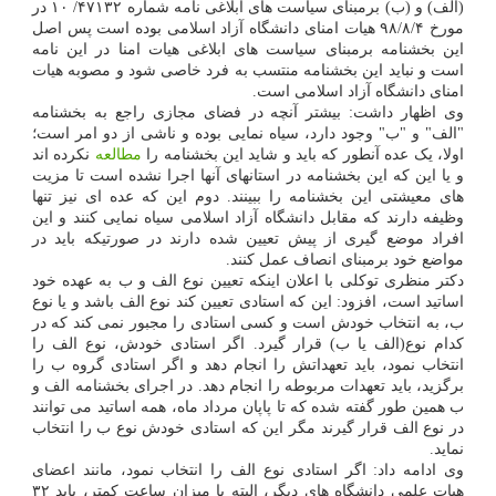
(الف) و (ب) برمبنای سیاست های ابلاغی نامه شماره ۴۷۱۳۲/ ۱۰ در
مورخ ۹۸/۸/۴ هیات امنای دانشگاه آزاد اسلامی بوده است پس اصل
این بخشنامه برمبنای سیاست های ابلاغی هیات امنا در این نامه
است و نباید این بخشنامه منتسب به فرد خاصی شود و مصوبه هیات
امنای دانشگاه آزاد اسلامی است.
وی اظهار داشت: بیشتر آنچه در فضای مجازی راجع به بخشنامه
"الف" و "ب" وجود دارد، سیاه نمایی بوده و ناشی از دو امر است؛
اولا، یک عده آنطور که باید و شاید این بخشنامه را
مطالعه
نکرده اند
و یا این که این بخشنامه در استانهای آنها اجرا نشده است تا مزیت
های معیشتی این بخشنامه را ببینند. دوم این که عده ای نیز تنها
وظیفه دارند که مقابل دانشگاه آزاد اسلامی سیاه نمایی کنند و این
افراد موضع گیری از پیش تعیین شده دارند در صورتیکه باید در
مواضع خود برمبنای انصاف عمل کنند.
دکتر منظری توکلی با اعلان اینکه تعیین نوع الف و ب به عهده خود
اساتید است، افزود: این که استادی تعیین کند نوع الف باشد و یا نوع
ب، به انتخاب خودش است و کسی استادی را مجبور نمی کند که در
کدام نوع(الف یا ب) قرار گیرد. اگر استادی خودش، نوع الف را
انتخاب نمود، باید تعهداتش را انجام دهد و اگر استادی گروه ب را
برگزید، باید تعهدات مربوطه را انجام دهد. در اجرای بخشنامه الف و
ب همین طور گفته شده که تا پاپان مرداد ماه، همه اساتید می توانند
در نوع الف قرار گیرند مگر این که استادی خودش نوع ب را انتخاب
نماید.
وی ادامه داد: اگر استادی نوع الف را انتخاب نمود، مانند اعضای
هیات علمی دانشگاه های دیگر، البته با میزان ساعت کمتر، باید ۳۲