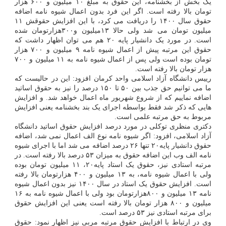
یک بخش از بخشنامه، این حقوق به مبلغ ۱۰ میلیون و ۶۰۰ هزار
تومان بالا رفته است. اگر این فرد بدون اعمال شیوه نامه اضافه
حقوق سال ۱۴۰۰ را دریافت می کرد، با این افزایش حقوقش ۱۱
میلیون تومان می شد ولی حالا ۱۳میلیون و۳۰۰هزارتومان شده
است. در مورد یک دانشیار پایه ۲۰ هم می توان اظهار داشت که
حقوق این مرتبه پیش از اعمال شیوه نامه ۹ میلیون و ۷۰۰ هزار
تومان بوده است ولی پس از اعمال شیوه نامه به ۱۱ میلیون و ۷۰۰
هزار تومان بالا رفته است.
رییس دانشگاه آزاد اسلامی واحد کرمان افزود: این در حالیست که
ما می توانیم حق جذب بین ۵۰ تا ۱۵۰ درصد را نیز به حقوق اساتید
اضافه نماییم که از شروع شهریور ماه اعمال خواهد شد. و افزایش
هایی که ذکر شد فقط بواسطه اجرای یک بند بخشنامه یعنی افزایش
مربوط به حق مرتبه علمی است.
دکتری منظری توکلی در مورد درصد افزایش حقوق اساتید دانشگاه
آزاد اسلامی، افزود: اگر شیوه نامه نوع الف اعمال نمی شد، اضافه
حقوق دانشیار پایه۲۰ تنها ۲۶ درصد اضافه می شد اما با اجرای شیوه
نامه الف وب این اضافه حقوق به میزان ۵۳ درصد بالا رفته است. در
مرتبه استادی نیز، حقوق یک استاد پایه۲۰، ۱۱ میلیون تومان بوده
ولی با اعمال شیوه نامه، به ۱۳ میلیون و ۴۰۰ هزارتومان بالا رفته
است. افزایش حقوق یک استاد در سال ۱۴۰۰ نیز بدون اعمال شیوه
نامه ۱۳ میلیون و ۸۰۰هزارتومان بود ولی با اعمال شیوه نامه به ۱۶
میلیون و ۸۰۰ هزار تومان بالا رفته است یعنی این افزایش حقوق
برای مرتبه استادی نیز ۵۳ درصد است.
وی در ارتباط با افزایش حقوق مرتبه مربی نیز اظهار نمود: حقوق