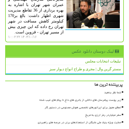
عمران شهر تهران با اشاره به
بهره برداری از 36 تقاطع مدیریت
شهری اظهار داشت: بالغ بر170
کیلومتر کاهش مسافت در شهر
تهران رخ داده که این چیزی بیش
از مسیر تهران - قزوین است.
۱۴۰۳/۱۰/۱۶ ۱۰:۰۲:۲۲
لینک دوستان دانلود عكس
تبلیغات انتخابات مجلس
مستر گرین وال | مجری و طراح انواع دیوار سبز
پربیننده ترین ها
شما نظر بدهید
زیر پوست پیامرسان های داخلی از باتری های داغ تا پیام های غیب شده
اعطای مجوز برای اپراتورهای تخصصی هوش مصنوعی در دستور کار
سفر میلیاردر رمز ارزی به مریخ
حمایت ویژه بنیاد ملی نخبگان از استعدادهای برتر در عرصه های راهبردی