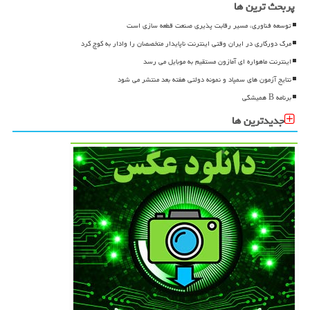
پربحث ترین ها
توسعه فناوری، مسیر رقابت پذیری صنعت قطعه سازی است
مرگ دورکاری در ایران وقتی اینترنت ناپایدار متخصصان را وادار به کوچ کرد
اینترنت ماهواره ای آمازون مستقیم به موبایل می رسد
نتایج آزمون های سمپاد و نمونه دولتی هفته بعد منتشر می شود
برنامه B همیشگی
جدیدترین ها