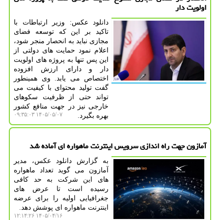
اولویت دار
دانلود عکس: وزیر ارتباطات با
تاکید بر این که توسعه فضای
مجازی نباید به انحصار منجر شود،
اعلام نمود حمایت های دولتی از
این پس تنها به پروژه های اولویت
دار و دارای ارزش افزوده
اختصاص می یابد. وی همینطور
گفت تولید محتوای با کیفیت می
تواند حتی از ظرفیت سکوهای
خارجی نیز در جهت منافع کشور
۱۴۰۵/۰۵/۰۷ ۰۹:۳۵:۰۳
بهره بگیرد.
آمازون جهت راه اندازی سرویس اینترنت ماهواره ای آماده شد
به گزارش دانلود عکس، مدیر
آمازون می گوید تعداد ماهواره
های این شرکت به حد کافی
رسیده است تا عرض های
جغرافیایی اولیه را برای عرضه
اینترنت ماهواره ای پوشش دهد.
۱۴۰۵/۰۴/۱۶ ۱۲:۱۴:۲۶