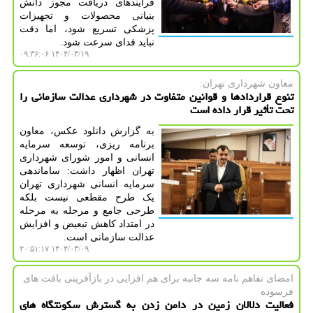
فرآیندهای دریافت مجوز دانش
بنیانی محصولات و تجهیزات
پزشکی تسریع شود، اما دقت
نباید فدای سرعت شود.
۱۴۰۴/۰۳/۱۹ ۰۹:۳۶:۰۶
معاون شهرداری تهران:
تنوع قراردادها و قوانین متفاوت در شهرداری عدالت سازمانی را
تحت تأثیر قرار داده است
به گزارش دانلود عکس، معاون
برنامه ریزی، توسعه سرمایه
انسانی و امور شورای شهرداری
تهران اظهار داشت: ساماندهی
سرمایه انسانی شهرداری تهران
یک طرح مقطعی نیست بلکه
طرحی جامع و مرحله به مرحله
در امتداد کاهش تبعیض و افزایش
عدالت سازمانی است.
۱۴۰۴/۰۳/۰۹ ۲۰:۵۱:۱۷
امضای تفاهم نامه سه جانبه برای هم افزایی در بازآفرینی بافت های
فرسوده
فعالیت دلالان زمین در دامن زدن به گسترش سکونتگاه های