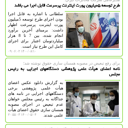
طرح توسعه ۵میلیون پورت اینترنت پرسرعت قابل اجرا می باشد
سلطانی با اشاره به قابل اجرا
بودن اجرای طرح توسعه 5میلیون
پورت اینترنت پرسرعت اظهار
داشت: برمبنای آخرین برآورد
انجام شده، بین 7 تا 8 هزار
میلیاردتومان اعتبار برای اجرای
کامل این طرح نیاز است.
۱۴۰۰/۰۸/۱۰ ۰۹:۰۶:۰۲
برای رفع تبعیض در مصوبه همسان سازی حقوق نوشته شد؛
نامه اعضای هیأت علمی پژوهشی دستگاههای اجرایی به رئیس
مجلس
به گزارش دانلود عکس اعضای
هیأت علمی پژوهشی برخی
دستگاههای اجرایی در نامه های
جداگانه به رئیس مجلس خواهان
عدم تبعیض در اجرای مصوبه
همسان سازی حقوق اعضای هیأت
۱۴۰۰/۰۵/۰۴ ۲۰:۵۵:۰۳
علمی شدند.