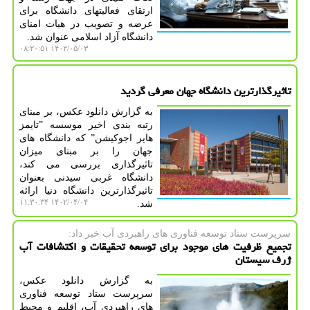
ارتقای فعالیتهای دانشگاه برای
عرضه و تصویب در هیات امنای
دانشگاه آزاد اسلامی عنوان شد.
۱۴۰۲/۰۵/۰۳ ۰۸:۲۰:۵۱
تاثیرگذارترین دانشگاه جهان معرفی گردید
به گزارش دانلود عکس، بر مبنای
رتبه بندی اخیر موسسه ˮتایمز
هایر اجوکیشنˮ که دانشگاه های
جهان را بر مبنای میزان
تاثیرگذاری بررسی می کند،
دانشگاه غربی سیدنی بعنوان
تاثیرگذارترین دانشگاه دنیا ارائه
۱۴۰۲/۰۴/۰۴ ۱۱:۳۰:۳۴
شد.
سرپرست ستاد توسعه فناوری های راهبردی آب خبر داد:
تجمیع ظرفیت های موجود برای توسعه تحقیقات و اکتشافات آب
ژرف سیستان
به گزارش دانلود عکس،
سرپرست ستاد توسعه فناوری
های راهبردی آب، اقلیم و محیط