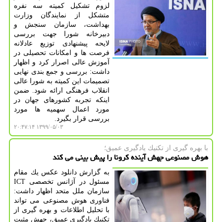
لزوم تشكیل كمیته سه نفره
متشكل از نمایندگان وزارت
بهداشت، سازمان سنجش و
دبیرخانه شورا جهت بررسی
لایحه پیشنهادی توزیع عادلانه
فرصت ها و امكانات تحصیلی در
آموزش عالی اصرار كرد و اظهار
داشت: بررسی و جمع بندی نهایی
تصمیمات این كمیته به شورا عالی
انقلاب فرهنگی ارائه شود. ضمن
اینكه تجربه كشورهای جهان در
مورد اعمال سهمیه ها مورد
بررسی قرار بگیرد.
۱۳۹۹/۰۵/۰۳ ۲۰:۴۷:۱۴
با بهره گیری از تكنیك یادگیری عمیق؛
هوش مصنوعی جهش آینده كرونا را پیش بینی می كند
به گزارش دانلود عكس یك مقام
مسئول در آژانس تخصصی ICT
سازمان ملل متحد اظهار داشت:
فناوری هوش مصنوعی می تواند
با تحلیل اطلاعات و بهره­ گیری از
تكنیك­ یادگیری عمیق، جهش مثبت