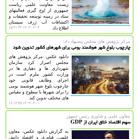
زیست معاونت علمی ریاست
جمهوری از اوج گیری فعالیتهای
ستاد در زمینه توسعه تحقیقات و
اکتشافات آب ژرف سیستان
۱۴۰۲/۰۲/۰۴ ۱۵:۲۱:۳۲
اطلاع داد.
مركز پژوهش های مجلس پیشنهاد داد؛
چارچوب بلوغ شهر هوشمند بومی برای شهرهای کشور تدوین شود
دانلود عکس: مرکز پژوهش های
مجلس اصرار کرد سازمان
شهرداری ها و دهیاری ها در
وزارت کشور ملزم است در
اجرای وظایف قانونی خود
چارچوب بلوغ شهر هوشمند بومی
را برای شهرها با سطوح و مقیاس
های مختلف تدوین کند.
۱۴۰۲/۰۲/۰۱ ۱۶:۱۲:۴۵
معاون علمی و فناوری رئیس جمهور:
سهم اقتصاد خلاق ایران از GDP
به گزارش دانلود عکس، معاون
علمی، فناوری و اقتصاد دانش