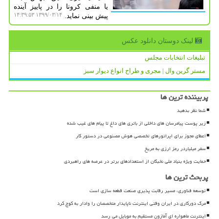
یا منفی كرونا را در پاییز آینده
۱۳۹۹/۰۳/۱۴ ۱۴:۳۹:۵۳
پیش بینی نماید.
لینک دوستان دانلود عكس
تبلیغات انتخابات مجلس
مستر گرین وال | مجری و طراح انواع دیوار سبز
پربیننده ترین ها
شما نظر بدهید
زیر پوست پیامرسان های داخلی از باتری های داغ تا پیام های غیب شده
اعطای مجوز برای اپراتورهای تخصصی هوش مصنوعی در دستور کار
سفر میلیاردر رمز ارزی به مریخ
حمایت ویژه بنیاد ملی نخبگان از استعدادهای برتر در عرصه های راهبردی
پربحث ترین ها
توسعه فناوری، مسیر رقابت پذیری صنعت قطعه سازی است
مرگ دورکاری در ایران وقتی اینترنت ناپایدار متخصصان را وادار به کوچ کرد
اینترنت ماهواره ای آمازون مستقیم به موبایل می رسد